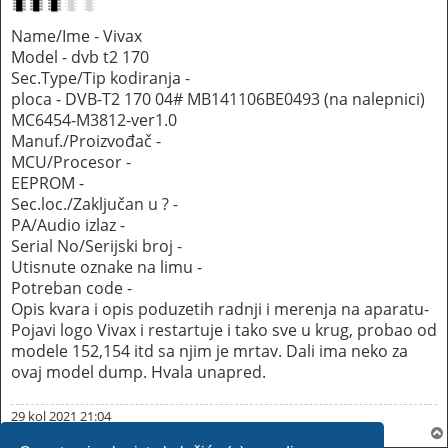
Name/Ime - Vivax
Model - dvb t2 170
Sec.Type/Tip kodiranja -
ploca - DVB-T2 170 04# MB141106BE0493 (na nalepnici)
MC6454-M3812-ver1.0
Manuf./Proizvođač -
MCU/Procesor -
EEPROM -
Sec.loc./Zaključan u ? -
PA/Audio izlaz -
Serial No/Serijski broj -
Utisnute oznake na limu -
Potreban code -
Opis kvara i opis poduzetih radnji i merenja na aparatu-
Pojavi logo Vivax i restartuje i tako sve u krug, probao od
modele 152,154 itd sa njim je mrtav. Dali ima neko za
ovaj model dump. Hvala unapred.
29 kol 2021 21:04