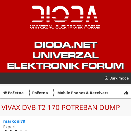
DIODA.NET
UNIVERZAL
ELEKTRONIK FORUM
Dark mode
〉
〉
Početna
Početna
Mobile Phones & Receivers
VIVAX DVB T2 170 POTREBAN DUMP
markoni79
Expert