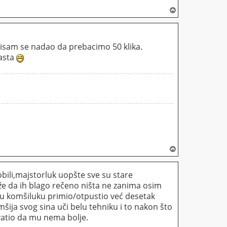
V
r
h
nisam se nadao da prebacimo 50 klika.
vasta
V
r
h
bili,majstorluk uopšte sve su stare
že da ih blago rečeno ništa ne zanima osim
 u komšiluku primio/otpustio već desetak
šija svog sina uči belu tehniku i to nakon što
vatio da mu nema bolje.