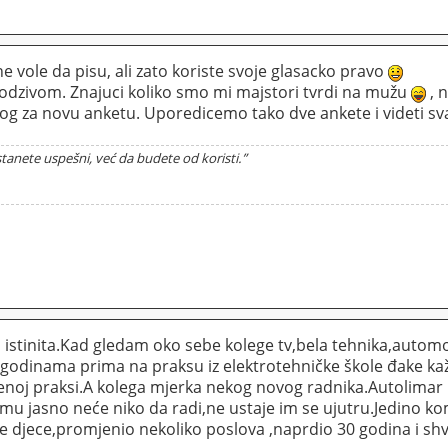
e vole da pisu, ali zato koriste svoje glasacko pravo
odzivom. Znajuci koliko smo mi majstori tvrdi na mužu
, 
log za novu anketu. Uporedicemo tako dve ankete i videti s
tanete uspešni, već da budete od koristi.”
 istinita.Kad gledam oko sebe kolege tv,bela tehnika,automo
 godinama prima na praksu iz elektrotehničke škole đake ka
jenoj praksi.A kolega mjerka nekog novog radnika.Autolimar
mu jasno neće niko da radi,ne ustaje im se ujutru.Jedino kom
je djece,promjenio nekoliko poslova ,naprdio 30 godina i sh