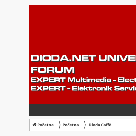
DIODA.NET UNIV
FORUM
EXPERT Multimedia - Elect
EXPERT - Elektronik Servi
〉
〉
Početna
Početna
Dioda Caffè