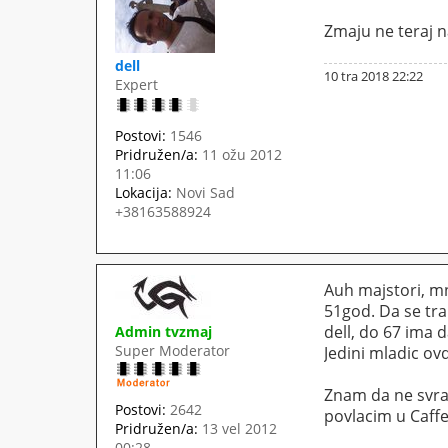
Zmaju ne teraj n
dell
10 tra 2018 22:22
Expert
Postovi:
1546
Pridružen/a:
11 ožu 2012
11:06
Lokacija:
Novi Sad
+38163588924
Auh majstori, m
51god. Da se tr
dell, do 67 ima 
Admin tvzmaj
Super Moderator
Jedini mladic ov
Znam da ne svrac
Postovi:
2642
povlacim u Caff
Pridružen/a:
13 vel 2012
00:28