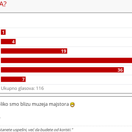
A?
1
4
19
36
7
Ukupno glasova:
116
oliko smo blizu muzeja majstora
.
tanete uspešni, već da budete od koristi.”