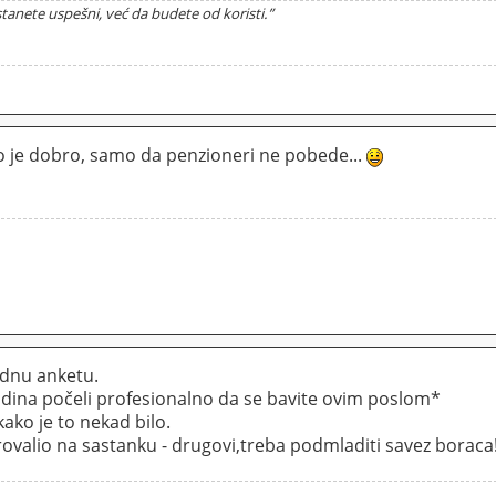
tanete uspešni, već da budete od koristi.”
o je dobro, samo da penzioneri ne pobede...
ednu anketu.
odina počeli profesionalno da se bavite ovim poslom*
kako je to nekad bilo.
ovalio na sastanku - drugovi,treba podmladiti savez boraca