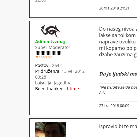
26 tra 2018 21:21
Do naseg nivoa z
lakse sa tolikom
naprave ovoliko 
Admin tvzmaj
Super Moderator
mi kopamo po plo
dzabe zauzima g
Postovi:
2642
Pridružen/a:
13 vel 2012
Da je ljudski m
00:28
Lokacija:
Jagodina
“Ne trudite se da pos
Been thanked:
1 time
A.A.
27 tra 2018 00:09
Ispravio bi te ma