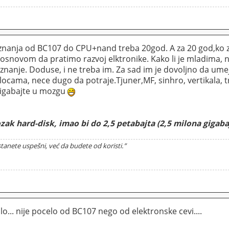
nanja od BC107 do CPU+nand treba 20god. A za 20 god,ko zna 
 osnovom da pratimo razvoj elktronike. Kako li je mladima, 
znanje. Doduse, i ne treba im. Za sad im je dovoljno da umej
cama, nece dugo da potraje.Tjuner,MF, sinhro, vertikala, tr
igabajte u mozgu
ozak hard-disk, imao bi do 2,5 petabajta (2,5 milona gigab
tanete uspešni, već da budete od koristi.”
lo... nije pocelo od BC107 nego od elektronske cevi....