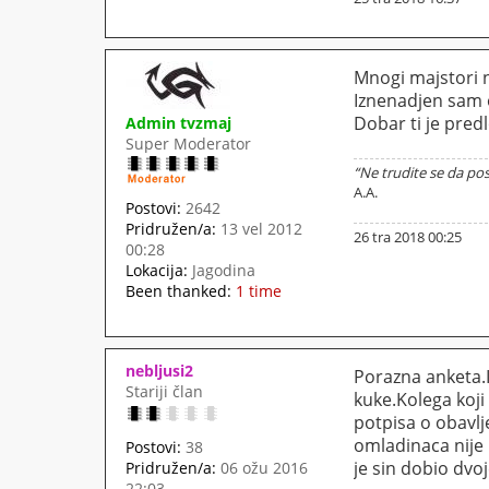
Mnogi majstori n
Iznenadjen sam 
Dobar ti je pred
Admin tvzmaj
Super Moderator
“Ne trudite se da pos
A.A.
Postovi:
2642
Pridružen/a:
13 vel 2012
26 tra 2018 00:25
00:28
Lokacija:
Jagodina
Been thanked:
1 time
nebljusi2
Porazna anketa.I
Stariji član
kuke.Kolega koji
potpisa o obavl
omladinaca nije 
Postovi:
38
je sin dobio dvo
Pridružen/a:
06 ožu 2016
22:03