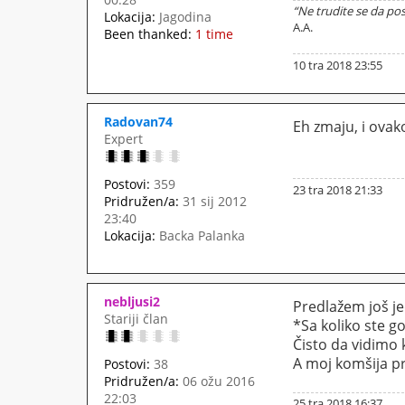
“Ne trudite se da pos
Lokacija:
Jagodina
A.A.
Been thanked:
1 time
10 tra 2018 23:55
Radovan74
Eh zmaju, i ovak
Expert
Postovi:
359
23 tra 2018 21:33
Pridružen/a:
31 sij 2012
23:40
Lokacija:
Backa Palanka
nebljusi2
Predlažem još j
Stariji član
*Sa koliko ste g
Čisto da vidimo 
A moj komšija pr
Postovi:
38
Pridružen/a:
06 ožu 2016
22:03
25 tra 2018 16:37