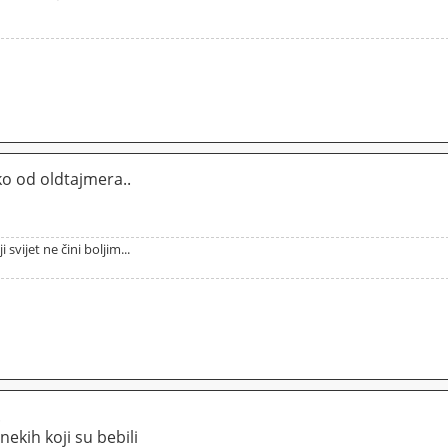
ko od oldtajmera..
 svijet ne čini boljim...
.
nekih koji su bebili