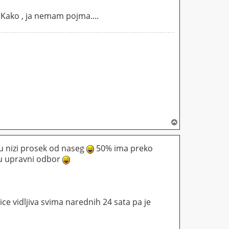
 Kako , ja nemam pojma....
V
r
h
 nizi prosek od naseg
50% ima preko
 u upravni odbor
ce vidljiva svima narednih 24 sata pa je