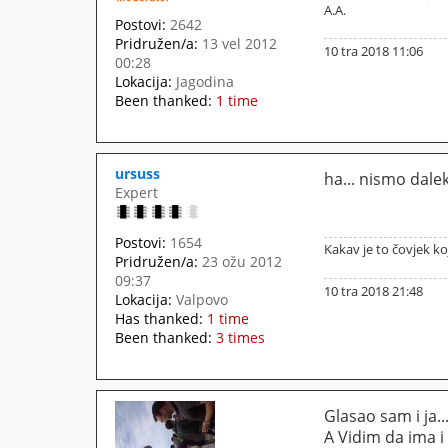
A.A.
Postovi:
2642
Pridružen/a:
13 vel 2012
10 tra 2018 11:06
00:28
Lokacija:
Jagodina
Been thanked:
1 time
ursuss
ha... nismo dale
Expert
Postovi:
1654
Kakav je to čovjek koji
Pridružen/a:
23 ožu 2012
09:37
10 tra 2018 21:48
Lokacija:
Valpovo
Has thanked:
1 time
Been thanked:
3 times
Glasao sam i ja..
A Vidim da ima i 