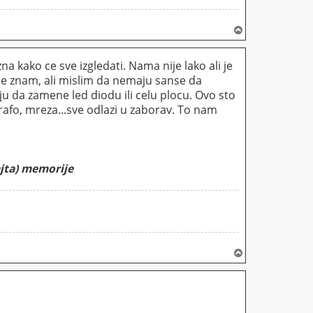
V
r
h
kako ce sve izgledati. Nama nije lako ali je
ne znam, ali mislim da nemaju sanse da
u da zamene led diodu ili celu plocu. Ovo sto
afo, mreza...sve odlazi u zaborav. To nam
ajta) memorije
V
r
h