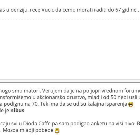
as u oenziju, rece Vucic da cemo morati raditi do 67 gidine .
nogo smo matori. Verujem da je na poljoprivrednom forumu
ansformisemo u akcionarsko drustvo, mladji od 50 nebi usli
da podignu na 70. Tek ima da se udisu kalajna isparenja
de je
nibus
aju svi u Dioda Caffe pa sam podigao anketu na visi nivo. Bi
e. Mozda mladji pobede