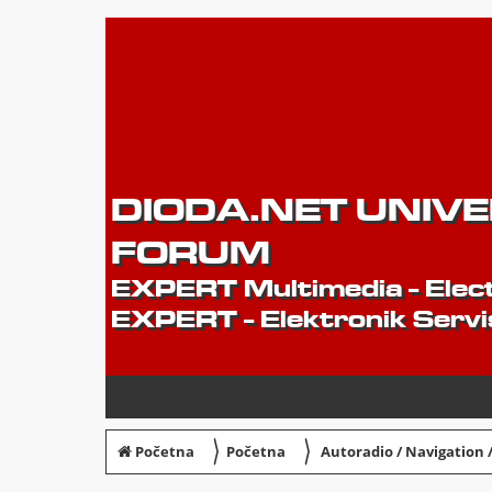
DIODA.NET UNIV
FORUM
EXPERT Multimedia - Elect
EXPERT - Elektronik Servi
〉
〉
Početna
Početna
Autoradio / Navigation 