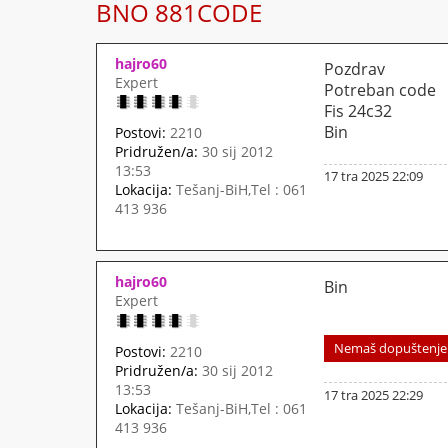
BNO 881CODE
hajro60
Pozdrav
Expert
Potreban code
Fis 24c32
Bin
Postovi:
2210
Pridružen/a:
30 sij 2012
13:53
17 tra 2025 22:09
Lokacija:
Tešanj-BiH,Tel : 061
413 936
hajro60
Bin
Expert
Nemaš dopuštenje z
Postovi:
2210
Pridružen/a:
30 sij 2012
13:53
17 tra 2025 22:29
Lokacija:
Tešanj-BiH,Tel : 061
413 936