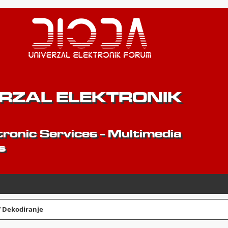
ERZAL ELEKTRONIK
ronic Services - Multimedia
s
/ Dekodiranje