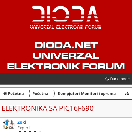
DIODA.NET
UNIVERZAL
ELEKTRONIK FORUM
Dark mode
〉
〉
Početna
Početna
Kompjuteri-Monitori i oprema
ELEKTRONIKA SA PIC16F690
Zoki
Expert