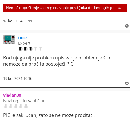
Nemaš dopuštenje za pregledavanje privit(a)ka dodan(og)ih postu.
18 kol 2024 22:11
toce
Expert
Kod njega nije problem upisivanje problem je što
nemože da pročita postoječi PIC
19 kol 2024 10:16
vladan80
Novi registrovani član
PIC je zakljucan, zato se ne moze procitati!