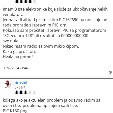
Imam 3 iste elektronike koje služe za ukopčavanje nekih
ventilatora
Jedna radi ali kad premjestim PIC16F690 na one koje ne
rade prorade s ispravnim PIC_om.
Pokušao sam pročitati ispravni PIC sa programatorom
"XGecu pro T48" ali rezultat su 000000000000
sve nule.
Nikad nisam radio sa ovim mikro čipom.
Kako ga pročitati.
Hvala na pomoći.
09 svi 2024 21:44
rinedel
Expert
kolega ako je aktulelan problem ja odavno radim sa
ovim i bez problema upisujem sadržaje.
PIC K150.png