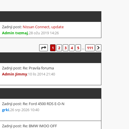
Zadnji post:
Nissan Connect, update
Admin tvzmaj
,
28 ožu 2019 14:26
STRANICA:
1
/
111
.
1
2
3
4
5
111
SLJEDEĆA
...
Zadnji post: Re: Pravila foruma
Admin Jimmy
,
10 lis 2014 21:40
Zadnji post: Re: Ford 4500 RDS E-O-N
grki
,
26 srp 2026 10:40
Zadnji post: Re: BMW IMOO OFF