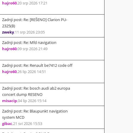
hajro60
,
20 srp 2026 17:21
Zadnji post: Re: [REŠENO] Clarion PU-
2325(B)
zweky
,
11 srp 2026 23:05
Zadnji post: Re: Mfd navigation
hajro60
,
09 srp 2026 21:49
Zadnji post: Re: Renault be7412 code off
hajro60
,
26 lip 2026 14:51
Zadnji post: Re: bosch audi ab2 europa
concert dump RESENO
misacip
,
04 lip 2026 15:14
Zadnji post: Re: Blaupunkt navigation
system MCD
gibac
,
21 svi 2026 15:53