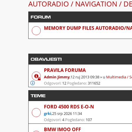
AUTORADIO / NAVIGATION / D
FORUM
MEMORY DUMP FILES AUTORADIO/N
OBAVIJESTI
PRAVILA FORUMA
Admin Jimmy
,
12 ruj 2013 09:38
» u
Multimedia / S
Odgovori:
12
Pogledano:
311652
TEME
FORD 4500 RDS E-O-N
grki
,
25 srp 2026 11:34
Odgovori:
4
Pogledano:
107
BMW IMOO OFF