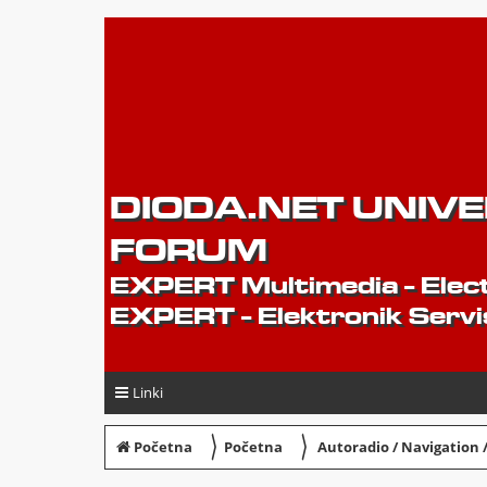
DIODA.NET UNIV
FORUM
EXPERT Multimedia - Elect
EXPERT - Elektronik Servi
Linki
〉
〉
Početna
Početna
Autoradio / Navigation 