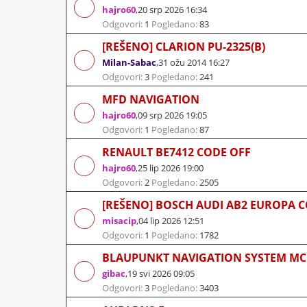
hajro60
,
20 srp 2026 16:34
Odgovori:
1
Pogledano:
83
[REŠENO] CLARION PU-2325(B)
Milan-Sabac
,
31 ožu 2014 16:27
Odgovori:
3
Pogledano:
241
MFD NAVIGATION
hajro60
,
09 srp 2026 19:05
Odgovori:
1
Pogledano:
87
RENAULT BE7412 CODE OFF
hajro60
,
25 lip 2026 19:00
Odgovori:
2
Pogledano:
2505
[REŠENO] BOSCH AUDI AB2 EUROPA 
misacip
,
04 lip 2026 12:51
Odgovori:
1
Pogledano:
1782
BLAUPUNKT NAVIGATION SYSTEM M
gibac
,
19 svi 2026 09:05
Odgovori:
3
Pogledano:
3403