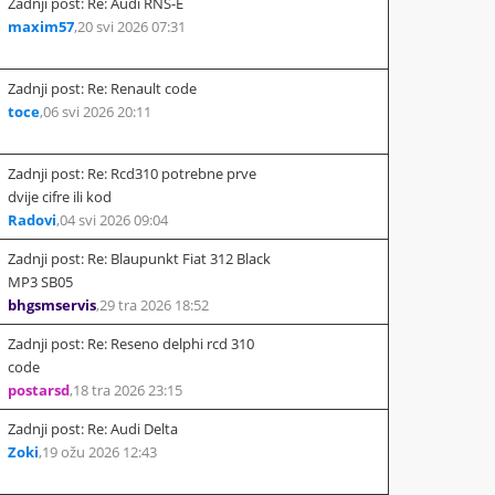
Zadnji post: Re: Audi RNS-E
maxim57
,
20 svi 2026 07:31
Zadnji post: Re: Renault code
toce
,
06 svi 2026 20:11
Zadnji post: Re: Rcd310 potrebne prve
dvije cifre ili kod
Radovi
,
04 svi 2026 09:04
Zadnji post: Re: Blaupunkt Fiat 312 Black
MP3 SB05
bhgsmservis
,
29 tra 2026 18:52
Zadnji post: Re: Reseno delphi rcd 310
code
postarsd
,
18 tra 2026 23:15
Zadnji post: Re: Audi Delta
Zoki
,
19 ožu 2026 12:43