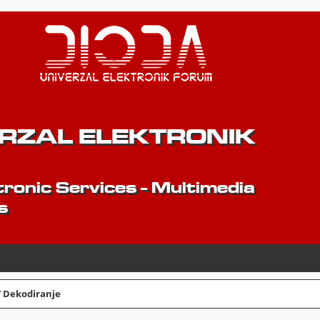
ERZAL ELEKTRONIK
ronic Services - Multimedia
s
/ Dekodiranje