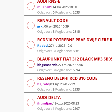
AUDI RNS-E
milans01
,
14 svi 2026 10:58
Odgovori:
5
Pogledano:
2633
RENAULT CODE
grki
,
06 svi 2026 15:39
Odgovori:
3
Pogledano:
2815
RCD310 POTREBNE PRVE DVIJE CIFRE I
Radovi
,
27 tra 2026 12:01
Odgovori:
3
Pogledano:
8361
BLAUPUNKT FIAT 312 BLACK MP3 SB0
bhgsmservis
,
27 tra 2026 15:56
Odgovori:
3
Pogledano:
6094
RESENO DELPHI RCD 310 CODE
hajro60
,
03 srp 2020 22:21
Odgovori:
3
Pogledano:
2933
AUDI DELTA
ihumljan
,
19 ožu 2026 08:23
Odgovori:
1
Pogledano:
2697