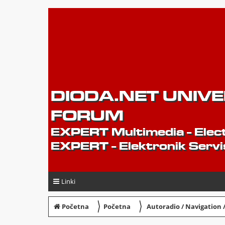
DIODA.NET UNIV
FORUM
EXPERT Multimedia - Elect
EXPERT - Elektronik Servi
Linki
〉
〉
Početna
Početna
Autoradio / Navigation 