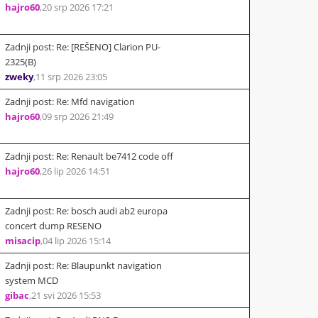
hajro60
,
20 srp 2026 17:21
Zadnji post: Re: [REŠENO] Clarion PU-
2325(B)
zweky
,
11 srp 2026 23:05
Zadnji post: Re: Mfd navigation
hajro60
,
09 srp 2026 21:49
Zadnji post: Re: Renault be7412 code off
hajro60
,
26 lip 2026 14:51
Zadnji post: Re: bosch audi ab2 europa
concert dump RESENO
misacip
,
04 lip 2026 15:14
Zadnji post: Re: Blaupunkt navigation
system MCD
gibac
,
21 svi 2026 15:53