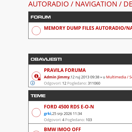
AUTORADIO / NAVIGATION / D
FORUM
MEMORY DUMP FILES AUTORADIO/N
OBAVIJESTI
PRAVILA FORUMA
Admin Jimmy
,
12 ruj 2013 09:38
» u
Multimedia / S
Odgovori:
12
Pogledano:
311060
TEME
FORD 4500 RDS E-O-N
grki
,
25 srp 2026 11:34
Odgovori:
4
Pogledano:
103
BMW IMOO OFF