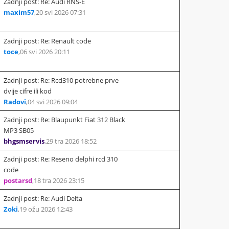
Zadnji post: Re: Audi RNS-E
maxim57
,
20 svi 2026 07:31
Zadnji post: Re: Renault code
toce
,
06 svi 2026 20:11
Zadnji post: Re: Rcd310 potrebne prve
dvije cifre ili kod
Radovi
,
04 svi 2026 09:04
Zadnji post: Re: Blaupunkt Fiat 312 Black
MP3 SB05
bhgsmservis
,
29 tra 2026 18:52
Zadnji post: Re: Reseno delphi rcd 310
code
postarsd
,
18 tra 2026 23:15
Zadnji post: Re: Audi Delta
Zoki
,
19 ožu 2026 12:43