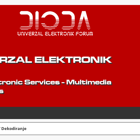
ERZAL ELEKTRONIK
ronic Services - Multimedia
s
/ Dekodiranje