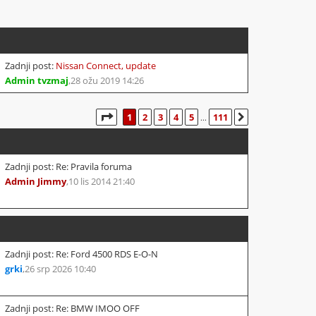
Zadnji post:
Nissan Connect, update
Admin tvzmaj
,
28 ožu 2019 14:26
STRANICA:
1
/
111
.
1
2
3
4
5
111
SLJEDEĆA
...
Zadnji post: Re: Pravila foruma
Admin Jimmy
,
10 lis 2014 21:40
Zadnji post: Re: Ford 4500 RDS E-O-N
grki
,
26 srp 2026 10:40
Zadnji post: Re: BMW IMOO OFF