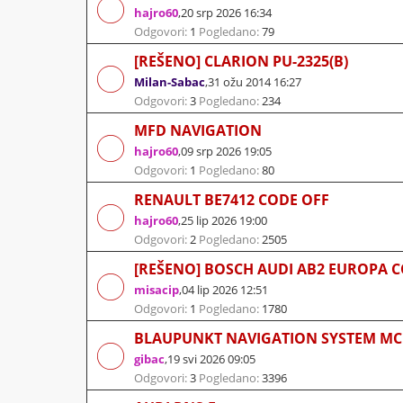
hajro60
,
20 srp 2026 16:34
Odgovori:
1
Pogledano:
79
[REŠENO] CLARION PU-2325(B)
Milan-Sabac
,
31 ožu 2014 16:27
Odgovori:
3
Pogledano:
234
MFD NAVIGATION
hajro60
,
09 srp 2026 19:05
Odgovori:
1
Pogledano:
80
RENAULT BE7412 CODE OFF
hajro60
,
25 lip 2026 19:00
Odgovori:
2
Pogledano:
2505
[REŠENO] BOSCH AUDI AB2 EUROPA 
misacip
,
04 lip 2026 12:51
Odgovori:
1
Pogledano:
1780
BLAUPUNKT NAVIGATION SYSTEM M
gibac
,
19 svi 2026 09:05
Odgovori:
3
Pogledano:
3396