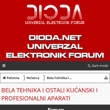
DIODA.NET
UNIVERZAL
ELEKTRONIK FORUM
Dark mode
〉
〉
Početna
Početna
Bela Tehnika i ostali kućanski i profesionalni aparati
BELA TEHNIKA I OSTALI KUĆANSKI I
PROFESIONALNI APARATI
Forum