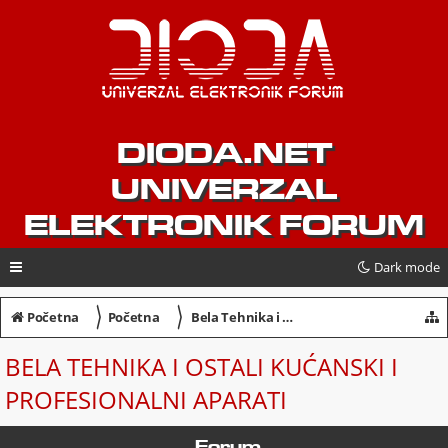
DIODA.NET
UNIVERZAL
ELEKTRONIK FORUM
Dark mode
〉
〉
Početna
Početna
Bela Tehnika i ostali kućanski i profesionalni aparati
BELA TEHNIKA I OSTALI KUĆANSKI I
PROFESIONALNI APARATI
Forum