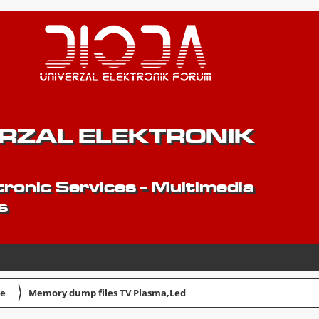
ERZAL ELEKTRONIK
ronic Services - Multimedia
s
〉
je
Memory dump files TV Plasma,Led