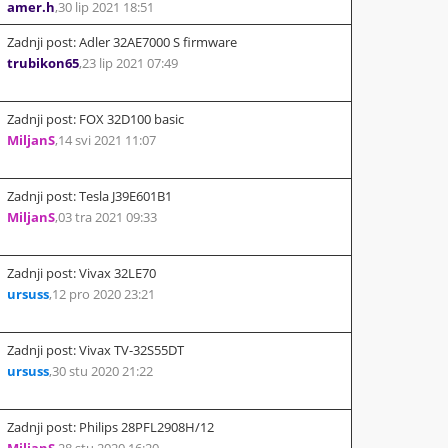
amer.h
,
30 lip 2021 18:51
Zadnji post: Adler 32AE7000 S firmware
trubikon65
,
23 lip 2021 07:49
Zadnji post: FOX 32D100 basic
MiljanS
,
14 svi 2021 11:07
Zadnji post: Tesla J39E601B1
MiljanS
,
03 tra 2021 09:33
Zadnji post: Vivax 32LE70
ursuss
,
12 pro 2020 23:21
Zadnji post: Vivax TV-32S55DT
ursuss
,
30 stu 2020 21:22
Zadnji post: Philips 28PFL2908H/12
MiljanS
,
28 stu 2020 16:20