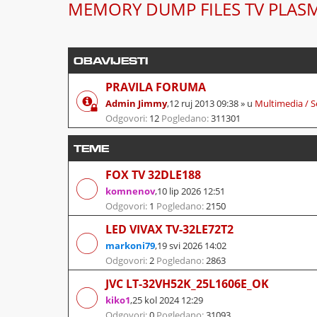
MEMORY DUMP FILES TV PLAS
OBAVIJESTI
PRAVILA FORUMA
Admin Jimmy
,
12 ruj 2013 09:38
» u
Multimedia / S
Odgovori:
12
Pogledano:
311301
TEME
FOX TV 32DLE188
komnenov
,
10 lip 2026 12:51
Odgovori:
1
Pogledano:
2150
LED VIVAX TV-32LE72T2
markoni79
,
19 svi 2026 14:02
Odgovori:
2
Pogledano:
2863
JVC LT-32VH52K_25L1606E_OK
kiko1
,
25 kol 2024 12:29
Odgovori:
0
Pogledano:
31093