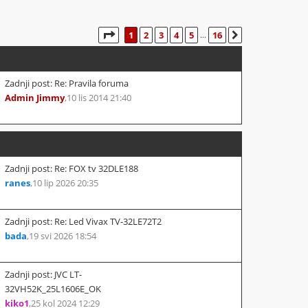
STRANICA:
1
/
16
.
1
2
3
4
5
16
SLJEDEĆA
...
Zadnji post: Re: Pravila foruma
Admin Jimmy
,
10 lis 2014 21:40
Zadnji post: Re: FOX tv 32DLE188
ranes
,
10 lip 2026 20:35
Zadnji post: Re: Led Vivax TV-32LE72T2
bada
,
19 svi 2026 18:54
Zadnji post: JVC LT-
32VH52K_25L1606E_OK
kiko1
,
25 kol 2024 12:29