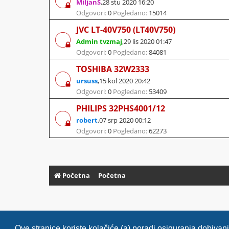
MiljanS
,
28 stu 2020 16:20
Odgovori:
0
Pogledano:
15014
JVC LT-40V750 (LT40V750)
Admin tvzmaj
,
29 lis 2020 01:47
Odgovori:
0
Pogledano:
84081
TOSHIBA 32W2333
ursuss
,
15 kol 2020 20:42
Odgovori:
0
Pogledano:
53409
PHILIPS 32PHS4001/12
robert
,
07 srp 2020 00:12
Odgovori:
0
Pogledano:
62273
Početna
Početna
Ove stranice koriste kolačiće (a) poradi osiguranja dobiva