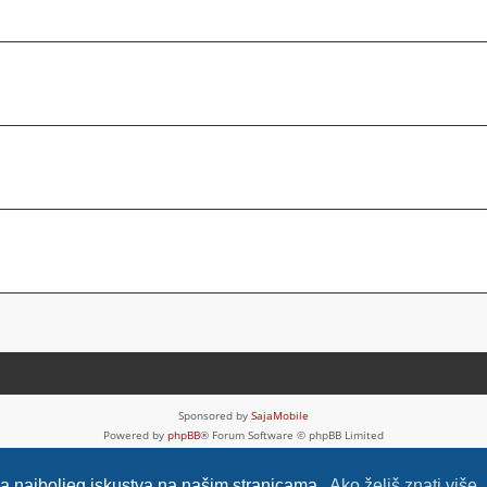
Sponsored by
SajaMobile
Powered by
phpBB
® Forum Software © phpBB Limited
HR (CRO) by
Ančica Sečan
Privatnost
|
Uvjeti
nja najboljeg iskustva na našim stranicama.
Ako želiš znati više..