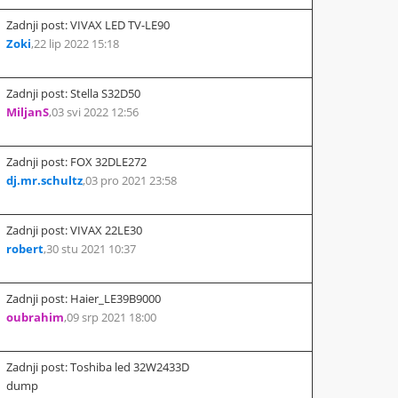
Zadnji post: VIVAX LED TV-LE90
Zoki
,
22 lip 2022 15:18
Zadnji post: Stella S32D50
MiljanS
,
03 svi 2022 12:56
Zadnji post: FOX 32DLE272
dj.mr.schultz
,
03 pro 2021 23:58
Zadnji post: VIVAX 22LE30
robert
,
30 stu 2021 10:37
Zadnji post: Haier_LE39B9000
oubrahim
,
09 srp 2021 18:00
Zadnji post: Toshiba led 32W2433D
dump