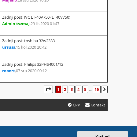
Zadnji post: JVC LT-40V750 (LT40V750)
Admin tvzmaj
,
29 lis 2020 01:47
Zadnji post: toshiba 32w2333
ursuss
,
15 kol 2020 20:42
Zadnji post: Philips 32PHS4001/12
robert
,
07 srp 2020 00:12
STRANICA:
1
/
16
.
1
2
3
4
5
16
SLJEDEĆA
...
ČPP
Kontakt
.
Kužim!