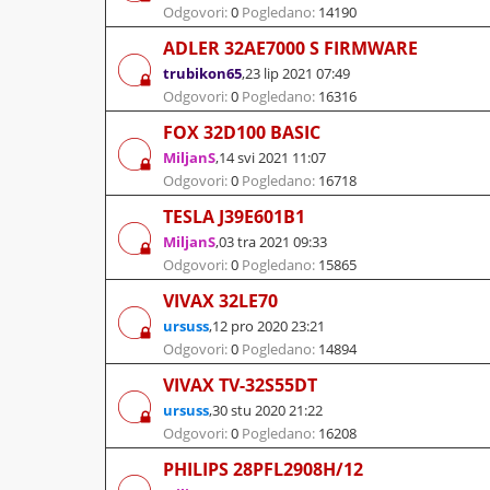
Odgovori:
0
Pogledano:
14190
ADLER 32AE7000 S FIRMWARE
trubikon65
,
23 lip 2021 07:49
Odgovori:
0
Pogledano:
16316
FOX 32D100 BASIC
MiljanS
,
14 svi 2021 11:07
Odgovori:
0
Pogledano:
16718
TESLA J39E601B1
MiljanS
,
03 tra 2021 09:33
Odgovori:
0
Pogledano:
15865
VIVAX 32LE70
ursuss
,
12 pro 2020 23:21
Odgovori:
0
Pogledano:
14894
VIVAX TV-32S55DT
ursuss
,
30 stu 2020 21:22
Odgovori:
0
Pogledano:
16208
PHILIPS 28PFL2908H/12