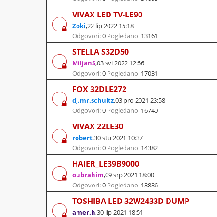
VIVAX LED TV-LE90
Zoki
,
22 lip 2022 15:18
Odgovori:
0
Pogledano:
13161
STELLA S32D50
MiljanS
,
03 svi 2022 12:56
Odgovori:
0
Pogledano:
17031
FOX 32DLE272
dj.mr.schultz
,
03 pro 2021 23:58
Odgovori:
0
Pogledano:
16740
VIVAX 22LE30
robert
,
30 stu 2021 10:37
Odgovori:
0
Pogledano:
14382
HAIER_LE39B9000
oubrahim
,
09 srp 2021 18:00
Odgovori:
0
Pogledano:
13836
TOSHIBA LED 32W2433D DUMP
amer.h
,
30 lip 2021 18:51