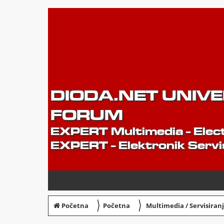
DIODA.NET UNIV
FORUM
EXPERT Multimedia - Elect
EXPERT - Elektronik Servi
〉
〉
Početna
Početna
Multimedia / Servisiran