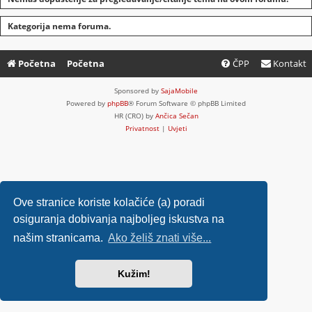
Kategorija nema foruma.
Početna
Početna
ČPP
Kontakt
Sponsored by
SajaMobile
Powered by
phpBB
® Forum Software © phpBB Limited
HR (CRO) by
Ančica Sečan
Privatnost
|
Uvjeti
Ove stranice koriste kolačiće (a) poradi
osiguranja dobivanja najboljeg iskustva na
našim stranicama.
Ako želiš znati više...
Kužim!