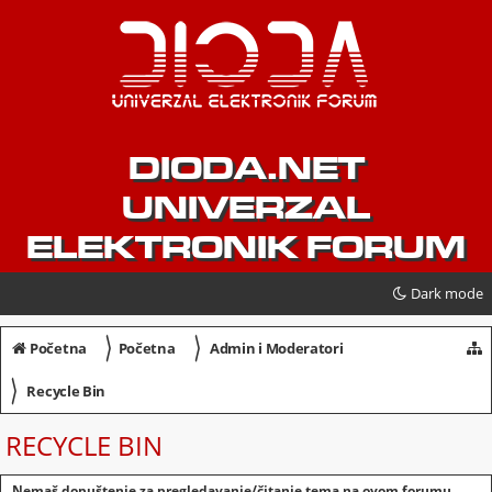
DIODA.NET
UNIVERZAL
ELEKTRONIK FORUM
Dark mode
〉
〉
Početna
Početna
Admin i Moderatori
〉
Recycle Bin
RECYCLE BIN
Nemaš dopuštenje za pregledavanje/čitanje tema na ovom forumu.