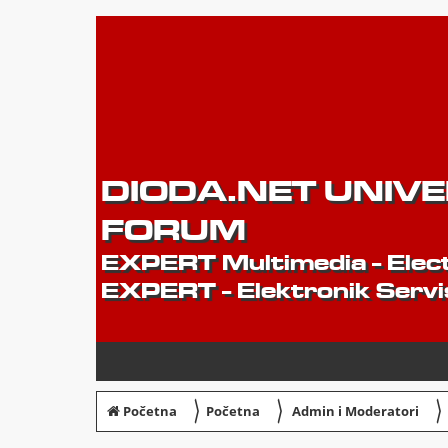
DIODA.NET UNIV
FORUM
EXPERT Multimedia - Elect
EXPERT - Elektronik Servi
〉
〉
〉
Početna
Početna
Admin i Moderatori