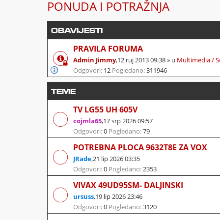
PONUDA I POTRAŽNJA
OBAVIJESTI
PRAVILA FORUMA
Admin Jimmy
,
12 ruj 2013 09:38
» u
Multimedia / S
Odgovori:
12
Pogledano:
311946
TEME
TV LG55 UH 605V
cojmla65
,
17 srp 2026 09:57
Odgovori:
0
Pogledano:
79
POTREBNA PLOCA 9632T8E ZA VOX
JRade
,
21 lip 2026 03:35
Odgovori:
0
Pogledano:
2353
VIVAX 49UD95SM- DALJINSKI
ursuss
,
19 lip 2026 23:46
Odgovori:
0
Pogledano:
3120