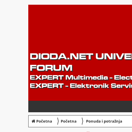
DIODA.NET UNIV
FORUM
EXPERT Multimedia - Elect
EXPERT - Elektronik Servi
〉
〉
Početna
Početna
Ponuda i potražnja