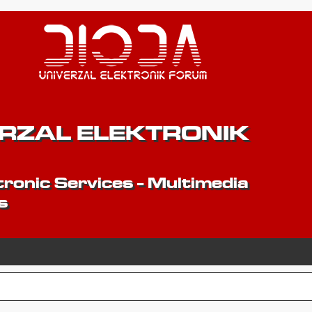
ERZAL ELEKTRONIK
ronic Services - Multimedia
s