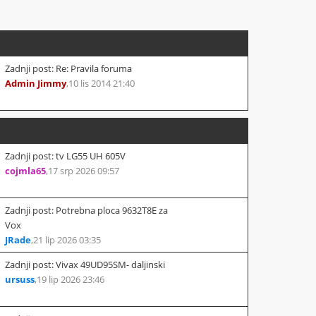
Zadnji post: Re: Pravila foruma
Admin Jimmy
,
10 lis 2014 21:40
Zadnji post: tv LG55 UH 605V
cojmla65
,
17 srp 2026 09:57
Zadnji post: Potrebna ploca 9632T8E za
Vox
JRade
,
21 lip 2026 03:35
Zadnji post: Vivax 49UD95SM- daljinski
ursuss
,
19 lip 2026 23:46