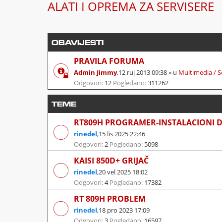
ALATI I OPREMA ZA SERVISERE
OBAVIJESTI
PRAVILA FORUMA
Admin Jimmy
,
12 ruj 2013 09:38
» u
Multimedia / S
Odgovori:
12
Pogledano:
311262
TEME
RT809H PROGRAMER-INSTALACIONI D
rinedel
,
15 lis 2025 22:46
Odgovori:
2
Pogledano:
5098
KAISI 850D+ GRIJAČ
rinedel
,
20 vel 2025 18:02
Odgovori:
4
Pogledano:
17382
RT 809H PROBLEM
rinedel
,
18 pro 2023 17:09
Odgovori:
3
Pogledano:
16597