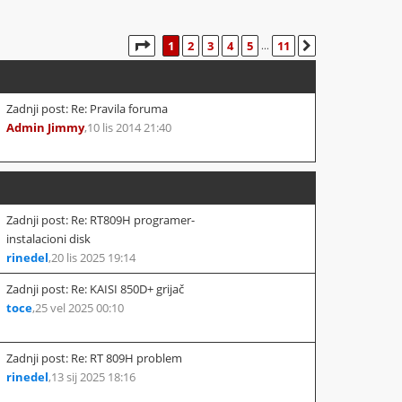
STRANICA:
1
/
11
.
1
2
3
4
5
11
SLJEDEĆA
...
Zadnji post: Re: Pravila foruma
Admin Jimmy
,
10 lis 2014 21:40
Zadnji post: Re: RT809H programer-
instalacioni disk
rinedel
,
20 lis 2025 19:14
Zadnji post: Re: KAISI 850D+ grijač
toce
,
25 vel 2025 00:10
Zadnji post: Re: RT 809H problem
rinedel
,
13 sij 2025 18:16