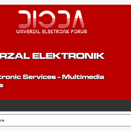
ERZAL ELEKTRONIK
ronic Services - Multimedia
s
ere