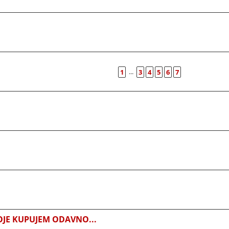
...
1
3
4
5
6
7
JE KUPUJEM ODAVNO...