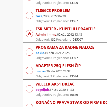
Odgovori:
2
Pogledano:
13305
TL866CS PROBLEM
toce
,
28 sij 2022 04:29
Odgovori:
1
Pogledano:
13087
ESR METER - KUPITI ILI PRAVITI ?
Admin Jimmy
,
02 ožu 2012 13:48
Odgovori:
132
Pogledano:
585067
PROGRAMA ZA RADNE NALOZE
boki2
,
15 ožu 2021 23:25
Odgovori:
6
Pogledano:
13977
ADAPTER 25Q FLESH ČIP
ursuss
,
26 stu 2020 23:32
Odgovori:
3
Pogledano:
13084
WELLER AK51 DRŽAČ
bogoljub
,
17 stu 2020 11:23
Odgovori:
0
Pogledano:
15686
KONAČNO PRAVA STVAR OD FIRME KO