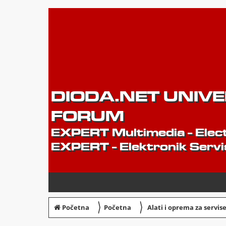
DIODA.NET UNIV
FORUM
EXPERT Multimedia - Elect
EXPERT - Elektronik Servi
〉
〉
Početna
Početna
Alati i oprema za servis