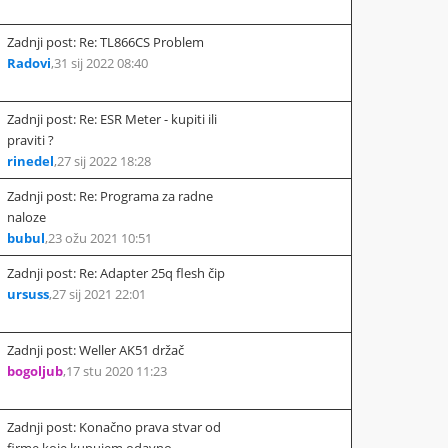
Zadnji post: Re: TL866CS Problem
Radovi
,
31 sij 2022 08:40
Zadnji post: Re: ESR Meter - kupiti ili
praviti ?
rinedel
,
27 sij 2022 18:28
Zadnji post: Re: Programa za radne
naloze
bubul
,
23 ožu 2021 10:51
Zadnji post: Re: Adapter 25q flesh čip
ursuss
,
27 sij 2021 22:01
Zadnji post: Weller AK51 držač
bogoljub
,
17 stu 2020 11:23
Zadnji post: Konačno prava stvar od
firme koje kupujem odavno...