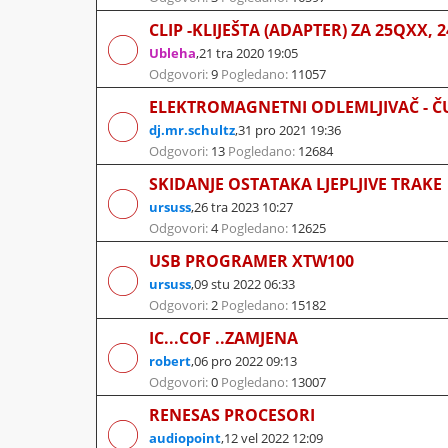
CLIP -KLIJEŠTA (ADAPTER) ZA 25QXX, 
Ubleha
,
21 tra 2020 19:05
Odgovori:
9
Pogledano:
11057
ELEKTROMAGNETNI ODLEMLJIVAČ - 
dj.mr.schultz
,
31 pro 2021 19:36
Odgovori:
13
Pogledano:
12684
SKIDANJE OSTATAKA LJEPLJIVE TRAKE
ursuss
,
26 tra 2023 10:27
Odgovori:
4
Pogledano:
12625
USB PROGRAMER XTW100
ursuss
,
09 stu 2022 06:33
Odgovori:
2
Pogledano:
15182
IC...COF ..ZAMJENA
robert
,
06 pro 2022 09:13
Odgovori:
0
Pogledano:
13007
RENESAS PROCESORI
audiopoint
,
12 vel 2022 12:09