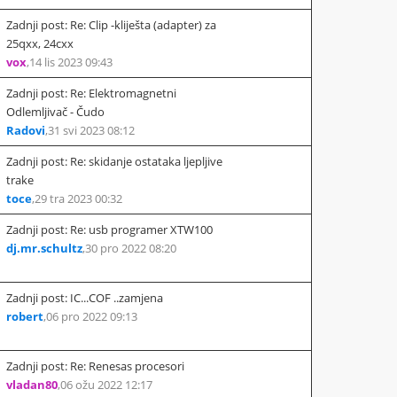
Zadnji post: Re: Clip -kliješta (adapter) za
25qxx, 24cxx
vox
,
14 lis 2023 09:43
Zadnji post: Re: Elektromagnetni
Odlemljivač - Čudo
Radovi
,
31 svi 2023 08:12
Zadnji post: Re: skidanje ostataka ljepljive
trake
toce
,
29 tra 2023 00:32
Zadnji post: Re: usb programer XTW100
dj.mr.schultz
,
30 pro 2022 08:20
Zadnji post: IC...COF ..zamjena
robert
,
06 pro 2022 09:13
Zadnji post: Re: Renesas procesori
vladan80
,
06 ožu 2022 12:17