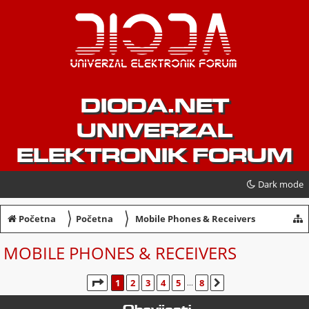
DIODA.NET
UNIVERZAL
ELEKTRONIK FORUM
Dark mode
〉
〉
Početna
Početna
Mobile Phones & Receivers
MOBILE PHONES & RECEIVERS
STRANICA:
1
/
8
.
1
2
3
4
5
8
SLJEDEĆA
...
Obavijesti