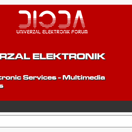
ERZAL ELEKTRONIK
ronic Services - Multimedia
s