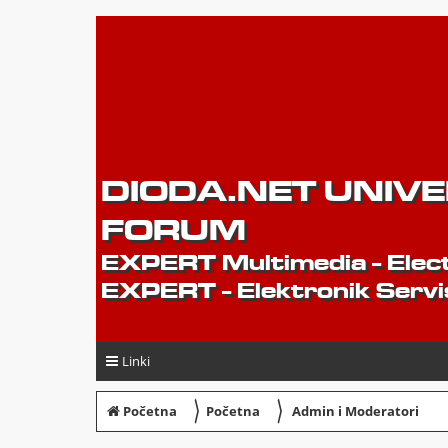
DIODA.NET UNIV
FORUM
EXPERT Multimedia - Elect
EXPERT - Elektronik Servi
Linki
〉
〉
Početna
Početna
Admin i Moderatori