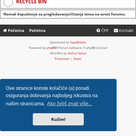
RECYCLE BIN
Nemaš dopuštenje za pregledavanje/čitanje tema na ovom forumu.
Početna
Početna
ČPP
Kontakt
Sponsored by
SajaMobile
Powered by
phpBB
® Forum Software © phpBB Limited
HR (CRO) by
Ančica Sečan
Privatnost
|
Uvjeti
Ove stranice koriste kolačiće (a) poradi
osiguranja dobivanja najboljeg iskustva na
našim stranicama.
Ako želiš znati više...
Kužim!