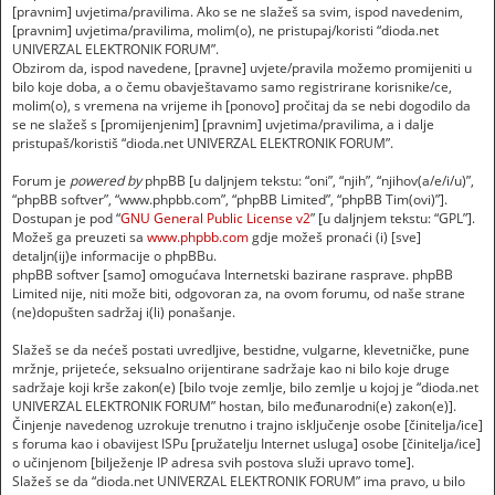
[pravnim] uvjetima/pravilima. Ako se ne slažeš sa svim, ispod navedenim,
[pravnim] uvjetima/pravilima, molim(o), ne pristupaj/koristi “dioda.net
UNIVERZAL ELEKTRONIK FORUM”.
Obzirom da, ispod navedene, [pravne] uvjete/pravila možemo promijeniti u
bilo koje doba, a o čemu obavještavamo samo registrirane korisnike/ce,
molim(o), s vremena na vrijeme ih [ponovo] pročitaj da se nebi dogodilo da
se ne slažeš s [promijenjenim] [pravnim] uvjetima/pravilima, a i dalje
pristupaš/koristiš “dioda.net UNIVERZAL ELEKTRONIK FORUM”.
Forum je
powered by
phpBB [u daljnjem tekstu: “oni”, “njih”, “njihov(a/e/i/u)”,
“phpBB softver”, “www.phpbb.com”, “phpBB Limited”, “phpBB Tim(ovi)”].
Dostupan je pod “
GNU General Public License v2
” [u daljnjem tekstu: “GPL”].
Možeš ga preuzeti sa
www.phpbb.com
gdje možeš pronaći (i) [sve]
detaljn(ij)e informacije o phpBBu.
phpBB softver [samo] omogućava Internetski bazirane rasprave. phpBB
Limited nije, niti može biti, odgovoran za, na ovom forumu, od naše strane
(ne)dopušten sadržaj i(li) ponašanje.
Slažeš se da nećeš postati uvredljive, bestidne, vulgarne, klevetničke, pune
mržnje, prijeteće, seksualno orijentirane sadržaje kao ni bilo koje druge
sadržaje koji krše zakon(e) [bilo tvoje zemlje, bilo zemlje u kojoj je “dioda.net
UNIVERZAL ELEKTRONIK FORUM” hostan, bilo međunarodni(e) zakon(e)].
Činjenje navedenog uzrokuje trenutno i trajno isključenje osobe [činitelja/ice]
s foruma kao i obavijest ISPu [pružatelju Internet usluga] osobe [činitelja/ice]
o učinjenom [bilježenje IP adresa svih postova služi upravo tome].
Slažeš se da “dioda.net UNIVERZAL ELEKTRONIK FORUM” ima pravo, u bilo