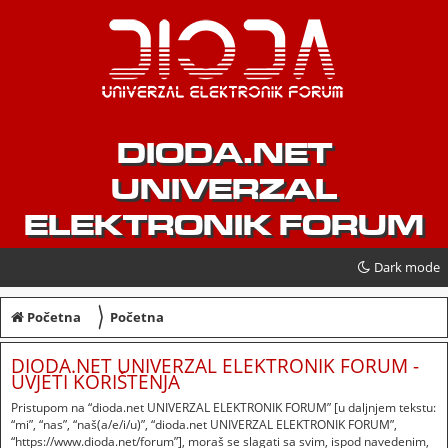
DIODA.NET
UNIVERZAL
ELEKTRONIK FORUM
Dark mode
〉
Početna
Početna
DIODA.NET UNIVERZAL ELEKTRONIK FORUM -
UVJETI KORIŠTENJA
Pristupom na “dioda.net UNIVERZAL ELEKTRONIK FORUM” [u daljnjem tekstu:
“mi”, “nas”, “naš(a/e/i/u)”, “dioda.net UNIVERZAL ELEKTRONIK FORUM”,
“https://www.dioda.net/forum”], moraš se slagati sa svim, ispod navedenim,