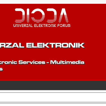
ERZAL ELEKTRONIK
ronic Services - Multimedia
s