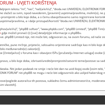
ORUM - UVJETI KORIŠTENJA
njem tekstu: “mi”, “nas”, “naš(a/e/i/u)”, “dioda.net UNIVERZAL ELEKTRONIK FORU
 ne slažeš sa svim, ispod navedenim, [pravnim] uvjetima/pravilima, molim(o), ne
romijeniti u bilo koje doba, a o čemu obavještavamo samo registrirane korisnik
 uvjetima/pravilima, a i dalje pristupaš/koristiš “dioda.net UNIVERZAL ELEKTRON
“njihov(a/e/i/u)”, “phpBB softver”, “www.phpbb.com”, “phpBB Limited”, “phpBB Tim(o
m
gdje možeš pronaći (i) [sve] detaljn(ij)e informacije o phpBBu.
. phpBB Limited nije, niti može biti, odgovoran za, na ovom forumu, od naše str
etničke, pune mržnje, prijeteće, seksualno orijentirane sadržaje kao ni bilo koje dr
bilo međunarodni(e) zakon(e)].
 [činitelja/ice] s foruma kao i obavijest ISPu [pružatelju Internet usluga] osobe [č
vo, u bilo koje doba, izbrisati/urediti/premjestiti/zatvoriti teme/postove sa 
podataka. Niti jedan podatak ne smije i neće biti dan na uvid ikojoj osobi [osim t
RONIK FORUM” niti phpBB ne mogu i neće biti odgovorni/e ako uslijed hakerskog 
vove/poglede autora/ica tih postova, sukladno čemu administratori/ce, moderator
m vlastitih].