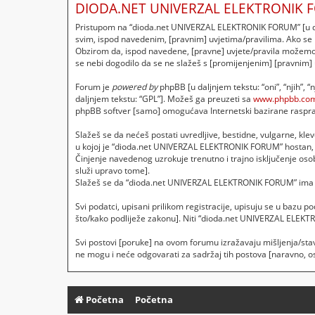
DIODA.NET UNIVERZAL ELEKTRONIK F
Pristupom na “dioda.net UNIVERZAL ELEKTRONIK FORUM” [u dalj
svim, ispod navedenim, [pravnim] uvjetima/pravilima. Ako se
Obzirom da, ispod navedene, [pravne] uvjete/pravila možemo p
se nebi dogodilo da se ne slažeš s [promijenjenim] [pravnim]
Forum je
powered by
phpBB [u daljnjem tekstu: “oni”, “njih”, 
daljnjem tekstu: “GPL”]. Možeš ga preuzeti sa
www.phpbb.co
phpBB softver [samo] omogućava Internetski bazirane rasprave
Slažeš se da nećeš postati uvredljive, bestidne, vulgarne, klev
u kojoj je “dioda.net UNIVERZAL ELEKTRONIK FORUM” hostan, 
Činjenje navedenog uzrokuje trenutno i trajno isključenje osobe
služi upravo tome].
Slažeš se da “dioda.net UNIVERZAL ELEKTRONIK FORUM” ima pra
Svi podatci, upisani prilikom registracije, upisuju se u bazu 
što/kako podliježe zakonu]. Niti “dioda.net UNIVERZAL ELEKT
Svi postovi [poruke] na ovom forumu izražavaju mišljenja/sta
ne mogu i neće odgovarati za sadržaj tih postova [naravno, osi
Početna
Početna