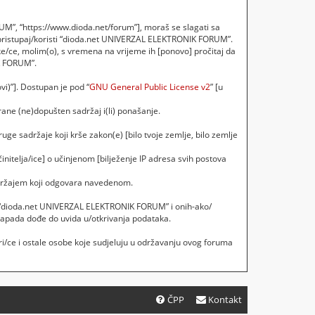
M”, “https://www.dioda.net/forum”], moraš se slagati sa
 pristupaj/koristi “dioda.net UNIVERZAL ELEKTRONIK FORUM”.
e/ce, molim(o), s vremena na vrijeme ih [ponovo] pročitaj da
IK FORUM”.
vi)”]. Dostupan je pod “
GNU General Public License v2
” [u
ane (ne)dopušten sadržaj i(li) ponašanje.
uge sadržaje koji krše zakon(e) [bilo tvoje zemlje, bilo zemlje
initelja/ice] o učinjenom [bilježenje IP adresa svih postova
sadržajem koji odgovara navedenom.
ebi, “dioda.net UNIVERZAL ELEKTRONIK FORUM” i onih-ako/
napada dođe do uvida u/otkrivanja podataka.
i/ce i ostale osobe koje sudjeluju u održavanju ovog foruma
ČPP
Kontakt