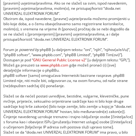
[pravnim] uvjetima/pravilima. Ako se ne slažeš sa svim, ispod navedenim,
[pravnim] uvjetima/pravilima, molim(o), ne pristupaj/koristi “dioda.net
UNIVERZAL ELEKTRONIK FORUM”.
Obzirom da, ispod navedene, [pravne] uvjete/pravila možemo promijeniti u
bilo koje doba, a o čemu obavještavamo samo registrirane korisnike/ce,
molim(o), s vremena na vrijeme ih [ponovo] pročitaj da se nebi dogodilo da
se ne slažeš s [promijenjenim] [pravnim] uvjetima/pravilima, a i dalje
pristupaš/koristiš “dioda.net UNIVERZAL ELEKTRONIK FORUM”.
Forum je
powered by
phpBB [u daljnjem tekstu: “oni”, “njih”, “njihov(a/e/i/u)”,
“phpBB softver”, “www.phpbb.com”, “phpBB Limited”, “phpBB Tim(ovi)”].
Dostupan je pod “
GNU General Public License v2
” [u daljnjem tekstu: “GPL”].
Možeš ga preuzeti sa
www.phpbb.com
gdje možeš pronaći (i) [sve]
detaljn(ij)e informacije o phpBBu.
phpBB softver [samo] omogućava Internetski bazirane rasprave. phpBB
Limited nije, niti može biti, odgovoran za, na ovom forumu, od naše strane
(ne)dopušten sadržaj i(li) ponašanje.
Slažeš se da nećeš postati uvredljive, bestidne, vulgarne, klevetničke, pune
mržnje, prijeteće, seksualno orijentirane sadržaje kao ni bilo koje druge
sadržaje koji krše zakon(e) [bilo tvoje zemlje, bilo zemlje u kojoj je “dioda.net
UNIVERZAL ELEKTRONIK FORUM” hostan, bilo međunarodni(e) zakon(e)].
Činjenje navedenog uzrokuje trenutno i trajno isključenje osobe [činitelja/ice]
s foruma kao i obavijest ISPu [pružatelju Internet usluga] osobe [činitelja/ice]
o učinjenom [bilježenje IP adresa svih postova služi upravo tome].
Slažeš se da “dioda.net UNIVERZAL ELEKTRONIK FORUM” ima pravo, u bilo