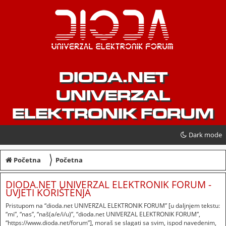
DIODA.NET
UNIVERZAL
ELEKTRONIK FORUM
Dark mode
〉
Početna
Početna
DIODA.NET UNIVERZAL ELEKTRONIK FORUM -
UVJETI KORIŠTENJA
Pristupom na “dioda.net UNIVERZAL ELEKTRONIK FORUM” [u daljnjem tekstu:
“mi”, “nas”, “naš(a/e/i/u)”, “dioda.net UNIVERZAL ELEKTRONIK FORUM”,
“https://www.dioda.net/forum”], moraš se slagati sa svim, ispod navedenim,