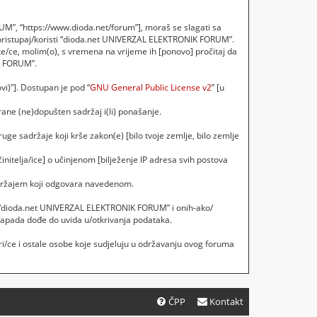
M”, “https://www.dioda.net/forum”], moraš se slagati sa
 pristupaj/koristi “dioda.net UNIVERZAL ELEKTRONIK FORUM”.
e/ce, molim(o), s vremena na vrijeme ih [ponovo] pročitaj da
IK FORUM”.
vi)”]. Dostupan je pod “
GNU General Public License v2
” [u
ane (ne)dopušten sadržaj i(li) ponašanje.
uge sadržaje koji krše zakon(e) [bilo tvoje zemlje, bilo zemlje
initelja/ice] o učinjenom [bilježenje IP adresa svih postova
sadržajem koji odgovara navedenom.
ebi, “dioda.net UNIVERZAL ELEKTRONIK FORUM” i onih-ako/
napada dođe do uvida u/otkrivanja podataka.
i/ce i ostale osobe koje sudjeluju u održavanju ovog foruma
ČPP
Kontakt