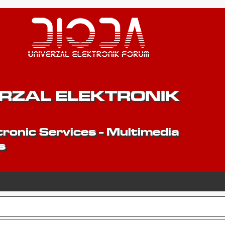
ERZAL ELEKTRONIK
ronic Services - Multimedia
s