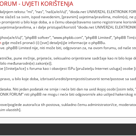
ORUM - UVJETI KORIŠTENJA
njem tekstu: “mi”, “nas”, “naš(a/e/i/u)”, “dioda.net UNIVERZAL ELEKTRONIK FORU
 ne slažeš sa svim, ispod navedenim, [pravnim] uvjetima/pravilima, molim(o), ne
romijeniti u bilo koje doba, a o čemu obavještavamo samo registrirane korisnik
 uvjetima/pravilima, a i dalje pristupaš/koristiš “dioda.net UNIVERZAL ELEKTRON
“njihov(a/e/i/u)”, “phpBB softver”, “www.phpbb.com”, “phpBB Limited”, “phpBB Tim(o
m
gdje možeš pronaći (i) [sve] detaljn(ij)e informacije o phpBBu.
. phpBB Limited nije, niti može biti, odgovoran za, na ovom forumu, od naše str
etničke, pune mržnje, prijeteće, seksualno orijentirane sadržaje kao ni bilo koje dr
bilo međunarodni(e) zakon(e)].
 [činitelja/ice] s foruma kao i obavijest ISPu [pružatelju Internet usluga] osobe [č
vo, u bilo koje doba, izbrisati/urediti/premjestiti/zatvoriti teme/postove sa 
podataka. Niti jedan podatak ne smije i neće biti dan na uvid ikojoj osobi [osim t
RONIK FORUM” niti phpBB ne mogu i neće biti odgovorni/e ako uslijed hakerskog 
vove/poglede autora/ica tih postova, sukladno čemu administratori/ce, moderator
m vlastitih].