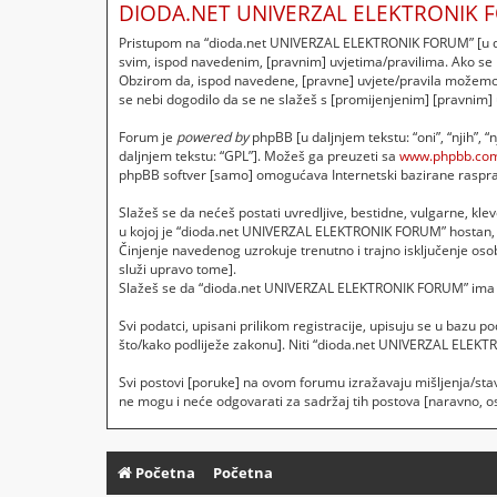
DIODA.NET UNIVERZAL ELEKTRONIK F
Pristupom na “dioda.net UNIVERZAL ELEKTRONIK FORUM” [u dalj
svim, ispod navedenim, [pravnim] uvjetima/pravilima. Ako se
Obzirom da, ispod navedene, [pravne] uvjete/pravila možemo p
se nebi dogodilo da se ne slažeš s [promijenjenim] [pravnim]
Forum je
powered by
phpBB [u daljnjem tekstu: “oni”, “njih”, 
daljnjem tekstu: “GPL”]. Možeš ga preuzeti sa
www.phpbb.co
phpBB softver [samo] omogućava Internetski bazirane rasprave
Slažeš se da nećeš postati uvredljive, bestidne, vulgarne, klev
u kojoj je “dioda.net UNIVERZAL ELEKTRONIK FORUM” hostan, 
Činjenje navedenog uzrokuje trenutno i trajno isključenje osobe
služi upravo tome].
Slažeš se da “dioda.net UNIVERZAL ELEKTRONIK FORUM” ima pra
Svi podatci, upisani prilikom registracije, upisuju se u bazu 
što/kako podliježe zakonu]. Niti “dioda.net UNIVERZAL ELEKT
Svi postovi [poruke] na ovom forumu izražavaju mišljenja/sta
ne mogu i neće odgovarati za sadržaj tih postova [naravno, osi
Početna
Početna