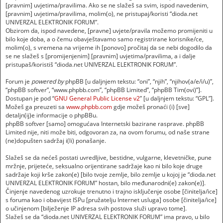
[pravnim] uvjetima/pravilima. Ako se ne slažeš sa svim, ispod navedenim,
[pravnim] uvjetima/pravilima, molim(o), ne pristupaj/koristi “dioda.net
UNIVERZAL ELEKTRONIK FORUM”.
Obzirom da, ispod navedene, [pravne] uvjete/pravila možemo promijeniti u
bilo koje doba, a o čemu obavještavamo samo registrirane korisnike/ce,
molim(o), s vremena na vrijeme ih [ponovo] pročitaj da se nebi dogodilo da
se ne slažeš s [promijenjenim] [pravnim] uvjetima/pravilima, a i dalje
pristupaš/koristiš “dioda.net UNIVERZAL ELEKTRONIK FORUM”.
Forum je
powered by
phpBB [u daljnjem tekstu: “oni”, “njih”, “njihov(a/e/i/u)”,
“phpBB softver”, “www.phpbb.com”, “phpBB Limited”, “phpBB Tim(ovi)”].
Dostupan je pod “
GNU General Public License v2
” [u daljnjem tekstu: “GPL”].
Možeš ga preuzeti sa
www.phpbb.com
gdje možeš pronaći (i) [sve]
detaljn(ij)e informacije o phpBBu.
phpBB softver [samo] omogućava Internetski bazirane rasprave. phpBB
Limited nije, niti može biti, odgovoran za, na ovom forumu, od naše strane
(ne)dopušten sadržaj i(li) ponašanje.
Slažeš se da nećeš postati uvredljive, bestidne, vulgarne, klevetničke, pune
mržnje, prijeteće, seksualno orijentirane sadržaje kao ni bilo koje druge
sadržaje koji krše zakon(e) [bilo tvoje zemlje, bilo zemlje u kojoj je “dioda.net
UNIVERZAL ELEKTRONIK FORUM” hostan, bilo međunarodni(e) zakon(e)].
Činjenje navedenog uzrokuje trenutno i trajno isključenje osobe [činitelja/ice]
s foruma kao i obavijest ISPu [pružatelju Internet usluga] osobe [činitelja/ice]
o učinjenom [bilježenje IP adresa svih postova služi upravo tome].
Slažeš se da “dioda.net UNIVERZAL ELEKTRONIK FORUM” ima pravo, u bilo