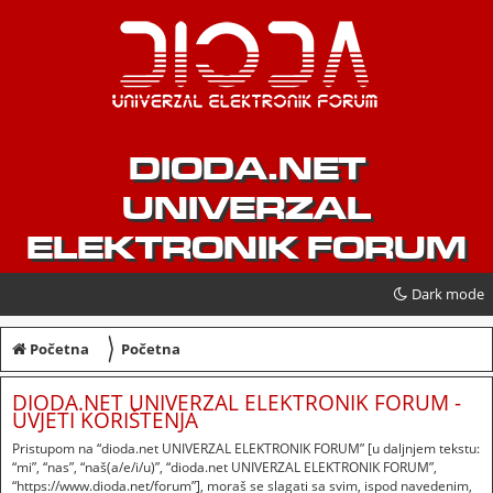
DIODA.NET
UNIVERZAL
ELEKTRONIK FORUM
Dark mode
〉
Početna
Početna
DIODA.NET UNIVERZAL ELEKTRONIK FORUM -
UVJETI KORIŠTENJA
Pristupom na “dioda.net UNIVERZAL ELEKTRONIK FORUM” [u daljnjem tekstu:
“mi”, “nas”, “naš(a/e/i/u)”, “dioda.net UNIVERZAL ELEKTRONIK FORUM”,
“https://www.dioda.net/forum”], moraš se slagati sa svim, ispod navedenim,