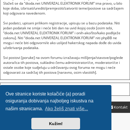
Slažeš se da “dioda.net UNIVERZAL ELEKTRONIK FORUM” ima pravo, u bilo
koje doba, izbrisati/urediti/premjestiti/zatvoriti teme/postove sa sadržajem
koji odgovara navedenom.
Svi podatci, upisani prilikom registracije, upisuju se u bazu podataka. Niti
jedan podatak ne smije i neće biti dan na uvid ikojoj osobi [osim tebi,
“dioda.net UNIVERZAL ELEKTRONIK FORUM” i onih-ako/što/kako podliježe
zakonu]. Niti “dioda.net UNIVERZAL ELEKTRONIK FORUM” niti phpBB ne
mogu i neće biti odgovorni/e ako uslijed hakerskog napada dođe do uvida
u/otkrivanja podataka.
Svi postovi [poruke] na ovom forumu izražavaju mišljenja/stavove/poglede
autora/ica tih postova, sukladno čemu administratori/ce, moderatori/ce i
ostale osobe koje sudjeluju u održavanju ovog foruma ne mogu i neće
odgovarati za sadržaj tih postova [naravno, osim vlastitih].
Ove stranice koriste kolačiće (a) poradi
osiguranja dobivanja najboljeg iskustva na
Početna
Početna
ČPP
Kontakt
našim stranicama.
Ako želiš znati više...
Sponsored by
SajaMobile
Kužim!
Powered by
phpBB
® Forum Software © phpBB Limited
HR (CRO) by
Ančica Sečan