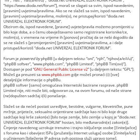
“mi”, “nas”, “naš(a/e/i/u)”, “dioda.net UNIVERZAL ELEKTRONIK FORUM”,
“https://www.dioda.net/forum”], moraš se slagati sa svim, ispod navedenim,
[pravnim] uvjetima/pravilima. Ako se ne slažeš sa svim, ispod navedenim,
[pravnim] uvjetima/pravilima, molim(o), ne pristupaj/koristi “dioda.net
UNIVERZAL ELEKTRONIK FORUM”.
Obzirom da, ispod navedene, [pravne] uvjete/pravila možemo promijeniti u
bilo koje doba, a o čemu obavještavamo samo registrirane korisnike/ce,
molim(o), s vremena na vrijeme ih [ponovo] pročitaj da se nebi dogodilo da
se ne slažeš s [promijenjenim] [pravnim] uvjetima/pravilima, a i dalje
pristupaš/koristiš “dioda.net UNIVERZAL ELEKTRONIK FORUM”.
Forum je
powered by
phpBB [u daljnjem tekstu: “oni”, “njih”, “njihov(a/e/i/u)”,
“phpBB softver”, “www.phpbb.com”, “phpBB Limited”, “phpBB Tim(ovi)”].
Dostupan je pod “
GNU General Public License v2
” [u daljnjem tekstu: “GPL”].
Možeš ga preuzeti sa
www.phpbb.com
gdje možeš pronaći (i) [sve]
detaljn(ij)e informacije o phpBBu.
phpBB softver [samo] omogućava Internetski bazirane rasprave. phpBB
Limited nije, niti može biti, odgovoran za, na ovom forumu, od naše strane
(ne)dopušten sadržaj i(li) ponašanje.
Slažeš se da nećeš postati uvredljive, bestidne, vulgarne, klevetničke, pune
mržnje, prijeteće, seksualno orijentirane sadržaje kao ni bilo koje druge
sadržaje koji krše zakon(e) [bilo tvoje zemlje, bilo zemlje u kojoj je “dioda.net
UNIVERZAL ELEKTRONIK FORUM” hostan, bilo međunarodni(e) zakon(e)].
Činjenje navedenog uzrokuje trenutno i trajno isključenje osobe [činitelja/ice]
s foruma kao i obavijest ISPu [pružatelju Internet usluga] osobe [činitelja/ice]
o učinjenom [bilježenje IP adresa svih postova služi upravo tome].