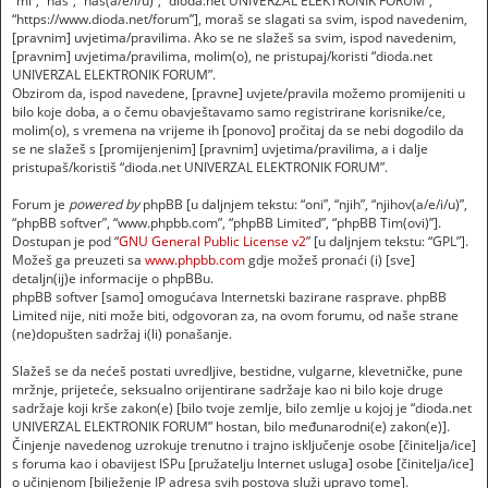
“mi”, “nas”, “naš(a/e/i/u)”, “dioda.net UNIVERZAL ELEKTRONIK FORUM”,
“https://www.dioda.net/forum”], moraš se slagati sa svim, ispod navedenim,
[pravnim] uvjetima/pravilima. Ako se ne slažeš sa svim, ispod navedenim,
[pravnim] uvjetima/pravilima, molim(o), ne pristupaj/koristi “dioda.net
UNIVERZAL ELEKTRONIK FORUM”.
Obzirom da, ispod navedene, [pravne] uvjete/pravila možemo promijeniti u
bilo koje doba, a o čemu obavještavamo samo registrirane korisnike/ce,
molim(o), s vremena na vrijeme ih [ponovo] pročitaj da se nebi dogodilo da
se ne slažeš s [promijenjenim] [pravnim] uvjetima/pravilima, a i dalje
pristupaš/koristiš “dioda.net UNIVERZAL ELEKTRONIK FORUM”.
Forum je
powered by
phpBB [u daljnjem tekstu: “oni”, “njih”, “njihov(a/e/i/u)”,
“phpBB softver”, “www.phpbb.com”, “phpBB Limited”, “phpBB Tim(ovi)”].
Dostupan je pod “
GNU General Public License v2
” [u daljnjem tekstu: “GPL”].
Možeš ga preuzeti sa
www.phpbb.com
gdje možeš pronaći (i) [sve]
detaljn(ij)e informacije o phpBBu.
phpBB softver [samo] omogućava Internetski bazirane rasprave. phpBB
Limited nije, niti može biti, odgovoran za, na ovom forumu, od naše strane
(ne)dopušten sadržaj i(li) ponašanje.
Slažeš se da nećeš postati uvredljive, bestidne, vulgarne, klevetničke, pune
mržnje, prijeteće, seksualno orijentirane sadržaje kao ni bilo koje druge
sadržaje koji krše zakon(e) [bilo tvoje zemlje, bilo zemlje u kojoj je “dioda.net
UNIVERZAL ELEKTRONIK FORUM” hostan, bilo međunarodni(e) zakon(e)].
Činjenje navedenog uzrokuje trenutno i trajno isključenje osobe [činitelja/ice]
s foruma kao i obavijest ISPu [pružatelju Internet usluga] osobe [činitelja/ice]
o učinjenom [bilježenje IP adresa svih postova služi upravo tome].