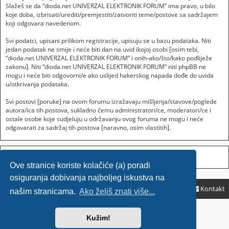
Slažeš se da “dioda.net UNIVERZAL ELEKTRONIK FORUM” ima pravo, u bilo
koje doba, izbrisati/urediti/premjestiti/zatvoriti teme/postove sa sadržajem
koji odgovara navedenom.
Svi podatci, upisani prilikom registracije, upisuju se u bazu podataka. Niti
jedan podatak ne smije i neće biti dan na uvid ikojoj osobi [osim tebi,
“dioda.net UNIVERZAL ELEKTRONIK FORUM” i onih-ako/što/kako podliježe
zakonu]. Niti “dioda.net UNIVERZAL ELEKTRONIK FORUM” niti phpBB ne
mogu i neće biti odgovorni/e ako uslijed hakerskog napada dođe do uvida
u/otkrivanja podataka.
Svi postovi [poruke] na ovom forumu izražavaju mišljenja/stavove/poglede
autora/ica tih postova, sukladno čemu administratori/ce, moderatori/ce i
ostale osobe koje sudjeluju u održavanju ovog foruma ne mogu i neće
odgovarati za sadržaj tih postova [naravno, osim vlastitih].
Ove stranice koriste kolačiće (a) poradi
osiguranja dobivanja najboljeg iskustva na
Početna
Početna
ČPP
Kontakt
našim stranicama.
Ako želiš znati više...
Sponsored by
SajaMobile
Kužim!
Powered by
phpBB
® Forum Software © phpBB Limited
HR (CRO) by
Ančica Sečan