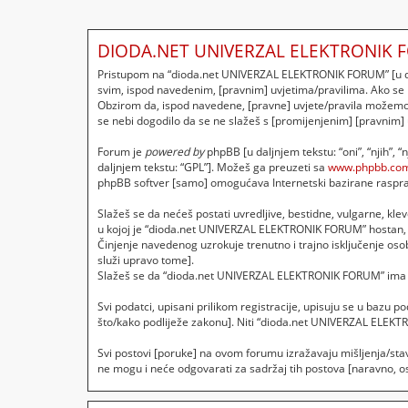
DIODA.NET UNIVERZAL ELEKTRONIK F
Pristupom na “dioda.net UNIVERZAL ELEKTRONIK FORUM” [u dalj
svim, ispod navedenim, [pravnim] uvjetima/pravilima. Ako se
Obzirom da, ispod navedene, [pravne] uvjete/pravila možemo p
se nebi dogodilo da se ne slažeš s [promijenjenim] [pravnim]
Forum je
powered by
phpBB [u daljnjem tekstu: “oni”, “njih”, 
daljnjem tekstu: “GPL”]. Možeš ga preuzeti sa
www.phpbb.co
phpBB softver [samo] omogućava Internetski bazirane rasprave
Slažeš se da nećeš postati uvredljive, bestidne, vulgarne, klev
u kojoj je “dioda.net UNIVERZAL ELEKTRONIK FORUM” hostan, 
Činjenje navedenog uzrokuje trenutno i trajno isključenje osobe
služi upravo tome].
Slažeš se da “dioda.net UNIVERZAL ELEKTRONIK FORUM” ima pra
Svi podatci, upisani prilikom registracije, upisuju se u bazu 
što/kako podliježe zakonu]. Niti “dioda.net UNIVERZAL ELEKT
Svi postovi [poruke] na ovom forumu izražavaju mišljenja/sta
ne mogu i neće odgovarati za sadržaj tih postova [naravno, osi