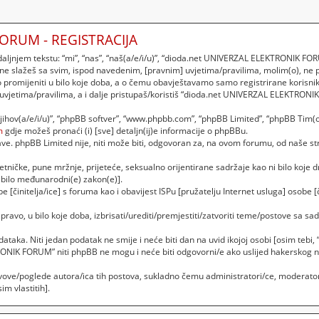
ORUM - REGISTRACIJA
njem tekstu: “mi”, “nas”, “naš(a/e/i/u)”, “dioda.net UNIVERZAL ELEKTRONIK FORU
 ne slažeš sa svim, ispod navedenim, [pravnim] uvjetima/pravilima, molim(o), ne
romijeniti u bilo koje doba, a o čemu obavještavamo samo registrirane korisnik
 uvjetima/pravilima, a i dalje pristupaš/koristiš “dioda.net UNIVERZAL ELEKTRON
“njihov(a/e/i/u)”, “phpBB softver”, “www.phpbb.com”, “phpBB Limited”, “phpBB Tim(o
m
gdje možeš pronaći (i) [sve] detaljn(ij)e informacije o phpBBu.
. phpBB Limited nije, niti može biti, odgovoran za, na ovom forumu, od naše str
etničke, pune mržnje, prijeteće, seksualno orijentirane sadržaje kao ni bilo koje dr
bilo međunarodni(e) zakon(e)].
 [činitelja/ice] s foruma kao i obavijest ISPu [pružatelju Internet usluga] osobe [č
vo, u bilo koje doba, izbrisati/urediti/premjestiti/zatvoriti teme/postove sa 
podataka. Niti jedan podatak ne smije i neće biti dan na uvid ikojoj osobi [osim t
RONIK FORUM” niti phpBB ne mogu i neće biti odgovorni/e ako uslijed hakerskog 
vove/poglede autora/ica tih postova, sukladno čemu administratori/ce, moderator
m vlastitih].