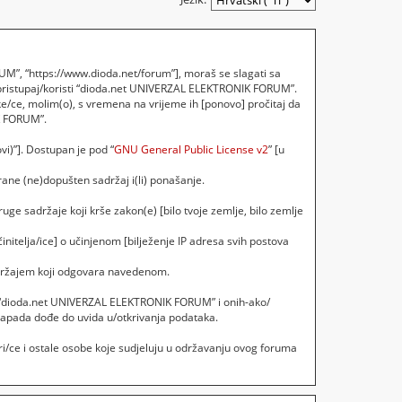
M”, “https://www.dioda.net/forum”], moraš se slagati sa
 pristupaj/koristi “dioda.net UNIVERZAL ELEKTRONIK FORUM”.
e/ce, molim(o), s vremena na vrijeme ih [ponovo] pročitaj da
IK FORUM”.
vi)”]. Dostupan je pod “
GNU General Public License v2
” [u
ane (ne)dopušten sadržaj i(li) ponašanje.
uge sadržaje koji krše zakon(e) [bilo tvoje zemlje, bilo zemlje
initelja/ice] o učinjenom [bilježenje IP adresa svih postova
sadržajem koji odgovara navedenom.
ebi, “dioda.net UNIVERZAL ELEKTRONIK FORUM” i onih-ako/
napada dođe do uvida u/otkrivanja podataka.
i/ce i ostale osobe koje sudjeluju u održavanju ovog foruma