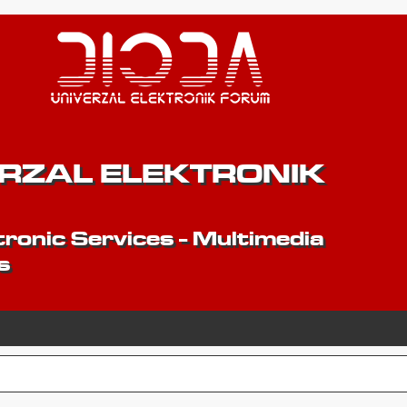
ERZAL ELEKTRONIK
ronic Services - Multimedia
s