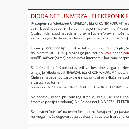
DIODA.NET UNIVERZAL ELEKTRONIK F
Pristupom na “dioda.net UNIVERZAL ELEKTRONIK FORUM” [u dalj
svim, ispod navedenim, [pravnim] uvjetima/pravilima. Ako se
Obzirom da, ispod navedene, [pravne] uvjete/pravila možemo p
se nebi dogodilo da se ne slažeš s [promijenjenim] [pravnim]
Forum je
powered by
phpBB [u daljnjem tekstu: “oni”, “njih”, 
daljnjem tekstu: “GPL”]. Možeš ga preuzeti sa
www.phpbb.co
phpBB softver [samo] omogućava Internetski bazirane rasprave
Slažeš se da nećeš postati uvredljive, bestidne, vulgarne, klev
u kojoj je “dioda.net UNIVERZAL ELEKTRONIK FORUM” hostan, 
Činjenje navedenog uzrokuje trenutno i trajno isključenje osobe
služi upravo tome].
Slažeš se da “dioda.net UNIVERZAL ELEKTRONIK FORUM” ima pra
Svi podatci, upisani prilikom registracije, upisuju se u bazu 
što/kako podliježe zakonu]. Niti “dioda.net UNIVERZAL ELEKT
Svi postovi [poruke] na ovom forumu izražavaju mišljenja/sta
ne mogu i neće odgovarati za sadržaj tih postova [naravno, osi