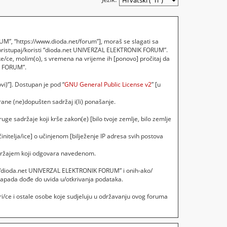
M”, “https://www.dioda.net/forum”], moraš se slagati sa
 pristupaj/koristi “dioda.net UNIVERZAL ELEKTRONIK FORUM”.
e/ce, molim(o), s vremena na vrijeme ih [ponovo] pročitaj da
IK FORUM”.
vi)”]. Dostupan je pod “
GNU General Public License v2
” [u
ane (ne)dopušten sadržaj i(li) ponašanje.
uge sadržaje koji krše zakon(e) [bilo tvoje zemlje, bilo zemlje
initelja/ice] o učinjenom [bilježenje IP adresa svih postova
sadržajem koji odgovara navedenom.
ebi, “dioda.net UNIVERZAL ELEKTRONIK FORUM” i onih-ako/
napada dođe do uvida u/otkrivanja podataka.
i/ce i ostale osobe koje sudjeluju u održavanju ovog foruma