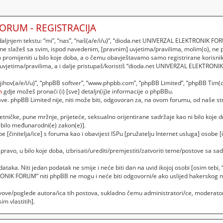
ORUM - REGISTRACIJA
njem tekstu: “mi”, “nas”, “naš(a/e/i/u)”, “dioda.net UNIVERZAL ELEKTRONIK FORU
 ne slažeš sa svim, ispod navedenim, [pravnim] uvjetima/pravilima, molim(o), ne
romijeniti u bilo koje doba, a o čemu obavještavamo samo registrirane korisnik
 uvjetima/pravilima, a i dalje pristupaš/koristiš “dioda.net UNIVERZAL ELEKTRON
“njihov(a/e/i/u)”, “phpBB softver”, “www.phpbb.com”, “phpBB Limited”, “phpBB Tim(o
m
gdje možeš pronaći (i) [sve] detaljn(ij)e informacije o phpBBu.
. phpBB Limited nije, niti može biti, odgovoran za, na ovom forumu, od naše str
etničke, pune mržnje, prijeteće, seksualno orijentirane sadržaje kao ni bilo koje dr
bilo međunarodni(e) zakon(e)].
 [činitelja/ice] s foruma kao i obavijest ISPu [pružatelju Internet usluga] osobe [č
vo, u bilo koje doba, izbrisati/urediti/premjestiti/zatvoriti teme/postove sa 
podataka. Niti jedan podatak ne smije i neće biti dan na uvid ikojoj osobi [osim t
RONIK FORUM” niti phpBB ne mogu i neće biti odgovorni/e ako uslijed hakerskog 
vove/poglede autora/ica tih postova, sukladno čemu administratori/ce, moderator
m vlastitih].