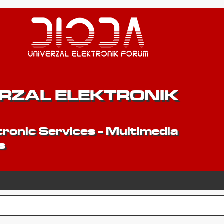
ERZAL ELEKTRONIK
ronic Services - Multimedia
s