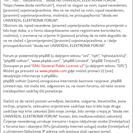
“mi”, “nas”, “naš(a/e/i/u)”, “dioda.net UNIVERZAL ELEKTRONIK FORUM”,
“https://www.dioda.net/forum”], moraš se slagati sa svim, ispod navedenim,
[pravnim] uvjetima/pravilima. Ako se ne slažeš sa svim, ispod navedenim,
[pravnim] uvjetima/pravilima, molim(o), ne pristupaj/koristi “dioda.net
UNIVERZAL ELEKTRONIK FORUM”.
Obzirom da, ispod navedene, [pravne] uvjete/pravila možemo promijeniti u
bilo koje doba, a o čemu obavještavamo samo registrirane korisnike/ce,
molim(o), s vremena na vrijeme ih [ponovo] pročitaj da se nebi dogodilo da
se ne slažeš s [promijenjenim] [pravnim] uvjetima/pravilima, a i dalje
pristupaš/koristiš “dioda.net UNIVERZAL ELEKTRONIK FORUM”.
Forum je
powered by
phpBB [u daljnjem tekstu: “oni”, “njih”, “njihov(a/e/i/u)”,
“phpBB softver”, “www.phpbb.com”, “phpBB Limited”, “phpBB Tim(ovi)”].
Dostupan je pod “
GNU General Public License v2
” [u daljnjem tekstu: “GPL”].
Možeš ga preuzeti sa
www.phpbb.com
gdje možeš pronaći (i) [sve]
detaljn(ij)e informacije o phpBBu.
phpBB softver [samo] omogućava Internetski bazirane rasprave. phpBB
Limited nije, niti može biti, odgovoran za, na ovom forumu, od naše strane
(ne)dopušten sadržaj i(li) ponašanje.
Slažeš se da nećeš postati uvredljive, bestidne, vulgarne, klevetničke, pune
mržnje, prijeteće, seksualno orijentirane sadržaje kao ni bilo koje druge
sadržaje koji krše zakon(e) [bilo tvoje zemlje, bilo zemlje u kojoj je “dioda.net
UNIVERZAL ELEKTRONIK FORUM” hostan, bilo međunarodni(e) zakon(e)].
Činjenje navedenog uzrokuje trenutno i trajno isključenje osobe [činitelja/ice]
s foruma kao i obavijest ISPu [pružatelju Internet usluga] osobe [činitelja/ice]
o učinjenom [bilježenje IP adresa svih postova služi upravo tome].