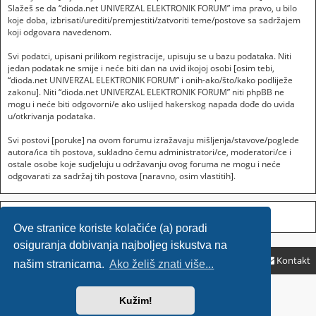
Slažeš se da “dioda.net UNIVERZAL ELEKTRONIK FORUM” ima pravo, u bilo
koje doba, izbrisati/urediti/premjestiti/zatvoriti teme/postove sa sadržajem
koji odgovara navedenom.
Svi podatci, upisani prilikom registracije, upisuju se u bazu podataka. Niti
jedan podatak ne smije i neće biti dan na uvid ikojoj osobi [osim tebi,
“dioda.net UNIVERZAL ELEKTRONIK FORUM” i onih-ako/što/kako podliježe
zakonu]. Niti “dioda.net UNIVERZAL ELEKTRONIK FORUM” niti phpBB ne
mogu i neće biti odgovorni/e ako uslijed hakerskog napada dođe do uvida
u/otkrivanja podataka.
Svi postovi [poruke] na ovom forumu izražavaju mišljenja/stavove/poglede
autora/ica tih postova, sukladno čemu administratori/ce, moderatori/ce i
ostale osobe koje sudjeluju u održavanju ovog foruma ne mogu i neće
odgovarati za sadržaj tih postova [naravno, osim vlastitih].
Ove stranice koriste kolačiće (a) poradi
osiguranja dobivanja najboljeg iskustva na
Početna
Početna
ČPP
Kontakt
našim stranicama.
Ako želiš znati više...
Sponsored by
SajaMobile
Kužim!
Powered by
phpBB
® Forum Software © phpBB Limited
HR (CRO) by
Ančica Sečan