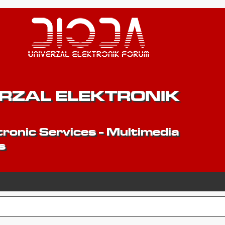
ERZAL ELEKTRONIK
ronic Services - Multimedia
s