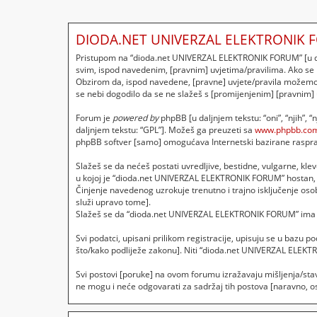
DIODA.NET UNIVERZAL ELEKTRONIK F
Pristupom na “dioda.net UNIVERZAL ELEKTRONIK FORUM” [u dalj
svim, ispod navedenim, [pravnim] uvjetima/pravilima. Ako se
Obzirom da, ispod navedene, [pravne] uvjete/pravila možemo p
se nebi dogodilo da se ne slažeš s [promijenjenim] [pravnim]
Forum je
powered by
phpBB [u daljnjem tekstu: “oni”, “njih”, 
daljnjem tekstu: “GPL”]. Možeš ga preuzeti sa
www.phpbb.co
phpBB softver [samo] omogućava Internetski bazirane rasprave
Slažeš se da nećeš postati uvredljive, bestidne, vulgarne, klev
u kojoj je “dioda.net UNIVERZAL ELEKTRONIK FORUM” hostan, 
Činjenje navedenog uzrokuje trenutno i trajno isključenje osobe
služi upravo tome].
Slažeš se da “dioda.net UNIVERZAL ELEKTRONIK FORUM” ima pra
Svi podatci, upisani prilikom registracije, upisuju se u bazu 
što/kako podliježe zakonu]. Niti “dioda.net UNIVERZAL ELEKT
Svi postovi [poruke] na ovom forumu izražavaju mišljenja/sta
ne mogu i neće odgovarati za sadržaj tih postova [naravno, osi