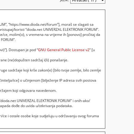
M”, “https://www.dioda.net/forum”], moraš se slagati sa
 pristupaj/koristi “dioda.net UNIVERZAL ELEKTRONIK FORUM”.
e/ce, molim(o), s vremena na vrijeme ih [ponovo] pročitaj da
IK FORUM”.
vi)”]. Dostupan je pod “
GNU General Public License v2
” [u
ane (ne)dopušten sadržaj i(li) ponašanje.
uge sadržaje koji krše zakon(e) [bilo tvoje zemlje, bilo zemlje
initelja/ice] o učinjenom [bilježenje IP adresa svih postova
sadržajem koji odgovara navedenom.
ebi, “dioda.net UNIVERZAL ELEKTRONIK FORUM” i onih-ako/
napada dođe do uvida u/otkrivanja podataka.
i/ce i ostale osobe koje sudjeluju u održavanju ovog foruma