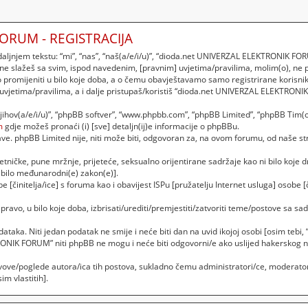
ORUM - REGISTRACIJA
njem tekstu: “mi”, “nas”, “naš(a/e/i/u)”, “dioda.net UNIVERZAL ELEKTRONIK FORU
 ne slažeš sa svim, ispod navedenim, [pravnim] uvjetima/pravilima, molim(o), ne
romijeniti u bilo koje doba, a o čemu obavještavamo samo registrirane korisnik
 uvjetima/pravilima, a i dalje pristupaš/koristiš “dioda.net UNIVERZAL ELEKTRON
“njihov(a/e/i/u)”, “phpBB softver”, “www.phpbb.com”, “phpBB Limited”, “phpBB Tim(o
m
gdje možeš pronaći (i) [sve] detaljn(ij)e informacije o phpBBu.
. phpBB Limited nije, niti može biti, odgovoran za, na ovom forumu, od naše str
etničke, pune mržnje, prijeteće, seksualno orijentirane sadržaje kao ni bilo koje dr
bilo međunarodni(e) zakon(e)].
 [činitelja/ice] s foruma kao i obavijest ISPu [pružatelju Internet usluga] osobe [č
vo, u bilo koje doba, izbrisati/urediti/premjestiti/zatvoriti teme/postove sa 
podataka. Niti jedan podatak ne smije i neće biti dan na uvid ikojoj osobi [osim t
RONIK FORUM” niti phpBB ne mogu i neće biti odgovorni/e ako uslijed hakerskog 
vove/poglede autora/ica tih postova, sukladno čemu administratori/ce, moderator
m vlastitih].