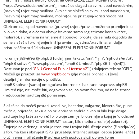
“mi”, “nas”, “naš(a/e/i/u)”, “dioda.net UNIVERZAL ELEKTRONIK FORUM”,
“https://www.dioda.net/forum”], moraš se slagati sa svim, ispod navedenim,
[pravnim] uvjetima/pravilima. Ako se ne slažeš sa svim, ispod navedenim,
[pravnim] uvjetima/pravilima, molim(o), ne pristupaj/koristi “dioda.net
UNIVERZAL ELEKTRONIK FORUM”.
Obzirom da, ispod navedene, [pravne] uvjete/pravila možemo promijeniti u
bilo koje doba, a o čemu obavještavamo samo registrirane korisnike/ce,
molim(o), s vremena na vrijeme ih [ponovo] pročitaj da se nebi dogodilo da
se ne slažeš s [promijenjenim] [pravnim] uvjetima/pravilima, a i dalje
pristupaš/koristiš “dioda.net UNIVERZAL ELEKTRONIK FORUM”.
Forum je
powered by
phpBB [u daljnjem tekstu: “oni”, “njih”, “njihov(a/e/i/u)”,
“phpBB softver”, “www.phpbb.com”, “phpBB Limited”, “phpBB Tim(ovi)”].
Dostupan je pod “
GNU General Public License v2
” [u daljnjem tekstu: “GPL”].
Možeš ga preuzeti sa
www.phpbb.com
gdje možeš pronaći (i) [sve]
detaljn(ij)e informacije o phpBBu.
phpBB softver [samo] omogućava Internetski bazirane rasprave. phpBB
Limited nije, niti može biti, odgovoran za, na ovom forumu, od naše strane
(ne)dopušten sadržaj i(li) ponašanje.
Slažeš se da nećeš postati uvredljive, bestidne, vulgarne, klevetničke, pune
mržnje, prijeteće, seksualno orijentirane sadržaje kao ni bilo koje druge
sadržaje koji krše zakon(e) [bilo tvoje zemlje, bilo zemlje u kojoj je “dioda.net
UNIVERZAL ELEKTRONIK FORUM” hostan, bilo međunarodni(e) zakon(e)].
Činjenje navedenog uzrokuje trenutno i trajno isključenje osobe [činitelja/ice]
s foruma kao i obavijest ISPu [pružatelju Internet usluga] osobe [činitelja/ice]
o učinjenom [bilježenje IP adresa svih postova služi upravo tome].