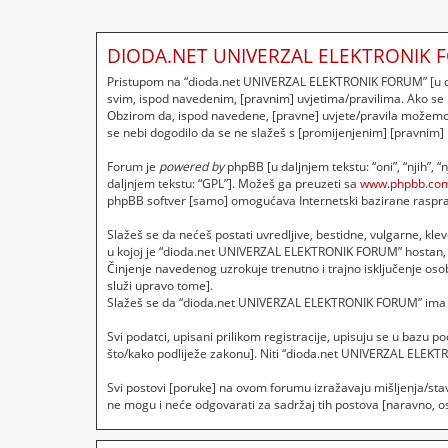
DIODA.NET UNIVERZAL ELEKTRONIK F
Pristupom na “dioda.net UNIVERZAL ELEKTRONIK FORUM” [u dalj
svim, ispod navedenim, [pravnim] uvjetima/pravilima. Ako se
Obzirom da, ispod navedene, [pravne] uvjete/pravila možemo p
se nebi dogodilo da se ne slažeš s [promijenjenim] [pravnim]
Forum je
powered by
phpBB [u daljnjem tekstu: “oni”, “njih”, 
daljnjem tekstu: “GPL”]. Možeš ga preuzeti sa
www.phpbb.co
phpBB softver [samo] omogućava Internetski bazirane rasprave
Slažeš se da nećeš postati uvredljive, bestidne, vulgarne, klev
u kojoj je “dioda.net UNIVERZAL ELEKTRONIK FORUM” hostan, 
Činjenje navedenog uzrokuje trenutno i trajno isključenje osobe
služi upravo tome].
Slažeš se da “dioda.net UNIVERZAL ELEKTRONIK FORUM” ima pra
Svi podatci, upisani prilikom registracije, upisuju se u bazu 
što/kako podliježe zakonu]. Niti “dioda.net UNIVERZAL ELEKT
Svi postovi [poruke] na ovom forumu izražavaju mišljenja/sta
ne mogu i neće odgovarati za sadržaj tih postova [naravno, osi