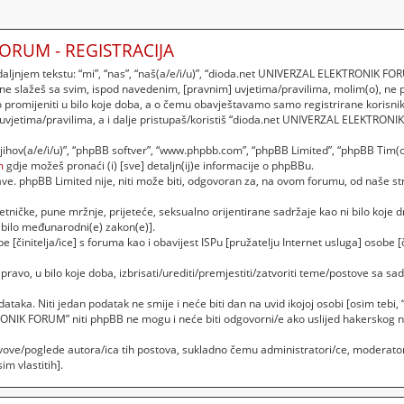
ORUM - REGISTRACIJA
njem tekstu: “mi”, “nas”, “naš(a/e/i/u)”, “dioda.net UNIVERZAL ELEKTRONIK FORU
 ne slažeš sa svim, ispod navedenim, [pravnim] uvjetima/pravilima, molim(o), ne
romijeniti u bilo koje doba, a o čemu obavještavamo samo registrirane korisnik
 uvjetima/pravilima, a i dalje pristupaš/koristiš “dioda.net UNIVERZAL ELEKTRON
“njihov(a/e/i/u)”, “phpBB softver”, “www.phpbb.com”, “phpBB Limited”, “phpBB Tim(o
m
gdje možeš pronaći (i) [sve] detaljn(ij)e informacije o phpBBu.
. phpBB Limited nije, niti može biti, odgovoran za, na ovom forumu, od naše str
etničke, pune mržnje, prijeteće, seksualno orijentirane sadržaje kao ni bilo koje dr
bilo međunarodni(e) zakon(e)].
 [činitelja/ice] s foruma kao i obavijest ISPu [pružatelju Internet usluga] osobe [č
vo, u bilo koje doba, izbrisati/urediti/premjestiti/zatvoriti teme/postove sa 
podataka. Niti jedan podatak ne smije i neće biti dan na uvid ikojoj osobi [osim t
RONIK FORUM” niti phpBB ne mogu i neće biti odgovorni/e ako uslijed hakerskog 
vove/poglede autora/ica tih postova, sukladno čemu administratori/ce, moderator
m vlastitih].