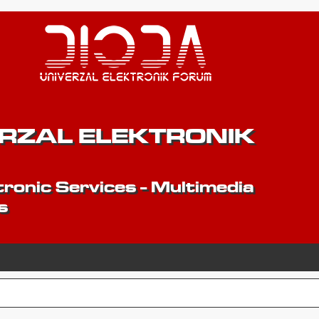
ERZAL ELEKTRONIK
ronic Services - Multimedia
s