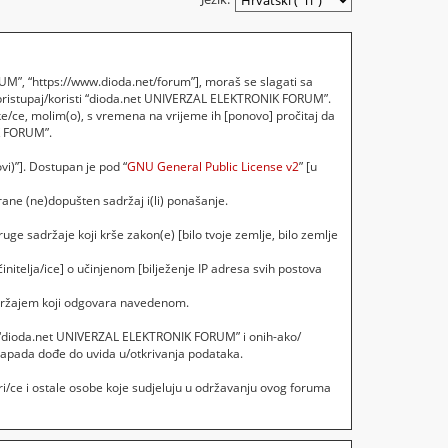
M”, “https://www.dioda.net/forum”], moraš se slagati sa
 pristupaj/koristi “dioda.net UNIVERZAL ELEKTRONIK FORUM”.
e/ce, molim(o), s vremena na vrijeme ih [ponovo] pročitaj da
IK FORUM”.
vi)”]. Dostupan je pod “
GNU General Public License v2
” [u
ane (ne)dopušten sadržaj i(li) ponašanje.
uge sadržaje koji krše zakon(e) [bilo tvoje zemlje, bilo zemlje
initelja/ice] o učinjenom [bilježenje IP adresa svih postova
sadržajem koji odgovara navedenom.
ebi, “dioda.net UNIVERZAL ELEKTRONIK FORUM” i onih-ako/
napada dođe do uvida u/otkrivanja podataka.
i/ce i ostale osobe koje sudjeluju u održavanju ovog foruma