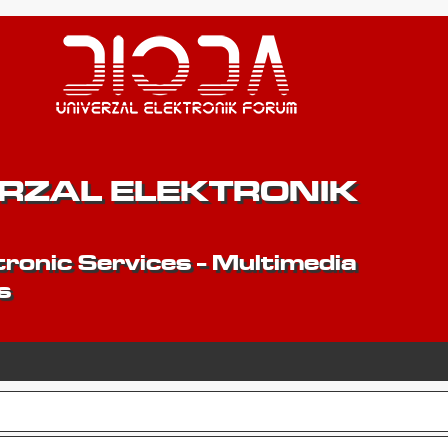
ERZAL ELEKTRONIK
ronic Services - Multimedia
s