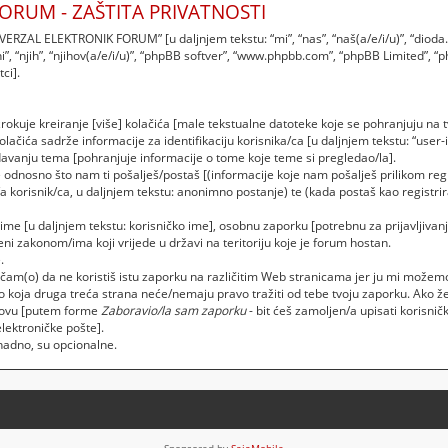
ORUM - ZAŠTITA PRIVATNOSTI
 UNIVERZAL ELEKTRONIK FORUM” [u daljnjem tekstu: “mi”, “nas”, “naš(a/e/i/u)”, “d
i”, “njih”, “njihov(a/e/i/u)”, “phpBB softver”, “www.phpbb.com”, “phpBB Limited”, “
ci].
uje kreiranje [više] kolačića [male tekstualne datoteke koje se pohranjuju na
čića sadrže informacije za identifikaciju korisnika/ca [u daljnjem tekstu: “user-id
ledavanju tema [pohranjuje informacije o tome koje teme si pregledao/la].
je odnosno što nam ti pošalješ/postaš [(informacije koje nam pošalješ prilikom 
a korisnik/ca, u daljnjem tekstu: anonimno postanje) te (kada postaš kao registrira
o ime [u daljnjem tekstu: korisničko ime], osobnu zaporku [potrebnu za prijavljivan
ćeni zakonom/ima koji vrijede u državi na teritoriju koje je forum hostan.
.
m(o) da ne koristiš istu zaporku na različitim Web stranicama jer ju mi možemo 
koja druga treća strana neće/nemaju pravo tražiti od tebe tvoju zaporku. Ako že
 novu [putem forme
Zaboravio/la sam zaporku
- bit ćeš zamoljen/a upisati korisni
elektroničke pošte].
knadno, su opcionalne.
Sponsored by
SajaMobile