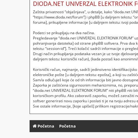
DIODA.NET UNIVERZAL ELEKTRONIK F
Zaštita privatnosti “objašnjava”, u detalje, kako “dioda.net
“https://www.dioda.net/forum”] i phpBB [u daljnjem tekstu: “on
foruma], prikupljene informacije [u daljnjem tekstu: tvoji podat
Podatci se prikupljaju na dva načina.
Pregledavanje “dioda.net UNIVERZAL ELEKTRONIK FORUM” uzrok
pohranjivanja datoteka] od strane phpBB softvera. Prva dva kola
tekstu: “session-id”]. Treći kolačić sadrži informacije o preg
Drugi način prikupljanja podataka vezan je uz tvoje djelovan
daljnjem tekstu: korisnički račun), (kada postaš kao anonimni/
Korisnički račun, najmanje, sadrži jedinstveno identifikacijsk
elektroničke pošte [u daljnjem tekstu: epošta], a koji su zašti
Sam/a odlučuješ koje će od tih informacija biti javno dostupne
Zaporka je zaštićena sigurnosnim mehanizmima, no, preporuča
“dioda.net UNIVERZAL ELEKTRONIK FORUM” niti phpBB niti bilo 
korisničkom profilu. Ako zaboraviš zaporku, možeš zatražiti
softver generirati novu zaporku i poslati ti je na tvoju adresu 
Sve ostale informacije, [koje upišeš] prilikom registracije/na
Početna
Početna