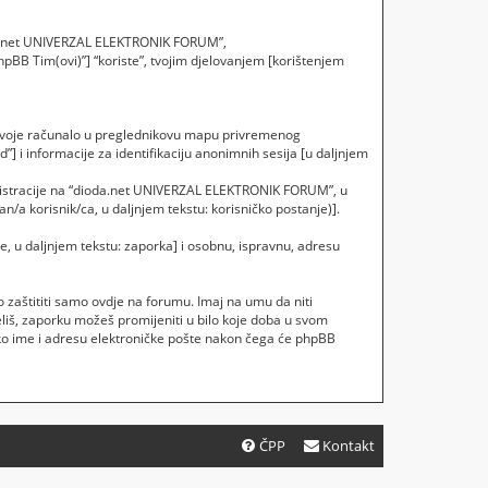
ioda.net UNIVERZAL ELEKTRONIK FORUM”,
phpBB Tim(ovi)”] “koriste”, tvojim djelovanjem [korištenjem
 tvoje računalo u preglednikovu mapu privremenog
”] i informacije za identifikaciju anonimnih sesija [u daljnjem
registracije na “dioda.net UNIVERZAL ELEKTRONIK FORUM”, u
n/a korisnik/ca, u daljnjem tekstu: korisničko postanje)].
je, u daljnjem tekstu: zaporka] i osobnu, ispravnu, adresu
zaštititi samo ovdje na forumu. Imaj na umu da niti
liš, zaporku možeš promijeniti u bilo koje doba u svom
čko ime i adresu elektroničke pošte nakon čega će phpBB
ČPP
Kontakt