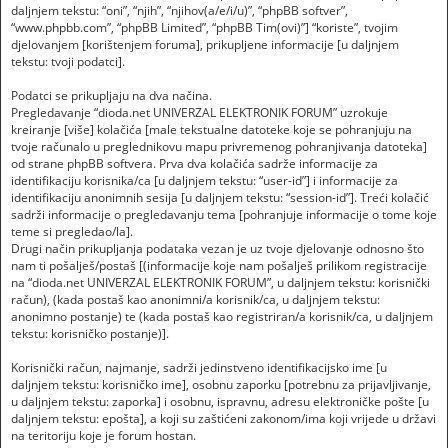
daljnjem tekstu: “oni”, “njih”, “njihov(a/e/i/u)”, “phpBB softver”,
“www.phpbb.com”, “phpBB Limited”, “phpBB Tim(ovi)”] “koriste”, tvojim
djelovanjem [korištenjem foruma], prikupljene informacije [u daljnjem
tekstu: tvoji podatci].
Podatci se prikupljaju na dva načina.
Pregledavanje “dioda.net UNIVERZAL ELEKTRONIK FORUM” uzrokuje
kreiranje [više] kolačića [male tekstualne datoteke koje se pohranjuju na
tvoje računalo u preglednikovu mapu privremenog pohranjivanja datoteka]
od strane phpBB softvera. Prva dva kolačića sadrže informacije za
identifikaciju korisnika/ca [u daljnjem tekstu: “user-id”] i informacije za
identifikaciju anonimnih sesija [u daljnjem tekstu: “session-id”]. Treći kolačić
sadrži informacije o pregledavanju tema [pohranjuje informacije o tome koje
teme si pregledao/la].
Drugi način prikupljanja podataka vezan je uz tvoje djelovanje odnosno što
nam ti pošalješ/postaš [(informacije koje nam pošalješ prilikom registracije
na “dioda.net UNIVERZAL ELEKTRONIK FORUM”, u daljnjem tekstu: korisnički
račun), (kada postaš kao anonimni/a korisnik/ca, u daljnjem tekstu:
anonimno postanje) te (kada postaš kao registriran/a korisnik/ca, u daljnjem
tekstu: korisničko postanje)].
Korisnički račun, najmanje, sadrži jedinstveno identifikacijsko ime [u
daljnjem tekstu: korisničko ime], osobnu zaporku [potrebnu za prijavljivanje,
u daljnjem tekstu: zaporka] i osobnu, ispravnu, adresu elektroničke pošte [u
daljnjem tekstu: epošta], a koji su zaštićeni zakonom/ima koji vrijede u državi
na teritoriju koje je forum hostan.