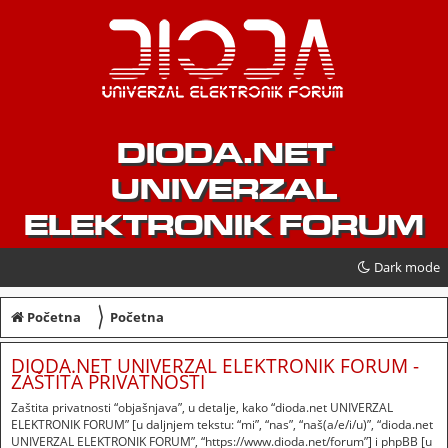
DIODA.NET
UNIVERZAL
ELEKTRONIK FORUM
Dark mode
〉
Početna
Početna
DIODA.NET UNIVERZAL ELEKTRONIK FORUM -
ZAŠTITA PRIVATNOSTI
Zaštita privatnosti “objašnjava”, u detalje, kako “dioda.net UNIVERZAL
ELEKTRONIK FORUM” [u daljnjem tekstu: “mi”, “nas”, “naš(a/e/i/u)”, “dioda.net
UNIVERZAL ELEKTRONIK FORUM”, “https://www.dioda.net/forum”] i phpBB [u