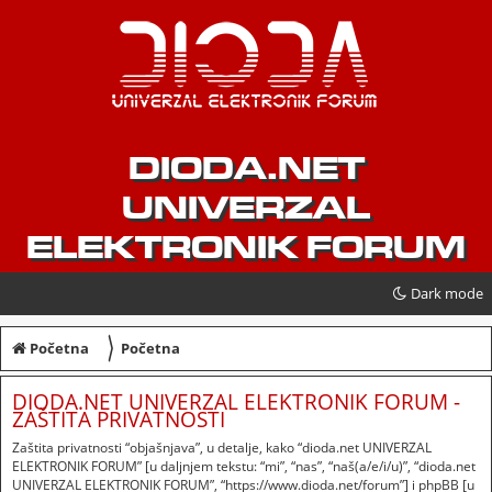
DIODA.NET
UNIVERZAL
ELEKTRONIK FORUM
Dark mode
〉
Početna
Početna
DIODA.NET UNIVERZAL ELEKTRONIK FORUM -
ZAŠTITA PRIVATNOSTI
Zaštita privatnosti “objašnjava”, u detalje, kako “dioda.net UNIVERZAL
ELEKTRONIK FORUM” [u daljnjem tekstu: “mi”, “nas”, “naš(a/e/i/u)”, “dioda.net
UNIVERZAL ELEKTRONIK FORUM”, “https://www.dioda.net/forum”] i phpBB [u