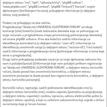
daljnjem tekstu: “oni”, “njih”, “njihov(a/e/i/u)”, “phpBB softver”,
“www.phpbb.com”, “phpBB Limited”, “phpBB Tim(ovi)”] “koriste”, tvojim
djelovanjem [korištenjem foruma], prikupljene informacije [u daljnjem
tekstu: tvoji podatci].
Podatci se prikupljaju na dva načina.
Pregledavanje “dioda.net UNIVERZAL ELEKTRONIK FORUM” uzrokuje
kreiranje [više] kolačića [male tekstualne datoteke koje se pohranjuju na
tvoje računalo u preglednikovu mapu privremenog pohranjivanja datoteka]
od strane phpBB softvera. Prva dva kolačića sadrže informacije za
identifikaciju korisnika/ca [u daljnjem tekstu: “user-id”] i informacije za
identifikaciju anonimnih sesija [u daljnjem tekstu: “session-id”]. Treći kolačić
sadrži informacije o pregledavanju tema [pohranjuje informacije o tome koje
teme si pregledao/la].
Drugi način prikupljanja podataka vezan je uz tvoje djelovanje odnosno što
nam ti pošalješ/postaš [(informacije koje nam pošalješ prilikom registracije
na “dioda.net UNIVERZAL ELEKTRONIK FORUM”, u daljnjem tekstu: korisnički
račun), (kada postaš kao anonimni/a korisnik/ca, u daljnjem tekstu:
anonimno postanje) te (kada postaš kao registriran/a korisnik/ca, u daljnjem
tekstu: korisničko postanje)].
Korisnički račun, najmanje, sadrži jedinstveno identifikacijsko ime [u
daljnjem tekstu: korisničko ime], osobnu zaporku [potrebnu za prijavljivanje,
u daljnjem tekstu: zaporka] i osobnu, ispravnu, adresu elektroničke pošte [u
daljnjem tekstu: epošta], a koji su zaštićeni zakonom/ima koji vrijede u državi
na teritoriju koje je forum hostan.