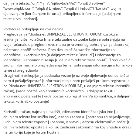
daljnjem tekstu: “oni”, “njih”, “njihov(a/e/i/u)”, “phpBB softver”,
“www.phpbb.com”, “phpBB Limited”, “phpBB Tim(ovi)”] “koriste”, tvojim
djelovanjem [korištenjem foruma], prikupljene informacije [u daljnjem
tekstu: tvoji podatci].
Podatci se prikupljaju na dva načina.
Pregledavanje “dioda.net UNIVERZAL ELEKTRONIK FORUM” uzrokuje
kreiranje [više] kolačića [male tekstualne datoteke koje se pohranjuju na
tvoje računalo u preglednikovu mapu privremenog pohranjivanja datoteka]
od strane phpBB softvera. Prva dva kolačića sadrže informacije za
identifikaciju korisnika/ca [u daljnjem tekstu: “user-id”] i informacije za
identifikaciju anonimnih sesija [u daljnjem tekstu: “session-id”]. Treći kolačić
sadrži informacije o pregledavanju tema [pohranjuje informacije o tome koje
teme si pregledao/la].
Drugi način prikupljanja podataka vezan je uz tvoje djelovanje odnosno što
nam ti pošalješ/postaš [(informacije koje nam pošalješ prilikom registracije
na “dioda.net UNIVERZAL ELEKTRONIK FORUM”, u daljnjem tekstu: korisnički
račun), (kada postaš kao anonimni/a korisnik/ca, u daljnjem tekstu:
anonimno postanje) te (kada postaš kao registriran/a korisnik/ca, u daljnjem
tekstu: korisničko postanje)].
Korisnički račun, najmanje, sadrži jedinstveno identifikacijsko ime [u
daljnjem tekstu: korisničko ime], osobnu zaporku [potrebnu za prijavljivanje,
u daljnjem tekstu: zaporka] i osobnu, ispravnu, adresu elektroničke pošte [u
daljnjem tekstu: epošta], a koji su zaštićeni zakonom/ima koji vrijede u državi
na teritoriju koje je forum hostan.