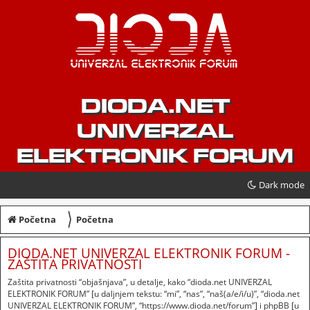
DIODA.NET
UNIVERZAL
ELEKTRONIK FORUM
Dark mode
〉
Početna
Početna
DIODA.NET UNIVERZAL ELEKTRONIK FORUM -
ZAŠTITA PRIVATNOSTI
Zaštita privatnosti “objašnjava”, u detalje, kako “dioda.net UNIVERZAL
ELEKTRONIK FORUM” [u daljnjem tekstu: “mi”, “nas”, “naš(a/e/i/u)”, “dioda.net
UNIVERZAL ELEKTRONIK FORUM”, “https://www.dioda.net/forum”] i phpBB [u