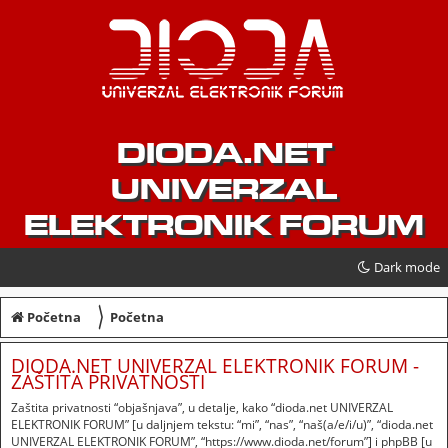
DIODA.NET
UNIVERZAL
ELEKTRONIK FORUM
Dark mode
〉
Početna
Početna
DIODA.NET UNIVERZAL ELEKTRONIK FORUM -
ZAŠTITA PRIVATNOSTI
Zaštita privatnosti “objašnjava”, u detalje, kako “dioda.net UNIVERZAL
ELEKTRONIK FORUM” [u daljnjem tekstu: “mi”, “nas”, “naš(a/e/i/u)”, “dioda.net
UNIVERZAL ELEKTRONIK FORUM”, “https://www.dioda.net/forum”] i phpBB [u