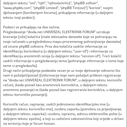
daljnjem tekstu: “oni”, “njih”, “njihov(a/e/i/u)”, “phpBB softver”,
“www.phpbb.com”, “phpBB Limited”, “phpBB Tim(ovi)”] “koriste”, tvojim
djelovanjem [korištenjem foruma], prikupljene informacije [u daljnjem
tekstu: tvoji podatci].
Podatci se prikupljaju na dva načina.
Pregledavanje “dioda.net UNIVERZAL ELEKTRONIK FORUM” uzrokuje
kreiranje [više] kolačića [male tekstualne datoteke koje se pohranjuju na
tvoje računalo u preglednikovu mapu privremenog pohranjivanja datoteka]
od strane phpBB softvera. Prva dva kolačića sadrže informacije za
identifikaciju korisnika/ca [u daljnjem tekstu: “user-id”] i informacije za
identifikaciju anonimnih sesija [u daljnjem tekstu: “session-id”]. Treći kolačić
sadrži informacije o pregledavanju tema [pohranjuje informacije o tome koje
teme si pregledao/la].
Drugi način prikupljanja podataka vezan je uz tvoje djelovanje odnosno što
nam ti pošalješ/postaš [(informacije koje nam pošalješ prilikom registracije
na “dioda.net UNIVERZAL ELEKTRONIK FORUM”, u daljnjem tekstu: korisnički
račun), (kada postaš kao anonimni/a korisnik/ca, u daljnjem tekstu:
anonimno postanje) te (kada postaš kao registriran/a korisnik/ca, u daljnjem
tekstu: korisničko postanje)].
Korisnički račun, najmanje, sadrži jedinstveno identifikacijsko ime [u
daljnjem tekstu: korisničko ime], osobnu zaporku [potrebnu za prijavljivanje,
u daljnjem tekstu: zaporka] i osobnu, ispravnu, adresu elektroničke pošte [u
daljnjem tekstu: epošta], a koji su zaštićeni zakonom/ima koji vrijede u državi
na teritoriju koje je forum hostan.