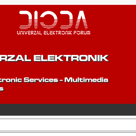
ERZAL ELEKTRONIK
ronic Services - Multimedia
s