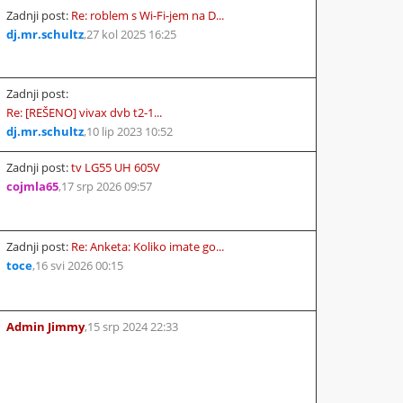
Zadnji post:
Re: roblem s Wi-Fi-jem na D...
dj.mr.schultz
,
27 kol 2025 16:25
Zadnji post:
Re: [REŠENO] vivax dvb t2-1...
dj.mr.schultz
,
10 lip 2023 10:52
Zadnji post:
tv LG55 UH 605V
cojmla65
,
17 srp 2026 09:57
Zadnji post:
Re: Anketa: Koliko imate go...
toce
,
16 svi 2026 00:15
Admin Jimmy
,
15 srp 2024 22:33