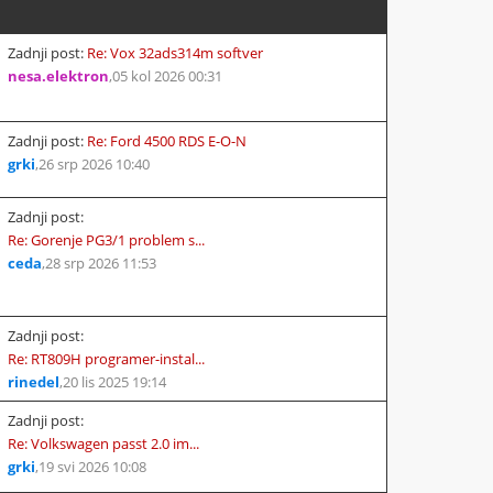
Zadnji post:
Re: Vox 32ads314m softver
nesa.elektron
,
05 kol 2026 00:31
Zadnji post:
Re: Ford 4500 RDS E-O-N
grki
,
26 srp 2026 10:40
Zadnji post:
Re: Gorenje PG3/1 problem s...
ceda
,
28 srp 2026 11:53
Zadnji post:
Re: RT809H programer-instal...
rinedel
,
20 lis 2025 19:14
Zadnji post:
Re: Volkswagen passt 2.0 im...
grki
,
19 svi 2026 10:08