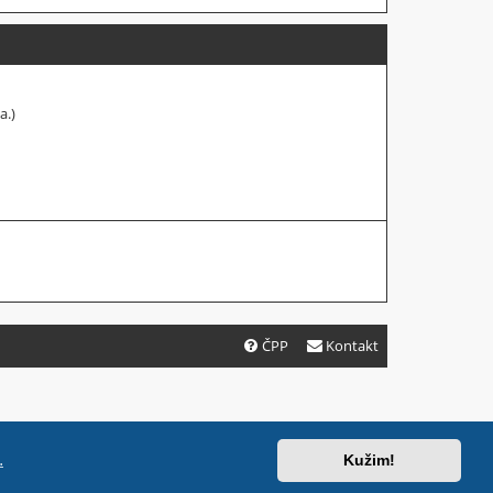
a.)
ČPP
Kontakt
.
Kužim!