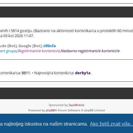
ivenih i 5814 gostiju. (Bazirano na aktivnosti korisnika/ca u proteklih 60 minut
 03 kol 2026 11:47.
ude [Bot]
,
Google [Bot]
,
t95nfa
ert grupa
,
Registrirani/e korisnici/e
,
Nedavno registrirani/e korisnici/e
korisnika/ca:
8811
. • Najnoviji/a korisnik/ca:
derby1a
.
Sponsored by
SajaMobile
Powered by
phpBB
® Forum Software © phpBB Limited
HR (CRO) by
Ančica Sečan
Privatnost
|
Uvjeti
nja najboljeg iskustva na našim stranicama.
Ako želiš znati više..