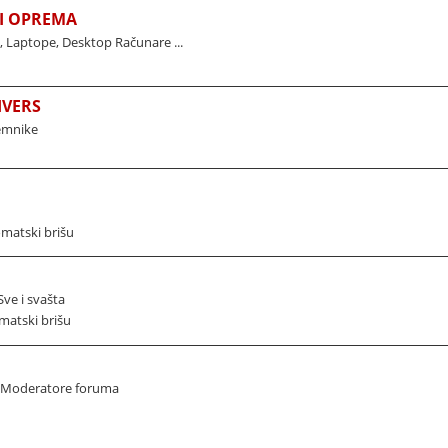
I OPREMA
Laptope, Desktop Računare ...
IVERS
jemnike
omatski brišu
ve i svašta
matski brišu
i Moderatore foruma