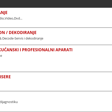
ANJE
io,Video,Dvd...
ON / DEKODIRANJE
& Decode-Servis i dekodiranje
 KUĆANSKI I PROFESIONALNI APARATI
ke
ISERE
dijagnostiku