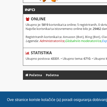
INFO
ONLINE
Ukupno je:
5819
korisnika/ca online; 5 registriranih, 0 skr
Najviše korisnika/ca istovremeno online bilo je:
29462
dana
Registriranih korisnika/ca:
Amazon [Bot]
,
Bing [Bot]
,
Cla
Legenda:
Administratori/ce
,
Globalni/e moderatori/ce
,
Exp
STATISTIKA
Ukupno postova:
43331
. • Ukupno tema:
6710
. • Ukupno 
Početna
Početna
Ove stranice koriste kolačiće (a) poradi osiguranja dobiva