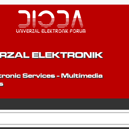
ERZAL ELEKTRONIK
ronic Services - Multimedia
s