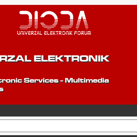
ERZAL ELEKTRONIK
ronic Services - Multimedia
s