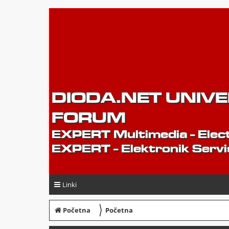
DIODA.NET UNIV
FORUM
EXPERT Multimedia - Elect
EXPERT - Elektronik Servi
Linki
〉
Početna
Početna