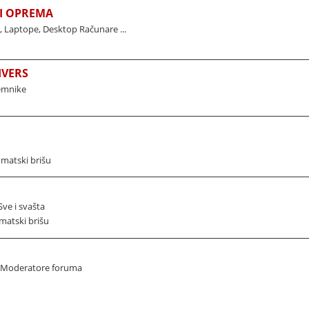
I OPREMA
Laptope, Desktop Računare ...
IVERS
jemnike
omatski brišu
ve i svašta
matski brišu
i Moderatore foruma