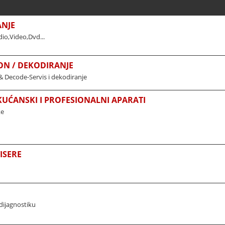
ANJE
io,Video,Dvd...
ON / DEKODIRANJE
& Decode-Servis i dekodiranje
 KUĆANSKI I PROFESIONALNI APARATI
ke
ISERE
dijagnostiku