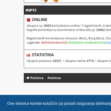
INFO
ONLINE
Ukupno su:
8493
korisnika/ce online; 7 registriranih, 0 skr
Najviše korisnika/ca istovremeno online bilo je:
29462
dana
Registriranih korisnika/ca:
Amazon [Bot]
,
Bing [Bot]
,
Cla
Legenda:
Administratori/ce
,
Globalni/e moderatori/ce
,
Exp
STATISTIKA
Ukupno postova:
43331
. • Ukupno tema:
6710
. • Ukupno 
Početna
Početna
Ove stranice koriste kolačiće (a) poradi osiguranja dobiva