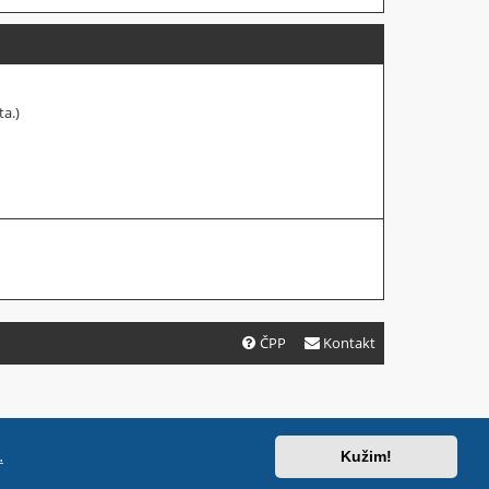
ta.)
ČPP
Kontakt
.
Kužim!