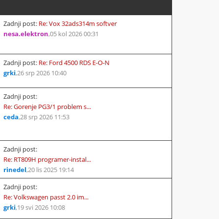
Zadnji post:
Re: Vox 32ads314m softver
nesa.elektron
,
05 kol 2026 00:31
Zadnji post:
Re: Ford 4500 RDS E-O-N
grki
,
26 srp 2026 10:40
Zadnji post:
Re: Gorenje PG3/1 problem s...
ceda
,
28 srp 2026 11:53
Zadnji post:
Re: RT809H programer-instal...
rinedel
,
20 lis 2025 19:14
Zadnji post:
Re: Volkswagen passt 2.0 im...
grki
,
19 svi 2026 10:08