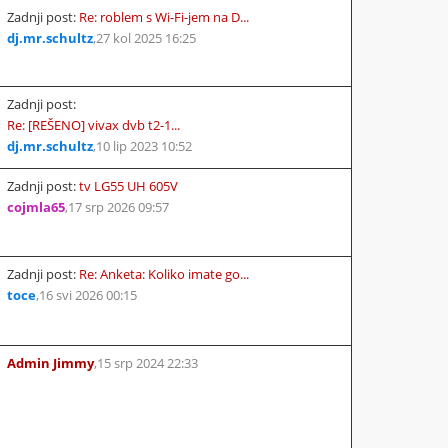
Zadnji post:
Re: roblem s Wi-Fi-jem na D...
dj.mr.schultz
,
27 kol 2025 16:25
Zadnji post:
Re: [REŠENO] vivax dvb t2-1...
dj.mr.schultz
,
10 lip 2023 10:52
Zadnji post:
tv LG55 UH 605V
cojmla65
,
17 srp 2026 09:57
Zadnji post:
Re: Anketa: Koliko imate go...
toce
,
16 svi 2026 00:15
Admin Jimmy
,
15 srp 2024 22:33