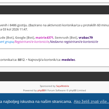
ivenih i 8486 gostiju. (Bazirano na aktivnosti korisnika/ca u proteklih 60 minu
 03 kol 2026 11:47.
ude [Bot]
,
Google [Bot]
,
matrix4371
,
Semrush [Bot]
,
vrabac79
ert grupa
,
Registrirani/e korisnici/e
,
Nedavno registrirani/e korisnici/e
korisnika/ca:
8812
. • Najnoviji/a korisnik/ca:
medelec
.
Sponsored by
SajaMobile
Powered by
phpBB
® Forum Software © phpBB Limited
HR (CRO) by
Ančica Sečan
Privatnost
|
Uvjeti
nja najboljeg iskustva na našim stranicama.
Ako želiš znati više..