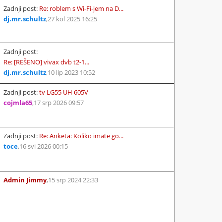
Zadnji post:
Re: roblem s Wi-Fi-jem na D...
dj.mr.schultz
,
27 kol 2025 16:25
Zadnji post:
Re: [REŠENO] vivax dvb t2-1...
dj.mr.schultz
,
10 lip 2023 10:52
Zadnji post:
tv LG55 UH 605V
cojmla65
,
17 srp 2026 09:57
Zadnji post:
Re: Anketa: Koliko imate go...
toce
,
16 svi 2026 00:15
Admin Jimmy
,
15 srp 2024 22:33