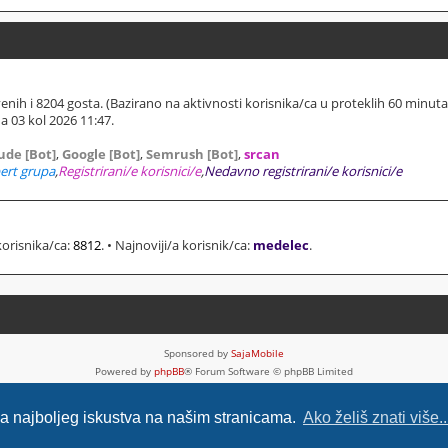
ivenih i 8204 gosta. (Bazirano na aktivnosti korisnika/ca u proteklih 60 minuta
 03 kol 2026 11:47.
ude [Bot]
,
Google [Bot]
,
Semrush [Bot]
,
srcan
ert grupa
,
Registrirani/e korisnici/e
,
Nedavno registrirani/e korisnici/e
korisnika/ca:
8812
. • Najnoviji/a korisnik/ca:
medelec
.
Sponsored by
SajaMobile
Powered by
phpBB
® Forum Software © phpBB Limited
HR (CRO) by
Ančica Sečan
Privatnost
|
Uvjeti
nja najboljeg iskustva na našim stranicama.
Ako želiš znati više..