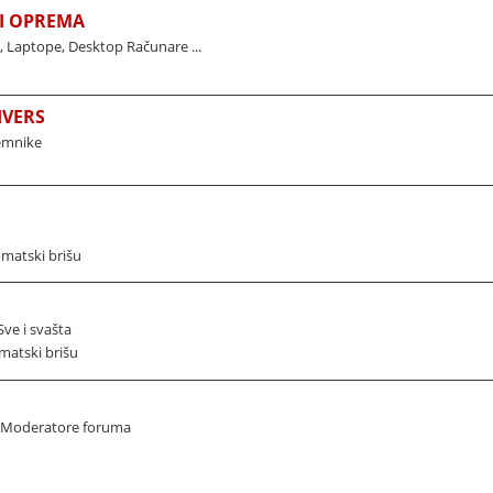
I OPREMA
Laptope, Desktop Računare ...
IVERS
jemnike
omatski brišu
ve i svašta
matski brišu
i Moderatore foruma