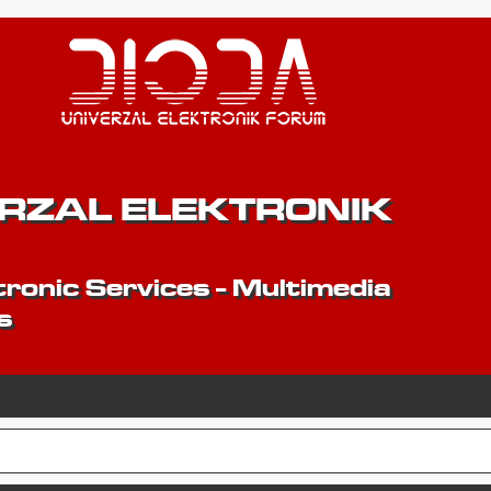
ERZAL ELEKTRONIK
ronic Services - Multimedia
s