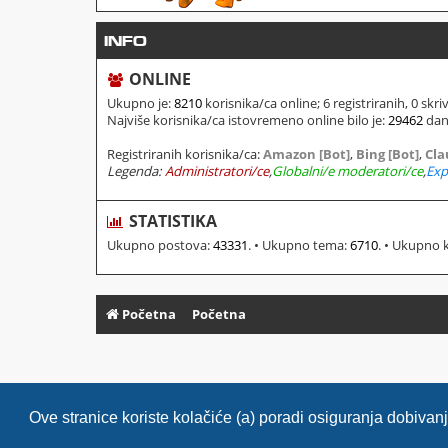
INFO
ONLINE
Ukupno je:
8210
korisnika/ca online; 6 registriranih, 0 skr
Najviše korisnika/ca istovremeno online bilo je:
29462
dana
Registriranih korisnika/ca:
Amazon [Bot]
,
Bing [Bot]
,
Cla
Legenda:
Administratori/ce
,
Globalni/e moderatori/ce
,
Exp
STATISTIKA
Ukupno postova:
43331
. • Ukupno tema:
6710
. • Ukupno 
Početna
Početna
Ove stranice koriste kolačiće (a) poradi osiguranja dobiva