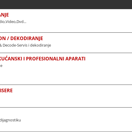
ANJE
io,Video,Dvd...
ON / DEKODIRANJE
& Decode-Servis i dekodiranje
 KUĆANSKI I PROFESIONALNI APARATI
ke
ISERE
dijagnostiku