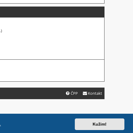
.)
ČPP
Kontakt
.
Kužim!