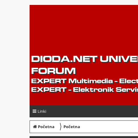
DIODA.NET UNIV
FORUM
EXPERT Multimedia - Elect
EXPERT - Elektronik Servi
Linki
〉
Početna
Početna