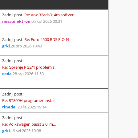
Zadnji post:
Re: Vox 32ads314m softver
nesa.elektron
,
05 kol 2026 00:31
Zadnji post:
Re: Ford 4500 RDS E-O-N
grki
,
26 srp 2026 10:40
Zadnji post:
Re: Gorenje PG3/1 problem s...
ceda
,
28 srp 2026 11:53
Zadnji post:
Re: RT809H programer-instal...
rinedel
,
20 lis 2025 19:14
Zadnji post:
Re: Volkswagen passt 2.0 im...
grki
,
19 svi 2026 10:08