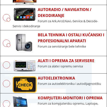
AUTORADIO / NAVIGATION /
DEKODIRANJE
Forum za Ark,Arcd,Navi,-Service & Decode-
Servis i dekodiranje
BELA TEHNIKA I OSTALI KUĆANSKI I
PROFESIONALNI APARATI
Forum za servisiranje bele tehnike
ALATI I OPREMA ZA SERVISERE
Forum za alate i opremu servisa
Ove stranice koriste kolačiće (a) poradi
osiguranja dobivanja najboljeg iskustva na
AUTOELEKTRONIKA
našim stranicama.
Ako želiš znati više...
Forum za autoelektroniku i autodijagnostiku
Kužim!
KOMPJUTERI-MONITORI I OPREMA
Forum za kompjutersku opremu, Laptope,