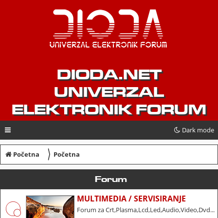
DIODA.NET
UNIVERZAL
ELEKTRONIK FORUM
Dark mode
〉
Početna
Početna
Forum
MULTIMEDIA / SERVISIRANJE
Forum za Crt,Plasma,Lcd,Led,Audio,Video,Dvd...