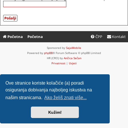
Početna
Početna
ČPP
Kontakt
Sponsored by
SajaMobile
Powered by
phpBB
® Forum Software © phpBB Limited
HR (CRO) by
Ančica Sečan
Privatnost
|
Uvjeti
Ove stranice koriste kolačiće (a) poradi
osiguranja dobivanja najboljeg iskustva na
našim stranicama.
Ako želiš znati više...
Kužim!