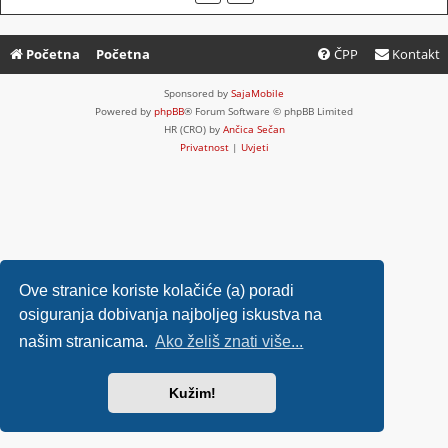
Početna
Početna
ČPP
Kontakt
Sponsored by
SajaMobile
Powered by
phpBB
® Forum Software © phpBB Limited
HR (CRO) by
Ančica Sečan
Privatnost
|
Uvjeti
Ove stranice koriste kolačiće (a) poradi
osiguranja dobivanja najboljeg iskustva na
našim stranicama.
Ako želiš znati više...
Kužim!