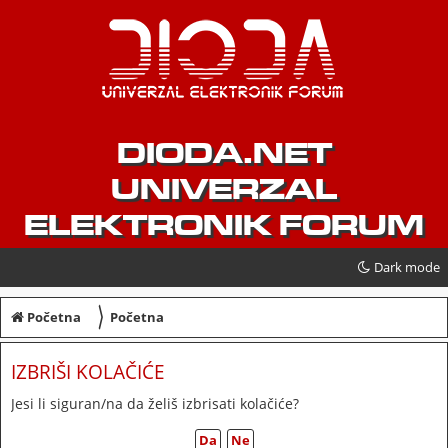
DIODA.NET
UNIVERZAL
ELEKTRONIK FORUM
Dark mode
〉
Početna
Početna
IZBRIŠI KOLAČIĆE
Jesi li siguran/na da želiš izbrisati kolačiće?