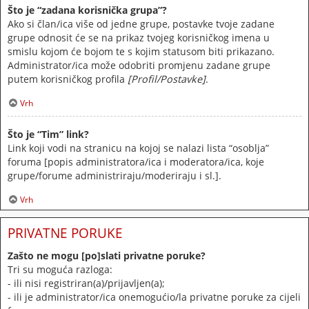
Što je “zadana korisnička grupa”?
Ako si član/ica više od jedne grupe, postavke tvoje zadane
grupe odnosit će se na prikaz tvojeg korisničkog imena u
smislu kojom će bojom te s kojim statusom biti prikazano.
Administrator/ica može odobriti promjenu zadane grupe
putem korisničkog profila
[Profil/Postavke]
.
Vrh
Što je “Tim” link?
Link koji vodi na stranicu na kojoj se nalazi lista “osoblja”
foruma [popis administratora/ica i moderatora/ica, koje
grupe/forume administriraju/moderiraju i sl.].
Vrh
PRIVATNE PORUKE
Zašto ne mogu [po]slati privatne poruke?
Tri su moguća razloga:
- ili nisi registriran(a)/prijavljen(a);
- ili je administrator/ica onemogućio/la privatne poruke za cijeli