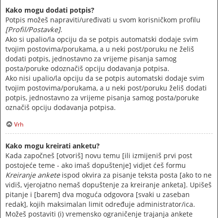
Kako mogu dodati potpis?
Potpis možeš napraviti/uređivati u svom korisničkom profilu
[Profil/Postavke]
.
Ako si upalio/la opciju da se potpis automatski dodaje svim
tvojim postovima/porukama, a u neki post/poruku ne želiš
dodati potpis, jednostavno za vrijeme pisanja samog
posta/poruke odoznačiš opciju dodavanja potpisa.
Ako nisi upalio/la opciju da se potpis automatski dodaje svim
tvojim postovima/porukama, a u neki post/poruku želiš dodati
potpis, jednostavno za vrijeme pisanja samog posta/poruke
označiš opciju dodavanja potpisa.
Vrh
Kako mogu kreirati anketu?
Kada započneš [otvoriš] novu temu [ili izmijeniš prvi post
postojeće teme - ako imaš dopuštenje] vidjet ćeš formu
Kreiranje ankete
ispod okvira za pisanje teksta posta [ako to ne
vidiš, vjerojatno nemaš dopuštenje za kreiranje anketa]. Upišeš
pitanje i [barem] dva moguća odgovora [svaki u zaseban
redak], kojih maksimalan limit određuje administrator/ica.
Možeš postaviti (i) vremensko ograničenje trajanja ankete