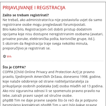
PRIJAVLJIVANJE I REGISTRACIJA
Zašto se trebam registrirati?
Ne trebaš, ako administrator/ica nije postavio/la uvjet da samo
registrirane osobe mogu pregledavati forum/postati.
Bilo kako bilo, Registracijom ćeš dobiti pristup dodatnim
opcijama koje nisu dostupne neregistriranim osobama [avatari,
privatne poruke, elektronička pošta, korisničke grupe, itd.].
S obzirom da Registracija traje svega nekoliko minuta,
preporučljivo je registrirati se.
Vrh
Što je COPPA?
COPPA [Child Online Privacy and Protection Act] je pravno
pravilo, Sjedinjenih Američkih Država, doneseno 1998. godine,
koje nalaže odobrenje od strane roditelja/staratelja za
prikupljanje osobnih podataka [od] osoba mlađih od 13 godina.
Ako nisi siguran/na odnosi li se spomenuto pravno pravilo na
tebe, zatraži pravni savjet od stručne osobe.
phpBB Tim ne daje pravne savjete što će reći da je potpuno
besmisleno kontaktirati phpBB Tim u vezi bilo kakve pravne