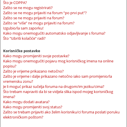
Što je COPPA?
Zašto se ne mogu registrirati?
Zašto se ne mogu prijaviti na forum “po prvi put”?
Zašto se ne mogu prijaviti na forum?
Zašto se “više” ne mogu prijaviti na forum?
Izgubio/la sam zaporku!
Kako mogu onemogućiti automatsko odjavljivanje s foruma?
Što “Izbriši kolačiće” radi?
Korisničke postavke
Kako mogu promijeniti svoje postavke?
Kako mogu onemogućiti pojavu mog korisničkog imena na online
popisu?
Zašto je vrijeme prikazano netočno?
Zašto je vrijeme i dalje prikazano netočno iako sam promijenio/la
vremensku zonu?
Je li moguć prikaz sučelja foruma na drugom/im jeziku/cima?
Što trebam napraviti da bi se vidjela slika ispod mojeg korisničkog
imena?
Kako mogu dodati avatara?
Kako mogu promijeniti svoj status?
Zašto se trebam prijaviti ako želim korisniku/ci foruma poslati poruku
elektroničkom poštom?