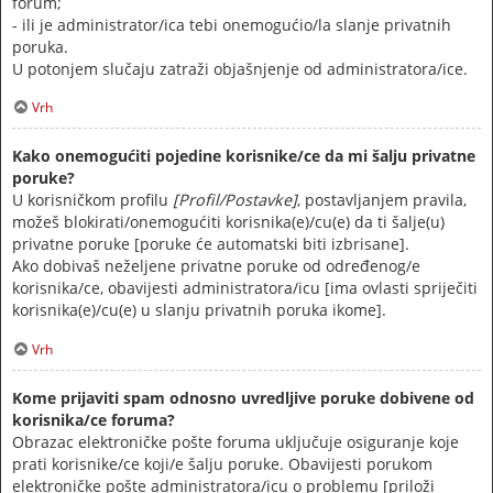
forum;
- ili je administrator/ica tebi onemogućio/la slanje privatnih
poruka.
U potonjem slučaju zatraži objašnjenje od administratora/ice.
Vrh
Kako onemogućiti pojedine korisnike/ce da mi šalju privatne
poruke?
U korisničkom profilu
[Profil/Postavke]
, postavljanjem pravila,
možeš blokirati/onemogućiti korisnika(e)/cu(e) da ti šalje(u)
privatne poruke [poruke će automatski biti izbrisane].
Ako dobivaš neželjene privatne poruke od određenog/e
korisnika/ce, obavijesti administratora/icu [ima ovlasti spriječiti
korisnika(e)/cu(e) u slanju privatnih poruka ikome].
Vrh
Kome prijaviti spam odnosno uvredljive poruke dobivene od
korisnika/ce foruma?
Obrazac elektroničke pošte foruma uključuje osiguranje koje
prati korisnike/ce koji/e šalju poruke. Obavijesti porukom
elektroničke pošte administratora/icu o problemu [priloži