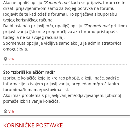
Ako ne upališ opciju
“Zapamti me”
kada se prijaviš, forum će te
držati prijavljenim/om samo za tvojeg boravka na forumu
[odjavit će te kad odeš s foruma]. To sprječava zlouporabu
tvojeg korisničkog računa.
Da bi ostao/la prijavljen/a, upali(š) opciju
“Zapamti me”
prilikom
prijavljivanja [što nije preporučljivo ako forumu pristupaš s
tuđeg, a ne sa svojeg računala].
Spomenuta opcija je vidljiva samo ako ju je administrator/ica
omogućio/la.
Vrh
Što “Izbriši kolačiće” radi?
Izbrisuje kolačiće koje je kreirao phpBB, a koji, inače, sadrže
informacije o tvojem prijavljivanju, pregledanim/pročitanim
forumima/temama/postovima i sl.
Ako imaš problema s prijavljivanjem/odjavljivanjem, [obično]
pomaže izbrisivanje kolačića.
Vrh
KORISNIČKE POSTAVKE