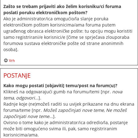
Zašto se trebam prijaviti ako želim korisniku/ci foruma
poslati poruku elektroničkom poštom?
Ako je administrator/ica omogućio/la slanje poruka
elektroničkom poštom korisnicima/ama foruma putem
ugrađenog obrasca elektroničke pošte: tu opciju mogu koristiti
samo registrirani/e korisnici/e [čime se sprječava zlouporaba
forumova sustava elektroničke pošte od strane anonimnih
osoba].
Vrh
POSTANJE
Kako mogu postati [objaviti] temu/post na forum(u)?
Klikneš na odgovarajući gumb na forumu/temi [npr.
nova
tema
,
odgovori
...].
Radnje koje (ne)možeš raditi su uvijek prikazane na dnu ekrana
foruma/teme [npr.
Možeš započinjati nove teme
,
Ne možeš
započinjati nove teme
...].
Ovisno o tome kako je administrator/ica odredio/la, postanje
može biti omogućeno svima ili, pak, samo registriranim
korisnicima/ama.