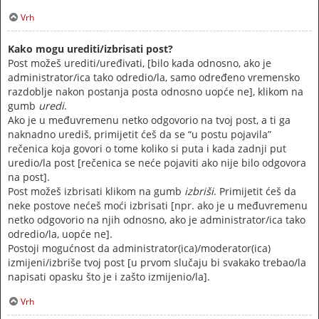
Vrh
Kako mogu urediti/izbrisati post?
Post možeš urediti/uređivati, [bilo kada odnosno, ako je
administrator/ica tako odredio/la, samo određeno vremensko
razdoblje nakon postanja posta odnosno uopće ne], klikom na
gumb
uredi
.
Ako je u međuvremenu netko odgovorio na tvoj post, a ti ga
naknadno urediš, primijetit ćeš da se “u postu pojavila”
rečenica koja govori o tome koliko si puta i kada zadnji put
uredio/la post [rečenica se neće pojaviti ako nije bilo odgovora
na post].
Post možeš izbrisati klikom na gumb
izbriši
. Primijetit ćeš da
neke postove nećeš moći izbrisati [npr. ako je u međuvremenu
netko odgovorio na njih odnosno, ako je administrator/ica tako
odredio/la, uopće ne].
Postoji mogućnost da administrator(ica)/moderator(ica)
izmijeni/izbriše tvoj post [u prvom slučaju bi svakako trebao/la
napisati opasku što je i zašto izmijenio/la].
Vrh