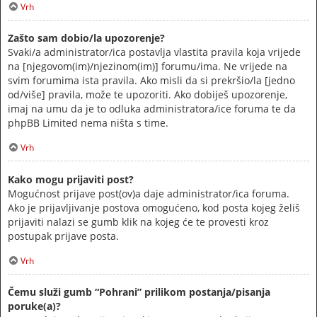
Vrh
Zašto sam dobio/la upozorenje?
Svaki/a administrator/ica postavlja vlastita pravila koja vrijede
na [njegovom(im)/njezinom(im)] forumu/ima. Ne vrijede na
svim forumima ista pravila. Ako misli da si prekršio/la [jedno
od/više] pravila, može te upozoriti. Ako dobiješ upozorenje,
imaj na umu da je to odluka administratora/ice foruma te da
phpBB Limited nema ništa s time.
Vrh
Kako mogu prijaviti post?
Mogućnost prijave post(ov)a daje administrator/ica foruma.
Ako je prijavljivanje postova omogućeno, kod posta kojeg želiš
prijaviti nalazi se gumb klik na kojeg će te provesti kroz
postupak prijave posta.
Vrh
Čemu služi gumb “Pohrani” prilikom postanja/pisanja
poruke(a)?