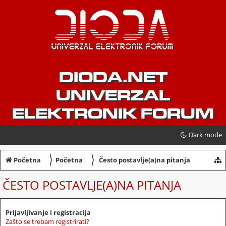
DIODA.NET
UNIVERZAL
ELEKTRONIK FORUM
Dark mode
〉
〉
Početna
Početna
Često postavlje(a)na pitanja
ČESTO POSTAVLJE(A)NA PITANJA
Prijavljivanje i registracija
Zašto se trebam registrirati?