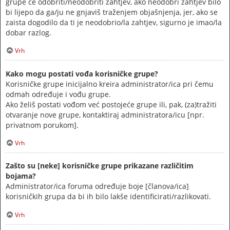
grupe će odobriti/neodobriti zahtjev, ako neodobri zahtjev bilo
bi lijepo da ga/ju ne gnjaviš traženjem objašnjenja, jer, ako se
zaista dogodilo da ti je neodobrio/la zahtjev, sigurno je imao/la
dobar razlog.
Vrh
Kako mogu postati vođa korisničke grupe?
Korisničke grupe inicijalno kreira administrator/ica pri čemu
odmah određuje i vođu grupe.
Ako želiš postati vođom već postojeće grupe ili, pak, (za)tražiti
otvaranje nove grupe, kontaktiraj administratora/icu [npr.
privatnom porukom].
Vrh
Zašto su [neke] korisničke grupe prikazane različitim
bojama?
Administrator/ica foruma određuje boje [članova/ica]
korisničkih grupa da bi ih bilo lakše identificirati/razlikovati.
Vrh