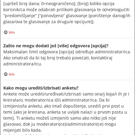
[upišeš broj dana; 0=neograničeno], [broj] koliko opcija
korisnik/ca može odabrati prilikom glasovanja te o(ne)mogućiti
“predomišljanje” [“ponovljeno” glasovanje (poništenje danog/ih
glasa/ova te glasovanje za drugu/e opciju/e)].
Vrh
Zašto ne mogu dodati još [više] odgovora [opcija]?
Maksimalan limit odgovora [opcija] određuje administrator/ica.
Ako smatraš da bi taj broj trebalo povećati, kontaktiraj
administratora/icu.
Vrh
Kako mogu urediti/izbrisati anketu?
Ankete može urediti/uređivati/izbrisati samo ona/j koja/i ih je i
kreirala/o, moderator/ica i(li) administrator/ica. Da bi
izmijenio/la anketu, ako imaš dopuštenje, urediš prvi post u
temi [ako je kreirana, anketa se uvijek nalazi u prvom postu u
temi]. Ti anketu možeš izmijeniti samo ako nitko još nije
glasovao, dok ju moderatori(ce)/administratori(ce) mogu
mijenjati bilo kada.