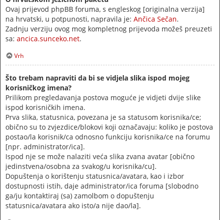
Ovaj prijevod phpBB foruma, s engleskog [originalna verzija]
na hrvatski, u potpunosti, napravila je:
Ančica Sečan
.
Zadnju verziju ovog mog kompletnog prijevoda možeš preuzeti
sa:
ancica.sunceko.net
.
Vrh
Što trebam napraviti da bi se vidjela slika ispod mojeg
korisničkog imena?
Prilikom pregledavanja postova moguće je vidjeti dvije slike
ispod korisničkih imena.
Prva slika, statusnica, povezana je sa statusom korisnika/ce;
obično su to zvjezdice/blokovi koji označavaju: koliko je postova
postao/la korisnik/ca odnosno funkciju korisnika/ce na forumu
[npr. administrator/ica].
Ispod nje se može nalaziti veća slika zvana avatar [obično
jedinstvena/osobna za svakog/u korisnika/cu].
Dopuštenja o korištenju statusnica/avatara, kao i izbor
dostupnosti istih, daje administrator/ica foruma [slobodno
ga/ju kontaktiraj (sa) zamolbom o dopuštenju
statusnica/avatara ako isto/a nije dao/la].