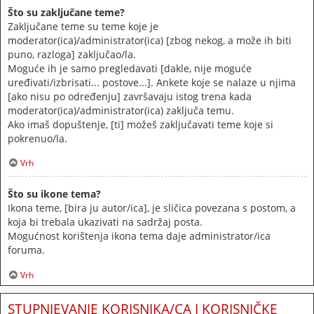
Što su zaključane teme?
Zaključane teme su teme koje je
moderator(ica)/administrator(ica) [zbog nekog, a može ih biti
puno, razloga] zaključao/la.
Moguće ih je samo pregledavati [dakle, nije moguće
uređivati/izbrisati... postove...]. Ankete koje se nalaze u njima
[ako nisu po određenju] završavaju istog trena kada
moderator(ica)/administrator(ica) zaključa temu.
Ako imaš dopuštenje, [ti] možeš zaključavati teme koje si
pokrenuo/la.
Vrh
Što su ikone tema?
Ikona teme, [bira ju autor/ica], je sličica povezana s postom, a
koja bi trebala ukazivati na sadržaj posta.
Mogućnost korištenja ikona tema daje administrator/ica
foruma.
Vrh
STUPNJEVANJE KORISNIKA/CA I KORISNIČKE