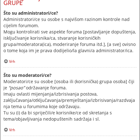
GRUPE
Što su administratori/ce?
Administratori/ce su osobe s najvišom razinom kontrole nad
cijelim forumom.
Mogu kontrolirati sve aspekte foruma [postavljanje dopuštenja,
isključivanje korisnika/ca, stvaranje korisničkih
grupa/moderatora(ica), moderiranje foruma itd.], [a sve] ovisno
o tome koja im je prava dodijelio/la glavni/a administrator/ica.
Vrh
Što su moderatori/ce?
Moderatori/ce su osobe [osoba ili (korisnička) grupa osoba] čiji
je
“posao”
održavanje foruma.
Imaju ovlasti mijenjanja/izbrisivanja postova,
zaključavanja/otključavanja/premještanja/izbrisivanja/razdvaja
nja tema u forumima koje održavaju.
Tu su (i) da bi spriječili/e korisnike/ce od skretanja s
tema/objavljivanja nedopuštenih sadržaja i sl.
Vrh