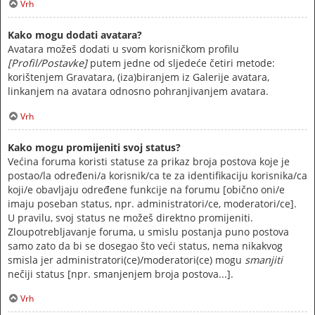
Vrh
Kako mogu dodati avatara?
Avatara možeš dodati u svom korisničkom profilu
[Profil/Postavke]
putem jedne od sljedeće četiri metode:
korištenjem Gravatara, (iza)biranjem iz Galerije avatara,
linkanjem na avatara odnosno pohranjivanjem avatara.
Vrh
Kako mogu promijeniti svoj status?
Većina foruma koristi statuse za prikaz broja postova koje je
postao/la određeni/a korisnik/ca te za identifikaciju korisnika/ca
koji/e obavljaju određene funkcije na forumu [obično oni/e
imaju poseban status, npr. administratori/ce, moderatori/ce].
U pravilu, svoj status ne možeš direktno promijeniti.
Zloupotrebljavanje foruma, u smislu postanja puno postova
samo zato da bi se dosegao što veći status, nema nikakvog
smisla jer administratori(ce)/moderatori(ce) mogu
smanjiti
nečiji status [npr. smanjenjem broja postova...].
Vrh