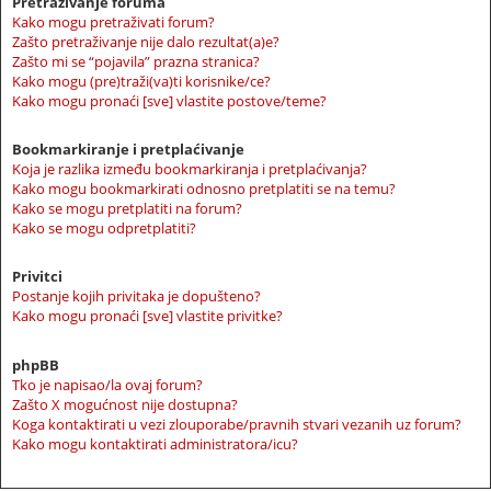
Pretraživanje foruma
Kako mogu pretraživati forum?
Zašto pretraživanje nije dalo rezultat(a)e?
Zašto mi se “pojavila” prazna stranica?
Kako mogu (pre)traži(va)ti korisnike/ce?
Kako mogu pronaći [sve] vlastite postove/teme?
Bookmarkiranje i pretplaćivanje
Koja je razlika između bookmarkiranja i pretplaćivanja?
Kako mogu bookmarkirati odnosno pretplatiti se na temu?
Kako se mogu pretplatiti na forum?
Kako se mogu odpretplatiti?
Privitci
Postanje kojih privitaka je dopušteno?
Kako mogu pronaći [sve] vlastite privitke?
phpBB
Tko je napisao/la ovaj forum?
Zašto X mogućnost nije dostupna?
Koga kontaktirati u vezi zlouporabe/pravnih stvari vezanih uz forum?
Kako mogu kontaktirati administratora/icu?