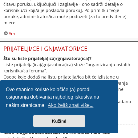
čitavu poruku, uključujući i zaglavlje - ono sadrži detalje o
korisniku/ci koji/a je poslao/la poruku]. Po primitku tvoje
poruke, administrator/ica može poduzeti [za to predviđene]
mjere.
Vrh
PRIJATELJI/CE I GNJAVATORI/CE
Što su liste prijatelja(ica)/gnjavatora(ica)?
Liste prijatelja(ica)/gnjavatora(ica) služe “organiziranju ostalih
korisnika/ca foruma”.
Osobe koje dodaš na listu prijatelja/ica bit će izlistane u
korisničkom profilu
[Profil/Postavke]
da bi bez pretraživanja
mogao/la vidjeti njihov online status te im poslati privatne
Ove stranice koriste kolačiće (a) poradi
poruke. Postovi i sl. tih osoba mogu biti posvijetljeni.
osiguranja dobivanja najboljeg iskustva na
Postovi osoba koje dodaš na listu gnjavatora/ica bit će zadano
našim stranicama.
Ako želiš znati više...
skriveni.
Vrh
Kužim!
Kako mogu dodati/izbrisati korisnika/cu na/s liste