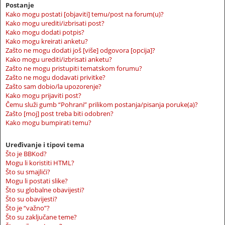
Postanje
Kako mogu postati [objaviti] temu/post na forum(u)?
Kako mogu urediti/izbrisati post?
Kako mogu dodati potpis?
Kako mogu kreirati anketu?
Zašto ne mogu dodati još [više] odgovora [opcija]?
Kako mogu urediti/izbrisati anketu?
Zašto ne mogu pristupiti tematskom forumu?
Zašto ne mogu dodavati privitke?
Zašto sam dobio/la upozorenje?
Kako mogu prijaviti post?
Čemu služi gumb “Pohrani” prilikom postanja/pisanja poruke(a)?
Zašto [moj] post treba biti odobren?
Kako mogu bumpirati temu?
Uređivanje i tipovi tema
Što je BBKod?
Mogu li koristiti HTML?
Što su smajlići?
Mogu li postati slike?
Što su globalne obavijesti?
Što su obavijesti?
Što je “važno”?
Što su zaključane teme?