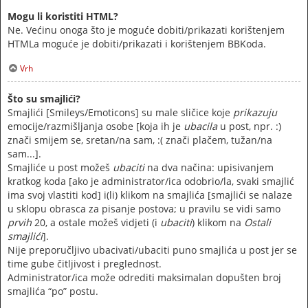
Mogu li koristiti HTML?
Ne. Većinu onoga što je moguće dobiti/prikazati korištenjem
HTMLa moguće je dobiti/prikazati i korištenjem BBKoda.
Vrh
Što su smajlići?
Smajlići [Smileys/Emoticons] su male sličice koje
prikazuju
emocije/razmišljanja osobe [koja ih je
ubacila
u post, npr. :)
znači smijem se, sretan/na sam, :( znači plačem, tužan/na
sam...].
Smajliće u post možeš
ubaciti
na dva načina: upisivanjem
kratkog koda [ako je administrator/ica odobrio/la, svaki smajlić
ima svoj vlastiti kod] i(li) klikom na smajlića [smajlići se nalaze
u sklopu obrasca za pisanje postova; u pravilu se vidi samo
prvih
20, a ostale možeš vidjeti (i
ubaciti
) klikom na
Ostali
smajlići
].
Nije preporučljivo ubacivati/ubaciti puno smajlića u post jer se
time gube čitljivost i preglednost.
Administrator/ica može odrediti maksimalan dopušten broj
smajlića “po” postu.