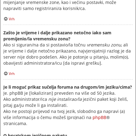
mijenjanje vremenske zone, kao i većinu postavki, može
napraviti samo registrirani/a korisnik/ca.
Vrh
Zašto je vrijeme i dalje prikazano netočno iako sam
promijenio/la vremensku zonu?
Ako si siguran/na da si postavio/la točnu
vremensku zonu
, ali
je vrijeme i dalje netočno prikazano, najvjerojatniji razlog je da
server nije dobro podešen. Ako je potonje u pitanju, molim(o),
obavijesti administratora/icu [da ispravi grešku].
Vrh
Je li moguć prikaz sučelja foruma na drugom/im jeziku/cima?
Je. phpBB je [lokaliziran] preveden na više od 50 jezika.
Ako administrator/ica
nije instalirao/la
jezični paket koji želiš,
pitaj ga/ju može li ga instalirati.
Ako ne postoji prijevod na tvoj jezik, slobodno ga napravi (a)
više informacija o čemu možeš (pro)naći na
phpBB
®
stranicama.
O hrvatskom jezičnom paketu