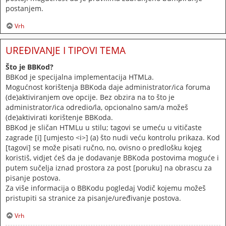
postanjem.
Vrh
UREĐIVANJE I TIPOVI TEMA
Što je BBKod?
BBKod je specijalna implementacija HTMLa.
Mogućnost korištenja BBKoda daje administrator/ica foruma
(de)aktiviranjem ove opcije. Bez obzira na to što je
administrator/ica odredio/la, opcionalno sam/a možeš
(de)aktivirati korištenje BBKoda.
BBKod je sličan HTMLu u stilu; tagovi se umeću u vitičaste
zagrade [i] [umjesto <i>] (a) što nudi veću kontrolu prikaza. Kod
[tagovi] se može pisati ručno, no, ovisno o predlošku kojeg
koristiš, vidjet ćeš da je dodavanje BBKoda postovima moguće i
putem sučelja iznad prostora za post [poruku] na obrascu za
pisanje postova.
Za više informacija o BBKodu pogledaj Vodič kojemu možeš
pristupiti sa stranice za pisanje/uređivanje postova.
Vrh