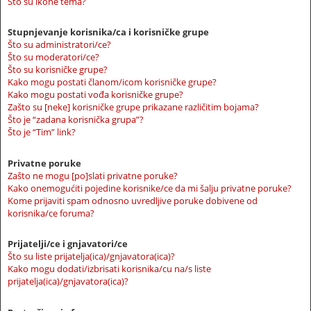
Što su ikone tema?
Stupnjevanje korisnika/ca i korisničke grupe
Što su administratori/ce?
Što su moderatori/ce?
Što su korisničke grupe?
Kako mogu postati članom/icom korisničke grupe?
Kako mogu postati vođa korisničke grupe?
Zašto su [neke] korisničke grupe prikazane različitim bojama?
Što je “zadana korisnička grupa”?
Što je “Tim” link?
Privatne poruke
Zašto ne mogu [po]slati privatne poruke?
Kako onemogućiti pojedine korisnike/ce da mi šalju privatne poruke?
Kome prijaviti spam odnosno uvredljive poruke dobivene od
korisnika/ce foruma?
Prijatelji/ce i gnjavatori/ce
Što su liste prijatelja(ica)/gnjavatora(ica)?
Kako mogu dodati/izbrisati korisnika/cu na/s liste
prijatelja(ica)/gnjavatora(ica)?