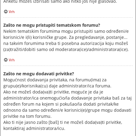
Anketu možeš izbrisati samo ako nitko još nije glasovao.
Vrh
Zašto ne mogu pristupiti tematskom forumu?
Nekim tematskim forumima mogu pristupiti samo određeni/e
korisnici/e i(li) korisničke grupe. Za pregledavanje, postanje...
na takvim forumima treba ti posebna autorizacija koju možeš
(za)tražiti/dobiti samo od moderatora(ice)/administratora(ice).
Vrh
Zašto ne mogu dodavati privitke?
Mogućnost dodavanja privitaka, na forumu(ima) za
grupu(e)/korisnika(cu) daje administrator/ica foruma.
Ako ne možeš doda(va)ti privitke, moguće je da je
administrator/ica onemogućio/la dodavanje privitaka baš za taj
određen forum na kojem si pokušao/la dodati privitak/ke
odnosno da samo određeni/e korisnici(e)/grupe mogu dodavati
privitke na tom forumu.
Ako ti nije jasno zašto [baš] ti ne možeš doda(va)ti privitke,
kontaktiraj administratora/icu.