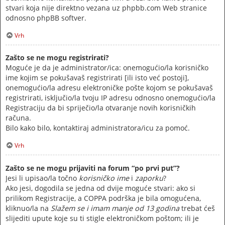
stvari koja nije direktno vezana uz phpbb.com Web stranice
odnosno phpBB softver.
Vrh
Zašto se ne mogu registrirati?
Moguće je da je administrator/ica: onemogućio/la korisničko
ime kojim se pokušavaš registrirati [ili isto već postoji],
onemogućio/la adresu elektroničke pošte kojom se pokušavaš
registrirati, isključio/la tvoju IP adresu odnosno onemogućio/la
Registraciju da bi spriječio/la otvaranje novih korisničkih
računa.
Bilo kako bilo, kontaktiraj administratora/icu za pomoć.
Vrh
Zašto se ne mogu prijaviti na forum “po prvi put”?
Jesi li upisao/la točno
korisničko ime
i
zaporku
?
Ako jesi, dogodila se jedna od dvije moguće stvari: ako si
prilikom Registracije, a COPPA podrška je bila omogućena,
kliknuo/la na
Slažem se i imam manje od 13 godina
trebat ćeš
slijediti upute koje su ti stigle elektroničkom poštom; ili je