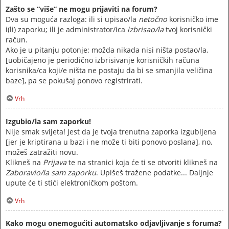
Zašto se “više” ne mogu prijaviti na forum?
Dva su moguća razloga: ili si upisao/la
netočno
korisničko ime
i(li) zaporku; ili je administrator/ica
izbrisao/la
tvoj korisnički
račun.
Ako je u pitanju potonje: možda nikada nisi ništa postao/la,
[uobičajeno je periodično izbrisivanje korisničkih računa
korisnika/ca koji/e ništa ne postaju da bi se smanjila veličina
baze], pa se pokušaj ponovo registrirati.
Vrh
Izgubio/la sam zaporku!
Nije smak svijeta! Jest da je tvoja trenutna zaporka izgubljena
[jer je kriptirana u bazi i ne može ti biti ponovo poslana], no,
možeš zatražiti novu.
Klikneš na
Prijava
te na stranici koja će ti se otvoriti klikneš na
Zaboravio/la sam zaporku
. Upišeš tražene podatke... Daljnje
upute će ti stići elektroničkom poštom.
Vrh
Kako mogu onemogućiti automatsko odjavljivanje s foruma?