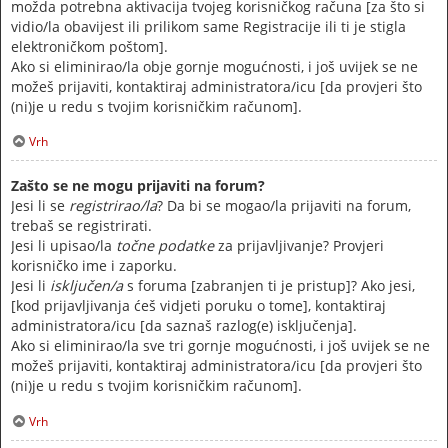
možda potrebna aktivacija tvojeg korisničkog računa [za što si
vidio/la obavijest ili prilikom same Registracije ili ti je stigla
elektroničkom poštom].
Ako si eliminirao/la obje gornje mogućnosti, i još uvijek se ne
možeš prijaviti, kontaktiraj administratora/icu [da provjeri što
(ni)je u redu s tvojim korisničkim računom].
Vrh
Zašto se ne mogu prijaviti na forum?
Jesi li se
registrirao/la
? Da bi se mogao/la prijaviti na forum,
trebaš se registrirati.
Jesi li upisao/la
točne podatke
za prijavljivanje? Provjeri
korisničko ime i zaporku.
Jesi li
isključen/a
s foruma [zabranjen ti je pristup]? Ako jesi,
[kod prijavljivanja ćeš vidjeti poruku o tome], kontaktiraj
administratora/icu [da saznaš razlog(e) isključenja].
Ako si eliminirao/la sve tri gornje mogućnosti, i još uvijek se ne
možeš prijaviti, kontaktiraj administratora/icu [da provjeri što
(ni)je u redu s tvojim korisničkim računom].
Vrh