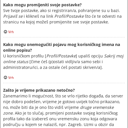
Kako mogu promijeniti svoje postavke?
Sve tvoje postavke, ako si registriran/a, pohranjene su u bazi.
Prijaviš se
i klikneš na link
Profil/Postavke
što će te odvesti na
stranicu na kojoj možeš promijenite sve svoje postavke.
Vrh
Kako mogu onemogućiti pojavu mog korisničkog imena na
online popisu?
U korisničkom profilu [
Profil/Postavke
] upališ opciju
Sakrij moj
online status
[čime ćeš (p)ostati vidljiv/a samo sebi i
administratoru/ici, a za ostale ćeš postati skriven/a].
Vrh
Zašto je vrijeme prikazano netočno?
Zanemarimo li mogućnost, što se vrlo rijetko događa, da server
nije dobro podešen, vrijeme je gotovo uvijek točno prikazano,
no, može biti da je ono što vidiš vrijeme
druge vremenske
zone
. Ako je to slučaj, promijeni postavke svojeg korisničkog
profila tako da izabereš onu vremensku zonu koja odgovara
području u kojem se nalaziš, npr. Zagreb. Uzmi u obzir da