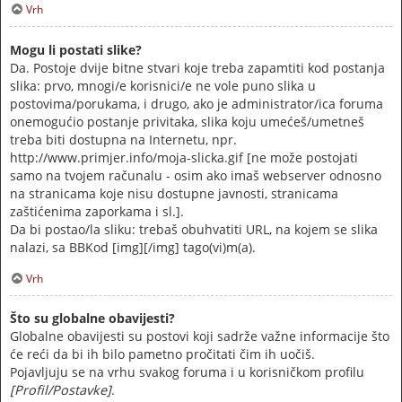
Vrh
Mogu li postati slike?
Da. Postoje dvije bitne stvari koje treba zapamtiti kod postanja
slika: prvo, mnogi/e korisnici/e ne vole puno slika u
postovima/porukama, i drugo, ako je administrator/ica foruma
onemogućio postanje privitaka, slika koju umećeš/umetneš
treba biti dostupna na Internetu, npr.
http://www.primjer.info/moja-slicka.gif [ne može postojati
samo na tvojem računalu - osim ako imaš webserver odnosno
na stranicama koje nisu dostupne javnosti, stranicama
zaštićenima zaporkama i sl.].
Da bi postao/la sliku: trebaš obuhvatiti URL, na kojem se slika
nalazi, sa BBKod [img][/img] tago(vi)m(a).
Vrh
Što su globalne obavijesti?
Globalne obavijesti su postovi koji sadrže važne informacije što
će reći da bi ih bilo pametno pročitati čim ih uočiš.
Pojavljuju se na vrhu svakog foruma i u korisničkom profilu
[Profil/Postavke]
.