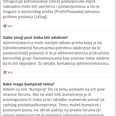
Omogućuje pohranjivanje [skice] posta/poruke, koji/a
naknadno može biti završen/a i postan/poslana, a što je
moguće iz korisničkog profila
[Profil/Postavke]
odnosno
prilikom postanja [
Učitaj
].
Vrh
Zašto [moj] post treba biti odobren?
Administrator/ica može donijeti odluku prema kojoj je na
[određenom(im)] forumu(ima) potrebno odobrenje da bi
post(ovi) bio(li) postan(i) ili te je administrator/ica pridružio/la
korisničkoj grupi članovima/icama koje postove treba odobriti
da bi bili objavljeni. Za detalje, kontaktiraj administratora/icu.
Vrh
Kako mogu bumpirati temu?
Klikom na link “Bumpiraj” što će temu postaviti na vrh prve
stranice foruma. Ako ne vidiš link, bumpiranje je ili
onemogućeno ili treba proći određen vremenski period od
zadnjeg posta(nja)/bumpiranja. Temu možeš bumpirati i
postanjem posta, no, obrati pažnju na pravila foruma jer
postoji mogućnost da je pravilima zabranjeno bumpiranje