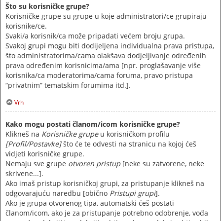
Što su korisničke grupe?
Korisničke grupe su grupe u koje administratori/ce grupiraju
korisnike/ce.
Svaki/a korisnik/ca može pripadati većem broju grupa.
Svakoj grupi mogu biti dodijeljena individualna prava pristupa,
što administratorima/cama olakšava dodjeljivanje određenih
prava određenim korisnicima/ama [npr. proglašavanje više
korisnika/ca moderatorima/cama foruma, pravo pristupa
“privatnim” tematskim forumima itd.].
Vrh
Kako mogu postati članom/icom korisničke grupe?
Klikneš na
Korisničke grupe
u korisničkom profilu
[Profil/Postavke]
što će te odvesti na stranicu na kojoj ćeš
vidjeti korisničke grupe.
Nemaju sve grupe
otvoren pristup
[neke su zatvorene, neke
skrivene...].
Ako imaš pristup korisničkoj grupi, za pristupanje klikneš na
odgovarajuću naredbu [obično
Pristupi grupi
].
Ako je grupa otvorenog tipa, automatski ćeš postati
članom/icom, ako je za pristupanje potrebno odobrenje, vođa