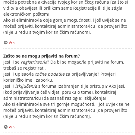
možda potrebna aktivacija tvojeg korisničkog računa [za što si
vidio/la obavijest ili prilikom same Registracije ili ti je stigla
elektroničkom poštom].
Ako si eliminirao/la obje gornje mogućnosti, i još uvijek se ne
možeš prijaviti, kontaktiraj administratora/icu [da provjeri što
(ni)je u redu s tvojim korisničkim računom].
Vrh
Zašto se ne mogu prijaviti na forum?
Jesi li se
registrirao/la
? Da bi se mogao/la prijaviti na forum,
trebaš se registrirati.
Jesi li upisao/la
točne podatke
za prijavljivanje? Provjeri
korisničko ime i zaporku.
Jesi li
isključen/a
s foruma [zabranjen ti je pristup]? Ako jesi,
[kod prijavljivanja ćeš vidjeti poruku o tome], kontaktiraj
administratora/icu [da saznaš razlog(e) isključenja].
Ako si eliminirao/la sve tri gornje mogućnosti, i još uvijek se ne
možeš prijaviti, kontaktiraj administratora/icu [da provjeri što
(ni)je u redu s tvojim korisničkim računom].
Vrh