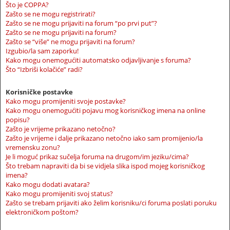
Što je COPPA?
Zašto se ne mogu registrirati?
Zašto se ne mogu prijaviti na forum “po prvi put”?
Zašto se ne mogu prijaviti na forum?
Zašto se “više” ne mogu prijaviti na forum?
Izgubio/la sam zaporku!
Kako mogu onemogućiti automatsko odjavljivanje s foruma?
Što “Izbriši kolačiće” radi?
Korisničke postavke
Kako mogu promijeniti svoje postavke?
Kako mogu onemogućiti pojavu mog korisničkog imena na online
popisu?
Zašto je vrijeme prikazano netočno?
Zašto je vrijeme i dalje prikazano netočno iako sam promijenio/la
vremensku zonu?
Je li moguć prikaz sučelja foruma na drugom/im jeziku/cima?
Što trebam napraviti da bi se vidjela slika ispod mojeg korisničkog
imena?
Kako mogu dodati avatara?
Kako mogu promijeniti svoj status?
Zašto se trebam prijaviti ako želim korisniku/ci foruma poslati poruku
elektroničkom poštom?