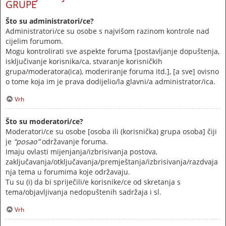
GRUPE
Što su administratori/ce?
Administratori/ce su osobe s najvišom razinom kontrole nad
cijelim forumom.
Mogu kontrolirati sve aspekte foruma [postavljanje dopuštenja,
isključivanje korisnika/ca, stvaranje korisničkih
grupa/moderatora(ica), moderiranje foruma itd.], [a sve] ovisno
o tome koja im je prava dodijelio/la glavni/a administrator/ica.
Vrh
Što su moderatori/ce?
Moderatori/ce su osobe [osoba ili (korisnička) grupa osoba] čiji
je
“posao”
održavanje foruma.
Imaju ovlasti mijenjanja/izbrisivanja postova,
zaključavanja/otključavanja/premještanja/izbrisivanja/razdvaja
nja tema u forumima koje održavaju.
Tu su (i) da bi spriječili/e korisnike/ce od skretanja s
tema/objavljivanja nedopuštenih sadržaja i sl.
Vrh