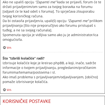
Ako ne upališ opciju
“Zapamti me”
kada se prijaviš, forum će te
držati prijavljenim/om samo za tvojeg boravka na forumu
[odjavit će te kad odeš s foruma]. To sprječava zlouporabu
tvojeg korisničkog računa.
Da bi ostao/la prijavljen/a, upali(š) opciju
“Zapamti me”
prilikom
prijavljivanja [što nije preporučljivo ako forumu pristupaš s
tuđeg, a ne sa svojeg računala].
Spomenuta opcija je vidljiva samo ako ju je administrator/ica
omogućio/la.
Vrh
Što “Izbriši kolačiće” radi?
Izbrisuje kolačiće koje je kreirao phpBB, a koji, inače, sadrže
informacije o tvojem prijavljivanju, pregledanim/pročitanim
forumima/temama/postovima i sl.
Ako imaš problema s prijavljivanjem/odjavljivanjem, [obično]
pomaže izbrisivanje kolačića.
Vrh
KORISNIČKE POSTAVKE