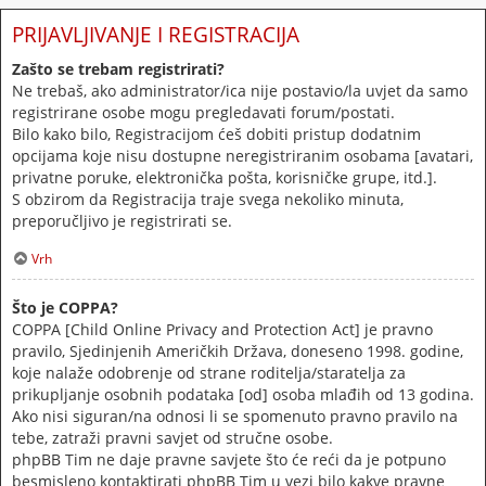
PRIJAVLJIVANJE I REGISTRACIJA
Zašto se trebam registrirati?
Ne trebaš, ako administrator/ica nije postavio/la uvjet da samo
registrirane osobe mogu pregledavati forum/postati.
Bilo kako bilo, Registracijom ćeš dobiti pristup dodatnim
opcijama koje nisu dostupne neregistriranim osobama [avatari,
privatne poruke, elektronička pošta, korisničke grupe, itd.].
S obzirom da Registracija traje svega nekoliko minuta,
preporučljivo je registrirati se.
Vrh
Što je COPPA?
COPPA [Child Online Privacy and Protection Act] je pravno
pravilo, Sjedinjenih Američkih Država, doneseno 1998. godine,
koje nalaže odobrenje od strane roditelja/staratelja za
prikupljanje osobnih podataka [od] osoba mlađih od 13 godina.
Ako nisi siguran/na odnosi li se spomenuto pravno pravilo na
tebe, zatraži pravni savjet od stručne osobe.
phpBB Tim ne daje pravne savjete što će reći da je potpuno
besmisleno kontaktirati phpBB Tim u vezi bilo kakve pravne