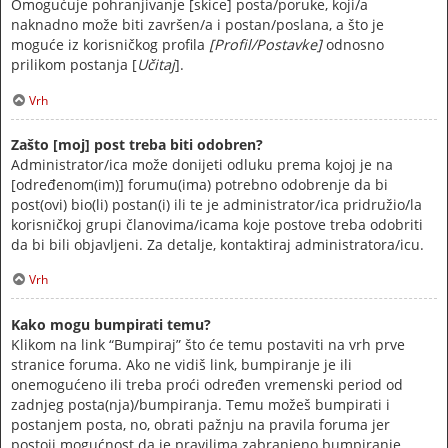
Omogućuje pohranjivanje [skice] posta/poruke, koji/a
naknadno može biti završen/a i postan/poslana, a što je
moguće iz korisničkog profila
[Profil/Postavke]
odnosno
prilikom postanja [
Učitaj
].
Vrh
Zašto [moj] post treba biti odobren?
Administrator/ica može donijeti odluku prema kojoj je na
[određenom(im)] forumu(ima) potrebno odobrenje da bi
post(ovi) bio(li) postan(i) ili te je administrator/ica pridružio/la
korisničkoj grupi članovima/icama koje postove treba odobriti
da bi bili objavljeni. Za detalje, kontaktiraj administratora/icu.
Vrh
Kako mogu bumpirati temu?
Klikom na link “Bumpiraj” što će temu postaviti na vrh prve
stranice foruma. Ako ne vidiš link, bumpiranje je ili
onemogućeno ili treba proći određen vremenski period od
zadnjeg posta(nja)/bumpiranja. Temu možeš bumpirati i
postanjem posta, no, obrati pažnju na pravila foruma jer
postoji mogućnost da je pravilima zabranjeno bumpiranje