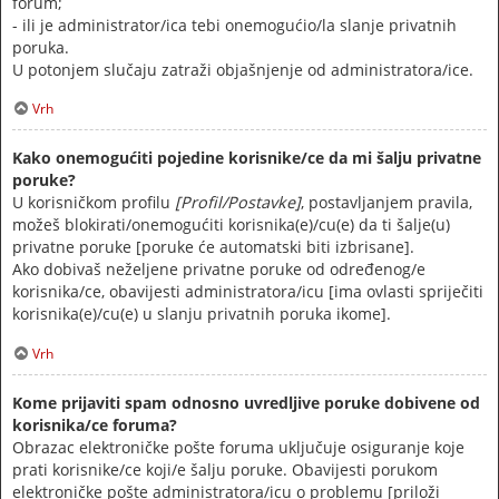
forum;
- ili je administrator/ica tebi onemogućio/la slanje privatnih
poruka.
U potonjem slučaju zatraži objašnjenje od administratora/ice.
Vrh
Kako onemogućiti pojedine korisnike/ce da mi šalju privatne
poruke?
U korisničkom profilu
[Profil/Postavke]
, postavljanjem pravila,
možeš blokirati/onemogućiti korisnika(e)/cu(e) da ti šalje(u)
privatne poruke [poruke će automatski biti izbrisane].
Ako dobivaš neželjene privatne poruke od određenog/e
korisnika/ce, obavijesti administratora/icu [ima ovlasti spriječiti
korisnika(e)/cu(e) u slanju privatnih poruka ikome].
Vrh
Kome prijaviti spam odnosno uvredljive poruke dobivene od
korisnika/ce foruma?
Obrazac elektroničke pošte foruma uključuje osiguranje koje
prati korisnike/ce koji/e šalju poruke. Obavijesti porukom
elektroničke pošte administratora/icu o problemu [priloži