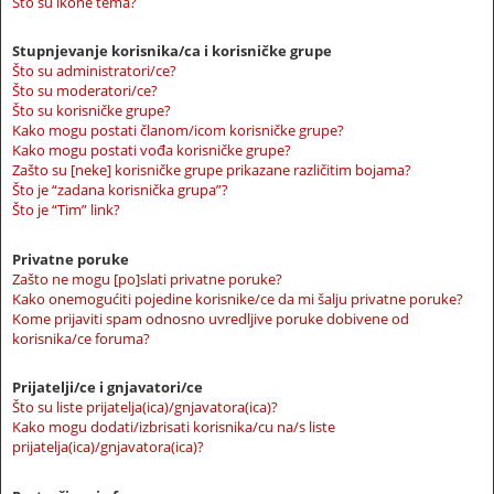
Što su ikone tema?
Stupnjevanje korisnika/ca i korisničke grupe
Što su administratori/ce?
Što su moderatori/ce?
Što su korisničke grupe?
Kako mogu postati članom/icom korisničke grupe?
Kako mogu postati vođa korisničke grupe?
Zašto su [neke] korisničke grupe prikazane različitim bojama?
Što je “zadana korisnička grupa”?
Što je “Tim” link?
Privatne poruke
Zašto ne mogu [po]slati privatne poruke?
Kako onemogućiti pojedine korisnike/ce da mi šalju privatne poruke?
Kome prijaviti spam odnosno uvredljive poruke dobivene od
korisnika/ce foruma?
Prijatelji/ce i gnjavatori/ce
Što su liste prijatelja(ica)/gnjavatora(ica)?
Kako mogu dodati/izbrisati korisnika/cu na/s liste
prijatelja(ica)/gnjavatora(ica)?