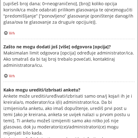
[upišeš broj dana; 0=neograničeno], [broj] koliko opcija
korisnik/ca može odabrati prilikom glasovanja te o(ne)mogućiti
“predomišljanje” [“ponovljeno” glasovanje (poništenje danog/ih
glasa/ova te glasovanje za drugu/e opciju/e)].
Vrh
Zašto ne mogu dodati još [više] odgovora [opcija]?
Maksimalan limit odgovora [opcija] određuje administrator/ica.
Ako smatraš da bi taj broj trebalo povećati, kontaktiraj
administratora/icu.
Vrh
Kako mogu urediti/izbrisati anketu?
Ankete može urediti/uređivati/izbrisati samo ona/j koja/i ih je i
kreirala/o, moderator/ica i(li) administrator/ica. Da bi
izmijenio/la anketu, ako imaš dopuštenje, urediš prvi post u
temi [ako je kreirana, anketa se uvijek nalazi u prvom postu u
temi]. Ti anketu možeš izmijeniti samo ako nitko još nije
glasovao, dok ju moderatori(ce)/administratori(ce) mogu
mijenjati bilo kada.