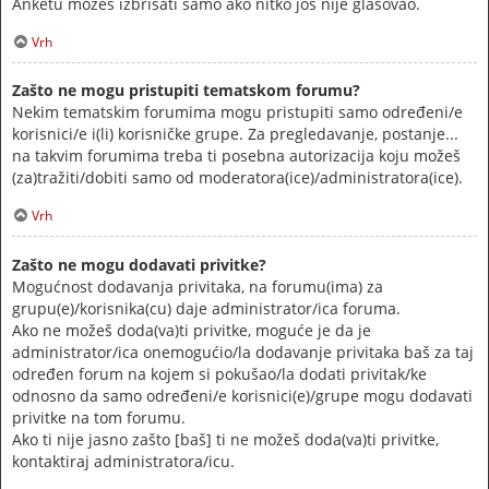
Anketu možeš izbrisati samo ako nitko još nije glasovao.
Vrh
Zašto ne mogu pristupiti tematskom forumu?
Nekim tematskim forumima mogu pristupiti samo određeni/e
korisnici/e i(li) korisničke grupe. Za pregledavanje, postanje...
na takvim forumima treba ti posebna autorizacija koju možeš
(za)tražiti/dobiti samo od moderatora(ice)/administratora(ice).
Vrh
Zašto ne mogu dodavati privitke?
Mogućnost dodavanja privitaka, na forumu(ima) za
grupu(e)/korisnika(cu) daje administrator/ica foruma.
Ako ne možeš doda(va)ti privitke, moguće je da je
administrator/ica onemogućio/la dodavanje privitaka baš za taj
određen forum na kojem si pokušao/la dodati privitak/ke
odnosno da samo određeni/e korisnici(e)/grupe mogu dodavati
privitke na tom forumu.
Ako ti nije jasno zašto [baš] ti ne možeš doda(va)ti privitke,
kontaktiraj administratora/icu.