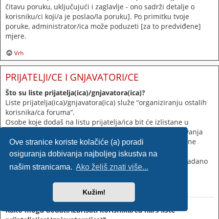
čitavu poruku, uključujući i zaglavlje - ono sadrži detalje o
korisniku/ci koji/a je poslao/la poruku]. Po primitku tvoje
poruke, administrator/ica može poduzeti [za to predviđene]
mjere.
Vrh
PRIJATELJI/CE I GNJAVATORI/CE
Što su liste prijatelja(ica)/gnjavatora(ica)?
Liste prijatelja(ica)/gnjavatora(ica) služe “organiziranju ostalih
korisnika/ca foruma”.
Osobe koje dodaš na listu prijatelja/ica bit će izlistane u
korisničkom profilu
[Profil/Postavke]
da bi bez pretraživanja
mogao/la vidjeti njihov online status te im poslati privatne
Ove stranice koriste kolačiće (a) poradi
poruke. Postovi i sl. tih osoba mogu biti posvijetljeni.
osiguranja dobivanja najboljeg iskustva na
Postovi osoba koje dodaš na listu gnjavatora/ica bit će zadano
našim stranicama.
Ako želiš znati više...
skriveni.
Vrh
Kužim!
Kako mogu dodati/izbrisati korisnika/cu na/s liste