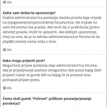
Vrh
Zašto sam dobio/la upozorenje?
Svaki/a administrator/ica postavlja vlastita pravila koja vrijede
na [njegovom(im)/njezinom(im)] forumu/ima. Ne vrijede na
svim forumima ista pravila. Ako misli da si prekršio/la [jedno
od/više] pravila, može te upozoriti. Ako dobiješ upozorenje,
imaj na umu da je to odluka administratora/ice foruma te da
phpBB Limited nema ništa s time.
Vrh
Kako mogu prijaviti post?
Mogućnost prijave post(ov)a daje administrator/ica foruma.
Ako je prijavljivanje postova omogućeno, kod posta kojeg želiš
prijaviti nalazi se gumb klik na kojeg će te provesti kroz
postupak prijave posta.
Vrh
Čemu služi gumb “Pohrani” prilikom postanja/pisanja
poruke(a)?