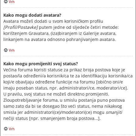
Vrh
Kako mogu dodati avatara?
Avatara možeš dodati u svom korisničkom profilu
[Profil/Postavke]
putem jedne od sljedeće četiri metode:
korištenjem Gravatara, (iza)biranjem iz Galerije avatara,
linkanjem na avatara odnosno pohranjivanjem avatara.
Vrh
Kako mogu promijeniti svoj status?
Većina foruma koristi statuse za prikaz broja postova koje je
postao/la određeni/a korisnik/ca te za identifikaciju korisnika/ca
koji/e obavljaju određene funkcije na forumu [obično oni/e
imaju poseban status, npr. administratori/ce, moderatori/ce].
U pravilu, svoj status ne možeš direktno promijeniti.
Zloupotrebljavanje foruma, u smislu postanja puno postova
samo zato da bi se dosegao što veći status, nema nikakvog
smisla jer administratori(ce)/moderatori(ce) mogu
smanjiti
nečiji status [npr. smanjenjem broja postova...].
Vrh