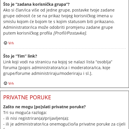
Što je “zadana korisnička grupa”?
Ako si član/ica više od jedne grupe, postavke tvoje zadane
grupe odnosit će se na prikaz tvojeg korisničkog imena u
smislu kojom će bojom te s kojim statusom biti prikazano.
Administrator/ica može odobriti promjenu zadane grupe
putem korisničkog profila
[Profil/Postavke]
.
Vrh
Što je “Tim” link?
Link koji vodi na stranicu na kojoj se nalazi lista “osoblja”
foruma [popis administratora/ica i moderatora/ica, koje
grupe/forume administriraju/moderiraju i sl.].
Vrh
PRIVATNE PORUKE
Zašto ne mogu [po]slati privatne poruke?
Tri su moguća razloga:
- ili nisi registriran(a)/prijavljen(a);
- ili je administrator/ica onemogućio/la privatne poruke za cijeli