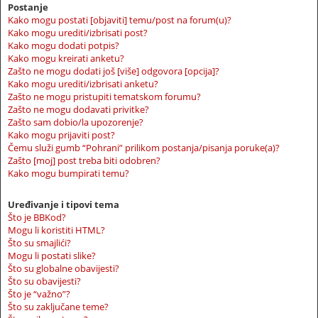
Postanje
Kako mogu postati [objaviti] temu/post na forum(u)?
Kako mogu urediti/izbrisati post?
Kako mogu dodati potpis?
Kako mogu kreirati anketu?
Zašto ne mogu dodati još [više] odgovora [opcija]?
Kako mogu urediti/izbrisati anketu?
Zašto ne mogu pristupiti tematskom forumu?
Zašto ne mogu dodavati privitke?
Zašto sam dobio/la upozorenje?
Kako mogu prijaviti post?
Čemu služi gumb “Pohrani” prilikom postanja/pisanja poruke(a)?
Zašto [moj] post treba biti odobren?
Kako mogu bumpirati temu?
Uređivanje i tipovi tema
Što je BBKod?
Mogu li koristiti HTML?
Što su smajlići?
Mogu li postati slike?
Što su globalne obavijesti?
Što su obavijesti?
Što je “važno”?
Što su zaključane teme?