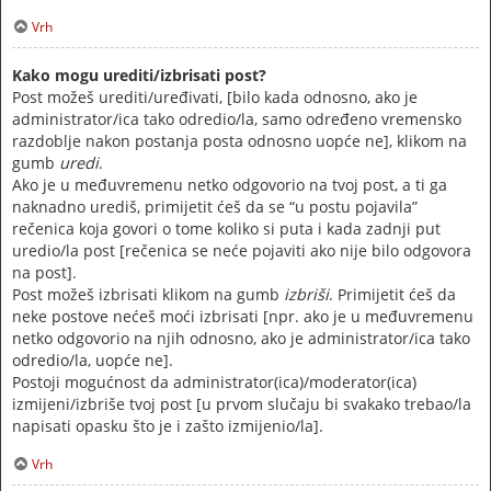
Vrh
Kako mogu urediti/izbrisati post?
Post možeš urediti/uređivati, [bilo kada odnosno, ako je
administrator/ica tako odredio/la, samo određeno vremensko
razdoblje nakon postanja posta odnosno uopće ne], klikom na
gumb
uredi
.
Ako je u međuvremenu netko odgovorio na tvoj post, a ti ga
naknadno urediš, primijetit ćeš da se “u postu pojavila”
rečenica koja govori o tome koliko si puta i kada zadnji put
uredio/la post [rečenica se neće pojaviti ako nije bilo odgovora
na post].
Post možeš izbrisati klikom na gumb
izbriši
. Primijetit ćeš da
neke postove nećeš moći izbrisati [npr. ako je u međuvremenu
netko odgovorio na njih odnosno, ako je administrator/ica tako
odredio/la, uopće ne].
Postoji mogućnost da administrator(ica)/moderator(ica)
izmijeni/izbriše tvoj post [u prvom slučaju bi svakako trebao/la
napisati opasku što je i zašto izmijenio/la].
Vrh