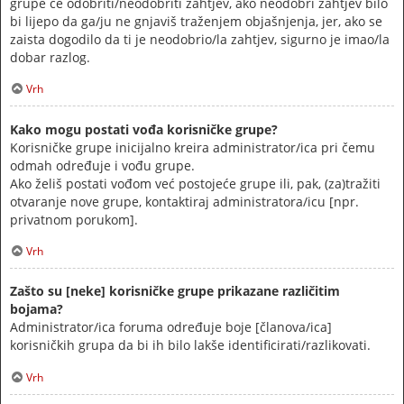
grupe će odobriti/neodobriti zahtjev, ako neodobri zahtjev bilo
bi lijepo da ga/ju ne gnjaviš traženjem objašnjenja, jer, ako se
zaista dogodilo da ti je neodobrio/la zahtjev, sigurno je imao/la
dobar razlog.
Vrh
Kako mogu postati vođa korisničke grupe?
Korisničke grupe inicijalno kreira administrator/ica pri čemu
odmah određuje i vođu grupe.
Ako želiš postati vođom već postojeće grupe ili, pak, (za)tražiti
otvaranje nove grupe, kontaktiraj administratora/icu [npr.
privatnom porukom].
Vrh
Zašto su [neke] korisničke grupe prikazane različitim
bojama?
Administrator/ica foruma određuje boje [članova/ica]
korisničkih grupa da bi ih bilo lakše identificirati/razlikovati.
Vrh