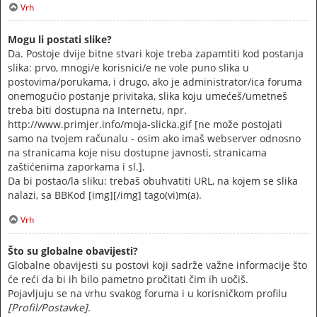
Vrh
Mogu li postati slike?
Da. Postoje dvije bitne stvari koje treba zapamtiti kod postanja
slika: prvo, mnogi/e korisnici/e ne vole puno slika u
postovima/porukama, i drugo, ako je administrator/ica foruma
onemogućio postanje privitaka, slika koju umećeš/umetneš
treba biti dostupna na Internetu, npr.
http://www.primjer.info/moja-slicka.gif [ne može postojati
samo na tvojem računalu - osim ako imaš webserver odnosno
na stranicama koje nisu dostupne javnosti, stranicama
zaštićenima zaporkama i sl.].
Da bi postao/la sliku: trebaš obuhvatiti URL, na kojem se slika
nalazi, sa BBKod [img][/img] tago(vi)m(a).
Vrh
Što su globalne obavijesti?
Globalne obavijesti su postovi koji sadrže važne informacije što
će reći da bi ih bilo pametno pročitati čim ih uočiš.
Pojavljuju se na vrhu svakog foruma i u korisničkom profilu
[Profil/Postavke]
.