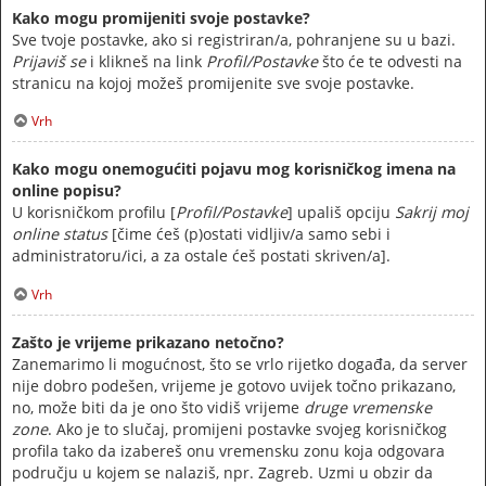
Kako mogu promijeniti svoje postavke?
Sve tvoje postavke, ako si registriran/a, pohranjene su u bazi.
Prijaviš se
i klikneš na link
Profil/Postavke
što će te odvesti na
stranicu na kojoj možeš promijenite sve svoje postavke.
Vrh
Kako mogu onemogućiti pojavu mog korisničkog imena na
online popisu?
U korisničkom profilu [
Profil/Postavke
] upališ opciju
Sakrij moj
online status
[čime ćeš (p)ostati vidljiv/a samo sebi i
administratoru/ici, a za ostale ćeš postati skriven/a].
Vrh
Zašto je vrijeme prikazano netočno?
Zanemarimo li mogućnost, što se vrlo rijetko događa, da server
nije dobro podešen, vrijeme je gotovo uvijek točno prikazano,
no, može biti da je ono što vidiš vrijeme
druge vremenske
zone
. Ako je to slučaj, promijeni postavke svojeg korisničkog
profila tako da izabereš onu vremensku zonu koja odgovara
području u kojem se nalaziš, npr. Zagreb. Uzmi u obzir da