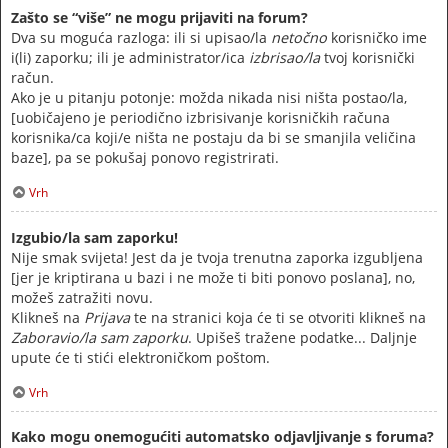
Zašto se “više” ne mogu prijaviti na forum?
Dva su moguća razloga: ili si upisao/la
netočno
korisničko ime
i(li) zaporku; ili je administrator/ica
izbrisao/la
tvoj korisnički
račun.
Ako je u pitanju potonje: možda nikada nisi ništa postao/la,
[uobičajeno je periodično izbrisivanje korisničkih računa
korisnika/ca koji/e ništa ne postaju da bi se smanjila veličina
baze], pa se pokušaj ponovo registrirati.
Vrh
Izgubio/la sam zaporku!
Nije smak svijeta! Jest da je tvoja trenutna zaporka izgubljena
[jer je kriptirana u bazi i ne može ti biti ponovo poslana], no,
možeš zatražiti novu.
Klikneš na
Prijava
te na stranici koja će ti se otvoriti klikneš na
Zaboravio/la sam zaporku
. Upišeš tražene podatke... Daljnje
upute će ti stići elektroničkom poštom.
Vrh
Kako mogu onemogućiti automatsko odjavljivanje s foruma?