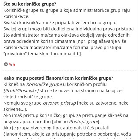
Što su korisničke grupe?
Korisničke grupe su grupe u koje administratori/ce grupiraju
korisnike/ce.
Svaki/a korisnik/ca može pripadati većem broju grupa.
Svakoj grupi mogu biti dodijeljena individualna prava pristupa,
što administratorima/cama olakšava dodjeljivanje određenih
prava određenim korisnicima/ama [npr. proglašavanje više
korisnika/ca moderatorima/cama foruma, pravo pristupa
“privatnim” tematskim forumima itd.].
Vrh
Kako mogu postati članom/icom korisničke grupe?
Klikneš na
Korisničke grupe
u korisničkom profilu
[Profil/Postavke]
što će te odvesti na stranicu na kojoj ćeš
vidjeti korisničke grupe.
Nemaju sve grupe
otvoren pristup
[neke su zatvorene, neke
skrivene...].
Ako imaš pristup korisničkoj grupi, za pristupanje klikneš na
odgovarajuću naredbu [obično
Pristupi grupi
].
Ako je grupa otvorenog tipa, automatski ćeš postati
članom/icom, ako je za pristupanje potrebno odobrenje, vođa