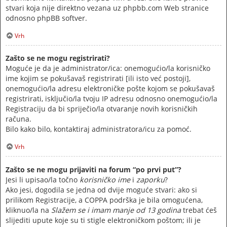
stvari koja nije direktno vezana uz phpbb.com Web stranice
odnosno phpBB softver.
Vrh
Zašto se ne mogu registrirati?
Moguće je da je administrator/ica: onemogućio/la korisničko
ime kojim se pokušavaš registrirati [ili isto već postoji],
onemogućio/la adresu elektroničke pošte kojom se pokušavaš
registrirati, isključio/la tvoju IP adresu odnosno onemogućio/la
Registraciju da bi spriječio/la otvaranje novih korisničkih
računa.
Bilo kako bilo, kontaktiraj administratora/icu za pomoć.
Vrh
Zašto se ne mogu prijaviti na forum “po prvi put”?
Jesi li upisao/la točno
korisničko ime
i
zaporku
?
Ako jesi, dogodila se jedna od dvije moguće stvari: ako si
prilikom Registracije, a COPPA podrška je bila omogućena,
kliknuo/la na
Slažem se i imam manje od 13 godina
trebat ćeš
slijediti upute koje su ti stigle elektroničkom poštom; ili je