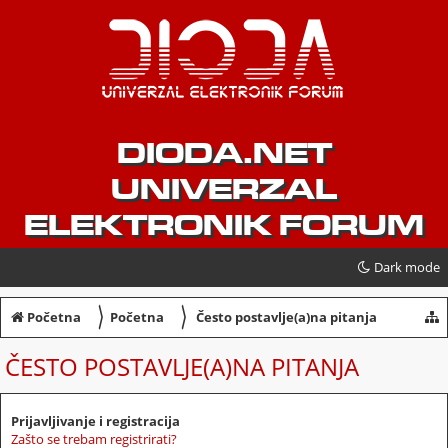
DIODA.NET
UNIVERZAL
ELEKTRONIK FORUM
Dark mode
〉
〉
Početna
Početna
Često postavlje(a)na pitanja
ČESTO POSTAVLJE(A)NA PITANJA
Prijavljivanje i registracija
Zašto se trebam registrirati?