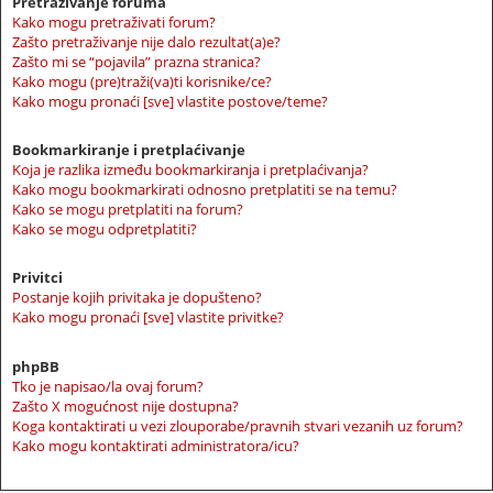
Pretraživanje foruma
Kako mogu pretraživati forum?
Zašto pretraživanje nije dalo rezultat(a)e?
Zašto mi se “pojavila” prazna stranica?
Kako mogu (pre)traži(va)ti korisnike/ce?
Kako mogu pronaći [sve] vlastite postove/teme?
Bookmarkiranje i pretplaćivanje
Koja je razlika između bookmarkiranja i pretplaćivanja?
Kako mogu bookmarkirati odnosno pretplatiti se na temu?
Kako se mogu pretplatiti na forum?
Kako se mogu odpretplatiti?
Privitci
Postanje kojih privitaka je dopušteno?
Kako mogu pronaći [sve] vlastite privitke?
phpBB
Tko je napisao/la ovaj forum?
Zašto X mogućnost nije dostupna?
Koga kontaktirati u vezi zlouporabe/pravnih stvari vezanih uz forum?
Kako mogu kontaktirati administratora/icu?