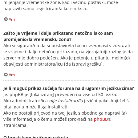
mijenjanje vremenske zone, kao i većinu postavki, može
napraviti samo registrirani/a korisnik/ca.
Vrh
Zašto je vrijeme i dalje prikazano netočno iako sam
promijenio/la vremensku zonu?
Ako si siguran/na da si postavio/la točnu
vremensku zonu
, ali
je vrijeme i dalje netočno prikazano, najvjerojatniji razlog je da
server nije dobro podešen. Ako je potonje u pitanju, molim(o),
obavijesti administratora/icu [da ispravi grešku].
Vrh
Je li moguć prikaz sučelja foruma na drugom/im jeziku/cima?
Je. phpBB je [lokaliziran] preveden na više od 50 jezika.
Ako administrator/ica
nije instalirao/la
jezični paket koji želiš,
pitaj ga/ju može li ga instalirati.
Ako ne postoji prijevod na tvoj jezik, slobodno ga napravi (a)
više informacija o čemu možeš (pro)naći na
phpBB
®
stranicama.
O hrvatskom jezičnom paketu