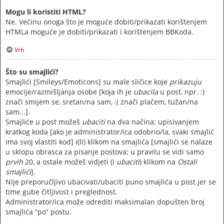
Mogu li koristiti HTML?
Ne. Većinu onoga što je moguće dobiti/prikazati korištenjem
HTMLa moguće je dobiti/prikazati i korištenjem BBKoda.
Vrh
Što su smajlići?
Smajlići [Smileys/Emoticons] su male sličice koje
prikazuju
emocije/razmišljanja osobe [koja ih je
ubacila
u post, npr. :)
znači smijem se, sretan/na sam, :( znači plačem, tužan/na
sam...].
Smajliće u post možeš
ubaciti
na dva načina: upisivanjem
kratkog koda [ako je administrator/ica odobrio/la, svaki smajlić
ima svoj vlastiti kod] i(li) klikom na smajlića [smajlići se nalaze
u sklopu obrasca za pisanje postova; u pravilu se vidi samo
prvih
20, a ostale možeš vidjeti (i
ubaciti
) klikom na
Ostali
smajlići
].
Nije preporučljivo ubacivati/ubaciti puno smajlića u post jer se
time gube čitljivost i preglednost.
Administrator/ica može odrediti maksimalan dopušten broj
smajlića “po” postu.