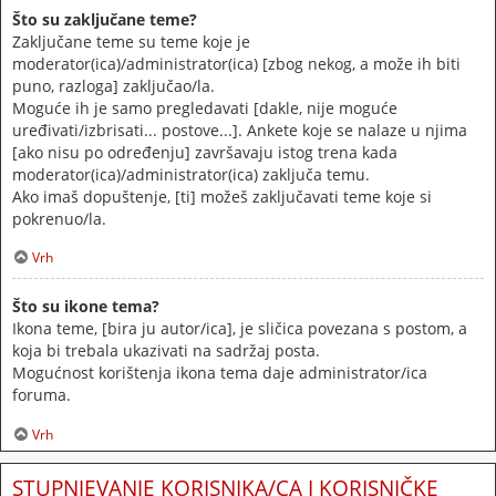
Što su zaključane teme?
Zaključane teme su teme koje je
moderator(ica)/administrator(ica) [zbog nekog, a može ih biti
puno, razloga] zaključao/la.
Moguće ih je samo pregledavati [dakle, nije moguće
uređivati/izbrisati... postove...]. Ankete koje se nalaze u njima
[ako nisu po određenju] završavaju istog trena kada
moderator(ica)/administrator(ica) zaključa temu.
Ako imaš dopuštenje, [ti] možeš zaključavati teme koje si
pokrenuo/la.
Vrh
Što su ikone tema?
Ikona teme, [bira ju autor/ica], je sličica povezana s postom, a
koja bi trebala ukazivati na sadržaj posta.
Mogućnost korištenja ikona tema daje administrator/ica
foruma.
Vrh
STUPNJEVANJE KORISNIKA/CA I KORISNIČKE