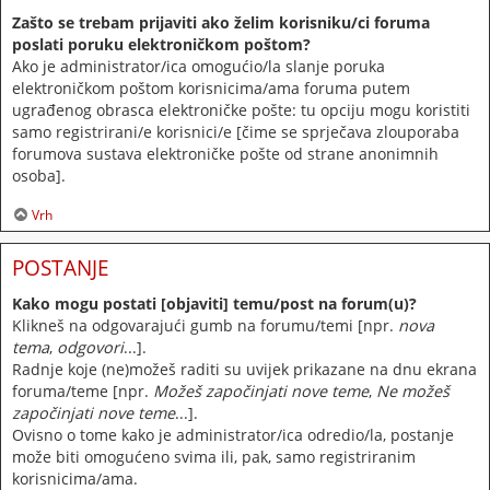
Zašto se trebam prijaviti ako želim korisniku/ci foruma
poslati poruku elektroničkom poštom?
Ako je administrator/ica omogućio/la slanje poruka
elektroničkom poštom korisnicima/ama foruma putem
ugrađenog obrasca elektroničke pošte: tu opciju mogu koristiti
samo registrirani/e korisnici/e [čime se sprječava zlouporaba
forumova sustava elektroničke pošte od strane anonimnih
osoba].
Vrh
POSTANJE
Kako mogu postati [objaviti] temu/post na forum(u)?
Klikneš na odgovarajući gumb na forumu/temi [npr.
nova
tema
,
odgovori
...].
Radnje koje (ne)možeš raditi su uvijek prikazane na dnu ekrana
foruma/teme [npr.
Možeš započinjati nove teme
,
Ne možeš
započinjati nove teme
...].
Ovisno o tome kako je administrator/ica odredio/la, postanje
može biti omogućeno svima ili, pak, samo registriranim
korisnicima/ama.