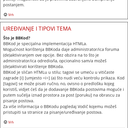
postanjem.
Vrh
UREĐIVANJE I TIPOVI TEMA
Što je BBKod?
BBKod je specijalna implementacija HTMLa.
Mogućnost korištenja BBKoda daje administrator/ica foruma
(de)aktiviranjem ove opcije. Bez obzira na to što je
administrator/ica odredio/la, opcionalno sam/a možeš
(de)aktivirati korištenje BBKoda.
BBKod je sličan HTMLu u stilu; tagovi se umeću u vitičaste
zagrade [i] [umjesto <i>] (a) što nudi veću kontrolu prikaza. Kod
[tagovi] se može pisati ručno, no, ovisno o predlošku kojeg
koristiš, vidjet ćeš da je dodavanje BBKoda postovima moguće i
putem sučelja iznad prostora za post [poruku] na obrascu za
pisanje postova.
Za više informacija o BBKodu pogledaj Vodič kojemu možeš
pristupiti sa stranice za pisanje/uređivanje postova.
Vrh