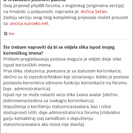
Ovaj prijevod phpBB foruma, s engleskog [originalna verzija]
na hrvatski, u potpunosti, napravila je:
Ančica Sečan
.
Zadnju verziju ovog mog kompletnog prijevoda možeš preuzeti
sa:
ancica.sunceko.net
.
Vrh
Što trebam napraviti da bi se vidjela slika ispod mojeg
korisničkog imena?
Prilikom pregledavanja postova moguće je vidjeti dvije slike
ispod korisničkih imena.
Prva slika, statusnica, povezana je sa statusom korisnika/ce;
obično su to zvjezdice/blokovi koji označavaju: koliko je postova
postao/la korisnik/ca odnosno funkciju korisnika/ce na forumu
[npr. administrator/ica].
Ispod nje se može nalaziti veća slika zvana avatar [obično
jedinstvena/osobna za svakog/u korisnika/cu].
Dopuštenja o korištenju statusnica/avatara, kao i izbor
dostupnosti istih, daje administrator/ica foruma [slobodno
ga/ju kontaktiraj (sa) zamolbom o dopuštenju
statusnica/avatara ako isto/a nije dao/la].