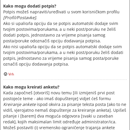
Kako mogu dodati potpis?
Potpis možeš napraviti/uređivati u svom korisničkom profilu
[Profil/Postavke]
.
Ako si upalio/la opciju da se potpis automatski dodaje svim
tvojim postovima/porukama, a u neki post/poruku ne želiš
dodati potpis, jednostavno za vrijeme pisanja samog
posta/poruke odoznačiš opciju dodavanja potpisa.
Ako nisi upalio/la opciju da se potpis automatski dodaje svim
tvojim postovima/porukama, a u neki post/poruku želiš dodati
potpis, jednostavno za vrijeme pisanja samog posta/poruke
označiš opciju dodavanja potpisa.
Vrh
Kako mogu kreirati anketu?
Kada započneš [otvoriš] novu temu [ili izmijeniš prvi post
postojeće teme - ako imaš dopuštenje] vidjet ćeš formu
Kreiranje ankete
ispod okvira za pisanje teksta posta [ako to ne
vidiš, vjerojatno nemaš dopuštenje za kreiranje anketa]. Upišeš
pitanje i [barem] dva moguća odgovora [svaki u zaseban
redak], kojih maksimalan limit određuje administrator/ica.
Možeš postaviti (i) vremensko ograničenje trajanja ankete