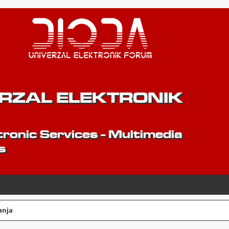
ERZAL ELEKTRONIK
ronic Services - Multimedia
s
anja