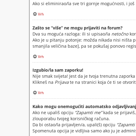
Ako si eliminirao/la sve tri gornje mogućnosti, i još
Vrh
Zašto se “više” ne mogu prijaviti na forum?
Dva su moguća razloga: ili si upisao/la
netočno
kor
Ako je u pitanju potonje: možda nikada nisi ništa po
smanjila veličina baze], pa se pokušaj ponovo regist
Vrh
Izgubio/la sam zaporku!
Nije smak svijeta! Jest da je tvoja trenutna zaporka
Klikneš na
Prijava
te na stranici koja će ti se otvori
Vrh
Kako mogu onemogućiti automatsko odjavljivanj
Ako ne upališ opciju
“Zapamti me”
kada se prijaviš
zlouporabu tvojeg korisničkog računa.
Da bi ostao/la prijavljen/a, upali(š) opciju
“Zapamti
Spomenuta opcija je vidljiva samo ako ju je admini