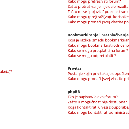
Kako mogu pretraživati forum?
Zašto pretraživanje nije dalo rezulta
Zašto mi se “pojavila” prazna strani
Kako mogu (pre)traži(va)ti korisnike
Kako mogu pronaći [sve] vlastite p
Bookmarkiranje i pretplaćivanje
Koja je razlika između bookmarkiranj
Kako mogu bookmarkirati odnosno p
Kako se mogu pretplatiti na forum?
Kako se mogu odpretplatiti?
Privitci
uke(a)?
Postanje kojih privitaka je dopušte
Kako mogu pronaći [sve] vlastite pri
phpBB
Tko je napisao/la ovaj forum?
Zašto X mogućnost nije dostupna?
Koga kontaktirati u vezi zlouporabe
Kako mogu kontaktirati administrat