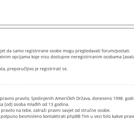
uvjet da samo registrirane osobe mogu pregledavati forum/postati.
odatnim opcijama koje nisu dostupne neregistriranim osobama [avatar
a, preporučljivo je registrirati se.
 pravno pravilo, Sjedinjenih Američkih Država, doneseno 1998. god
aka [od] osoba mlađih od 13 godina.
pravilo na tebe, zatraži pravni savjet od stručne osobe.
e potpuno besmisleno kontaktirati phpBB Tim u vezi bilo kakve prav