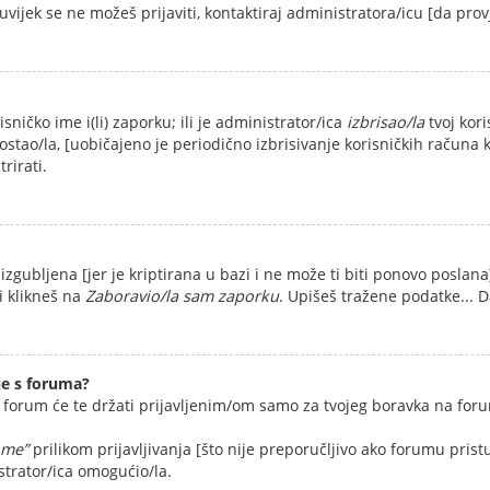
 uvijek se ne možeš prijaviti, kontaktiraj administratora/icu [da pro
isničko ime i(li) zaporku; ili je administrator/ica
izbrisao/la
tvoj kori
stao/la, [uobičajeno je periodično izbrisivanje korisničkih računa k
rirati.
 izgubljena [jer je kriptirana u bazi i ne može ti biti ponovo poslana
ti klikneš na
Zaboravio/la sam zaporku
. Upišeš tražene podatke... D
e s foruma?
, forum će te držati prijavljenim/om samo za tvojeg boravka na foru
 me”
prilikom prijavljivanja [što nije preporučljivo ako forumu prist
strator/ica omogućio/la.