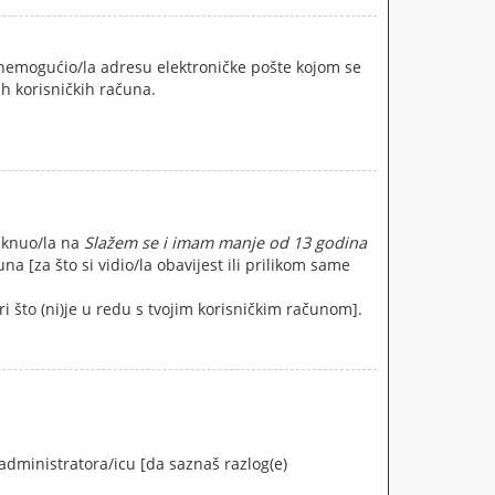
, onemogućio/la adresu elektroničke pošte kojom se
ih korisničkih računa.
liknuo/la na
Slažem se i imam manje od 13 godina
na [za što si vidio/la obavijest ili prilikom same
ri što (ni)je u redu s tvojim korisničkim računom].
j administratora/icu [da saznaš razlog(e)