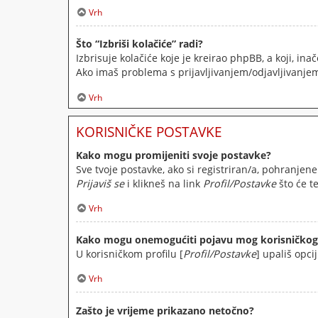
Vrh
Što “Izbriši kolačiće” radi?
Izbrisuje kolačiće koje je kreirao phpBB, a koji, i
Ako imaš problema s prijavljivanjem/odjavljivanjem
Vrh
KORISNIČKE POSTAVKE
Kako mogu promijeniti svoje postavke?
Sve tvoje postavke, ako si registriran/a, pohranjene
Prijaviš se
i klikneš na link
Profil/Postavke
što će t
Vrh
Kako mogu onemogućiti pojavu mog korisničkog 
U korisničkom profilu [
Profil/Postavke
] upališ opci
Vrh
Zašto je vrijeme prikazano netočno?