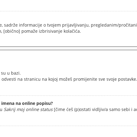
nače, sadrže informacije o tvojem prijavljivanju, pregledanim/proči
, [obično] pomaže izbrisivanje kolačića.
 su u bazi.
e odvesti na stranicu na kojoj možeš promijenite sve svoje postavke
imena na online popisu?
ju
Sakrij moj online status
[čime ćeš (p)ostati vidljiv/a samo sebi i a