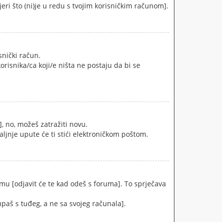
vjeri što (ni)je u redu s tvojim korisničkim računom].
snički račun.
orisnika/ca koji/e ništa ne postaju da bi se
], no, možeš zatražiti novu.
aljnje upute će ti stići elektroničkom poštom.
mu [odjavit će te kad odeš s foruma]. To sprječava
upaš s tuđeg, a ne sa svojeg računala].