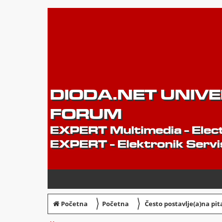
DIODA.NET UNIV
FORUM
EXPERT Multimedia - Elect
EXPERT - Elektronik Servi
〉
〉
Početna
Početna
Često postavlje(a)na pit