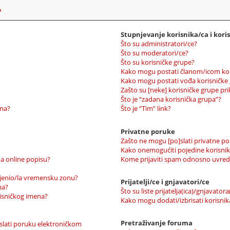
A
Stupnjevanje korisnika/ca i kori
Što su administratori/ce?
Što su moderatori/ce?
Što su korisničke grupe?
Kako mogu postati članom/icom kor
Kako mogu postati vođa korisničke
Zašto su [neke] korisničke grupe pr
Što je “zadana korisnička grupa”?
uma?
Što je “Tim” link?
Privatne poruke
Zašto ne mogu [po]slati privatne p
Kako onemogućiti pojedine korisnik
a online popisu?
Kome prijaviti spam odnosno uvred
ijenio/la vremensku zonu?
Prijatelji/ce i gnjavatori/ce
ma?
Što su liste prijatelja(ica)/gnjavatora
risničkog imena?
Kako mogu dodati/izbrisati korisnika/
Pretraživanje foruma
oslati poruku elektroničkom