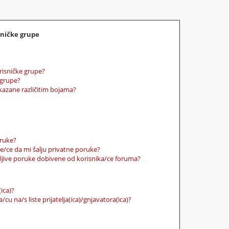
sničke grupe
isničke grupe?
 grupe?
ikazane različitim bojama?
oruke?
e/ce da mi šalju privatne poruke?
ljive poruke dobivene od korisnika/ce foruma?
(ica)?
cu na/s liste prijatelja(ica)/gnjavatora(ica)?