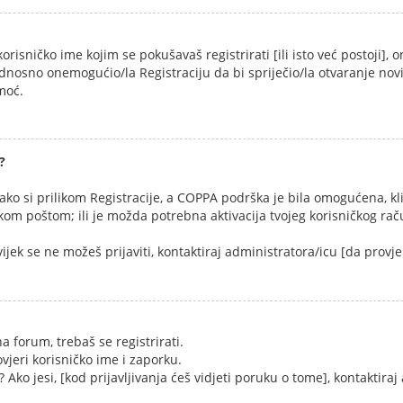
risničko ime kojim se pokušavaš registrirati [ili isto već postoji]
 odnosno onemogućio/la Registraciju da bi spriječio/la otvaranje nov
moć.
?
 ako si prilikom Registracije, a COPPA podrška je bila omogućena, k
ičkom poštom; ili je možda potrebna aktivacija tvojeg korisničkog raču
vijek se ne možeš prijaviti, kontaktiraj administratora/icu [da provje
na forum, trebaš se registrirati.
ovjeri korisničko ime i zaporku.
 Ako jesi, [kod prijavljivanja ćeš vidjeti poruku o tome], kontaktira