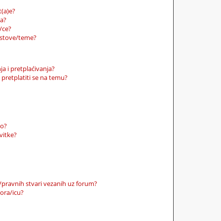
t(a)e?
ca?
/ce?
ostove/teme?
a i pretplaćivanja?
retplatiti se na temu?
no?
vitke?
/pravnih stvari vezanih uz forum?
ora/icu?