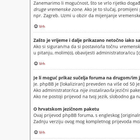
Zanemarimo li mogućnost, što se vrlo rijetko događa
druge vremenske zone
. Ako je to slučaj, promije
npr. Zagreb. Uzmi u obzir da mijenjanje vremenske 
Vrh
Zašto je vrijeme i dalje prikazano netočno iako
Ako si siguran/na da si postavio/la točnu
vremensk
u pitanju, molim(o), obavijesti administratora/icu [
Vrh
Je li moguć prikaz sučelja foruma na drugom/im 
Je. phpBB je [lokaliziran] preveden na više od 50 je
Ako administrator/ica
nije instalirao/la
jezični paket
Ako ne postoji prijevod na tvoj jezik, slobodno ga 
O hrvatskom jezičnom paketu
Ovaj prijevod phpBB foruma, s engleskog [originalna
Zadnju verziju ovog mog kompletnog prijevoda mo
Vrh