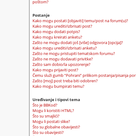
poštom?
Postanje
Kako mogu postati [objaviti] temu/post na forum(u)?
Kako mogu urediti/izbrisati post?
Kako mogu dodati potpis?
Kako mogu kreirati anketu?
Zašto ne mogu dodati još [više] odgovora [opcija]?
Kako mogu urediti/izbrisati anketu?
Zašto ne mogu pristupiti tematskom forumu?
Zašto ne mogu dodavati privitke?
Zašto sam dobio/la upozorenje?
Kako mogu prijaviti post?
Čemu služi gumb “Pohrani” prilikom postanja/pisanja por
Zašto [moj] post treba biti odobren?
Kako mogu bumpirati temu?
Uređivanje i tipovi tema
Što je BBKod?
Mogu li koristiti HTML?
Što su smajlići?
Mogu li postati slike?
Što su globalne obavijesti?
Što su obavijesti?