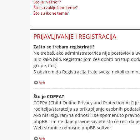
Što je “važno”?
Što su zaključane teme?
Što su ikone tema?
PRIJAVLJIVANJE I REGISTRACIJA
Zašto se trebam registrirati?
Ne trebaš, ako administrator/ica nije postavio/la 
Bilo kako bilo, Registracijom ćeš dobiti pristup d
grupe, itd.].
S obzirom da Registracija traje svega nekoliko minut
Vrh
Što je COPPA?
COPPA [Child Online Privacy and Protection Act] je
roditelja/staratelja za prikupljanje osobnih podat
Ako nisi siguran/na odnosi li se spomenuto pravno 
phpBB Tim ne daje pravne savjete što će reći da j
Web stranice odnosno phpBB softver.
Vrh