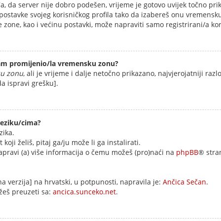
, da server nije dobro podešen, vrijeme je gotovo uvijek točno prik
ni postavke svojeg korisničkog profila tako da izabereš onu vremens
zone, kao i većinu postavki, može napraviti samo registrirani/a kor
 sam promijenio/la vremensku zonu?
u zonu
, ali je vrijeme i dalje netočno prikazano, najvjerojatniji ra
da ispravi grešku].
jeziku/cima?
zika.
 koji želiš, pitaj ga/ju može li ga instalirati.
napravi (a) više informacija o čemu možeš (pro)naći na
phpBB
® stra
 verzija] na hrvatski, u potpunosti, napravila je:
Ančica Sečan
.
žeš preuzeti sa:
ancica.sunceko.net
.