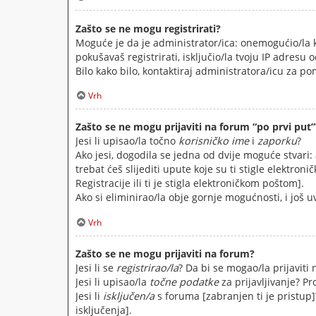
Zašto se ne mogu registrirati?
Moguće je da je administrator/ica: onemogućio/la ko
pokušavaš registrirati, isključio/la tvoju IP adresu
Bilo kako bilo, kontaktiraj administratora/icu za po
Vrh
Zašto se ne mogu prijaviti na forum “po prvi put”
Jesi li upisao/la točno
korisničko ime
i
zaporku
?
Ako jesi, dogodila se jedna od dvije moguće stvari:
trebat ćeš slijediti upute koje su ti stigle elektron
Registracije ili ti je stigla elektroničkom poštom].
Ako si eliminirao/la obje gornje mogućnosti, i još u
Vrh
Zašto se ne mogu prijaviti na forum?
Jesi li se
registrirao/la
? Da bi se mogao/la prijaviti 
Jesi li upisao/la
točne podatke
za prijavljivanje? Pr
Jesi li
isključen/a
s foruma [zabranjen ti je pristup]?
isključenja].