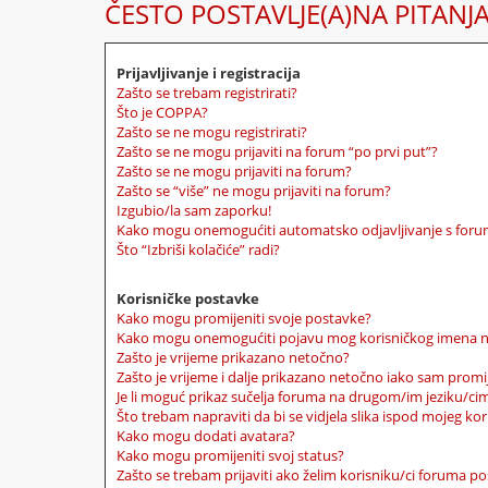
ČESTO POSTAVLJE(A)NA PITANJ
Prijavljivanje i registracija
Zašto se trebam registrirati?
Što je COPPA?
Zašto se ne mogu registrirati?
Zašto se ne mogu prijaviti na forum “po prvi put”?
Zašto se ne mogu prijaviti na forum?
Zašto se “više” ne mogu prijaviti na forum?
Izgubio/la sam zaporku!
Kako mogu onemogućiti automatsko odjavljivanje s for
Što “Izbriši kolačiće” radi?
Korisničke postavke
Kako mogu promijeniti svoje postavke?
Kako mogu onemogućiti pojavu mog korisničkog imena n
Zašto je vrijeme prikazano netočno?
Zašto je vrijeme i dalje prikazano netočno iako sam prom
Je li moguć prikaz sučelja foruma na drugom/im jeziku/ci
Što trebam napraviti da bi se vidjela slika ispod mojeg ko
Kako mogu dodati avatara?
Kako mogu promijeniti svoj status?
Zašto se trebam prijaviti ako želim korisniku/ci foruma p