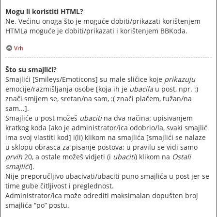
Mogu li koristiti HTML?
Ne. Većinu onoga što je moguće dobiti/prikazati korištenjem
HTMLa moguće je dobiti/prikazati i korištenjem BBKoda.
Vrh
Što su smajlići?
Smajlići [Smileys/Emoticons] su male sličice koje
prikazuju
emocije/razmišljanja osobe [koja ih je
ubacila
u post, npr. :)
znači smijem se, sretan/na sam, :( znači plačem, tužan/na
sam...].
Smajliće u post možeš
ubaciti
na dva načina: upisivanjem
kratkog koda [ako je administrator/ica odobrio/la, svaki smajlić
ima svoj vlastiti kod] i(li) klikom na smajlića [smajlići se nalaze
u sklopu obrasca za pisanje postova; u pravilu se vidi samo
prvih
20, a ostale možeš vidjeti (i
ubaciti
) klikom na
Ostali
smajlići
].
Nije preporučljivo ubacivati/ubaciti puno smajlića u post jer se
time gube čitljivost i preglednost.
Administrator/ica može odrediti maksimalan dopušten broj
smajlića “po” postu.