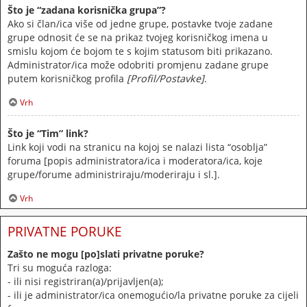
Što je “zadana korisnička grupa”?
Ako si član/ica više od jedne grupe, postavke tvoje zadane
grupe odnosit će se na prikaz tvojeg korisničkog imena u
smislu kojom će bojom te s kojim statusom biti prikazano.
Administrator/ica može odobriti promjenu zadane grupe
putem korisničkog profila
[Profil/Postavke]
.
Vrh
Što je “Tim” link?
Link koji vodi na stranicu na kojoj se nalazi lista “osoblja”
foruma [popis administratora/ica i moderatora/ica, koje
grupe/forume administriraju/moderiraju i sl.].
Vrh
PRIVATNE PORUKE
Zašto ne mogu [po]slati privatne poruke?
Tri su moguća razloga:
- ili nisi registriran(a)/prijavljen(a);
- ili je administrator/ica onemogućio/la privatne poruke za cijeli