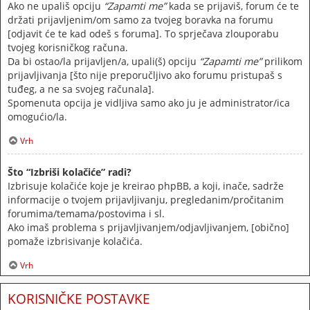
Ako ne upališ opciju
“Zapamti me”
kada se prijaviš, forum će te
držati prijavljenim/om samo za tvojeg boravka na forumu
[odjavit će te kad odeš s foruma]. To sprječava zlouporabu
tvojeg korisničkog računa.
Da bi ostao/la prijavljen/a, upali(š) opciju
“Zapamti me”
prilikom
prijavljivanja [što nije preporučljivo ako forumu pristupaš s
tuđeg, a ne sa svojeg računala].
Spomenuta opcija je vidljiva samo ako ju je administrator/ica
omogućio/la.
Vrh
Što “Izbriši kolačiće” radi?
Izbrisuje kolačiće koje je kreirao phpBB, a koji, inače, sadrže
informacije o tvojem prijavljivanju, pregledanim/pročitanim
forumima/temama/postovima i sl.
Ako imaš problema s prijavljivanjem/odjavljivanjem, [obično]
pomaže izbrisivanje kolačića.
Vrh
KORISNIČKE POSTAVKE