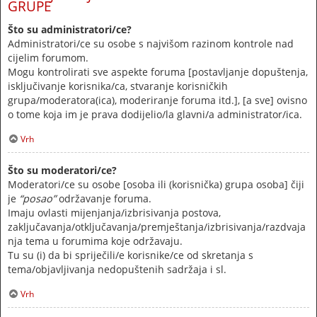
GRUPE
Što su administratori/ce?
Administratori/ce su osobe s najvišom razinom kontrole nad
cijelim forumom.
Mogu kontrolirati sve aspekte foruma [postavljanje dopuštenja,
isključivanje korisnika/ca, stvaranje korisničkih
grupa/moderatora(ica), moderiranje foruma itd.], [a sve] ovisno
o tome koja im je prava dodijelio/la glavni/a administrator/ica.
Vrh
Što su moderatori/ce?
Moderatori/ce su osobe [osoba ili (korisnička) grupa osoba] čiji
je
“posao”
održavanje foruma.
Imaju ovlasti mijenjanja/izbrisivanja postova,
zaključavanja/otključavanja/premještanja/izbrisivanja/razdvaja
nja tema u forumima koje održavaju.
Tu su (i) da bi spriječili/e korisnike/ce od skretanja s
tema/objavljivanja nedopuštenih sadržaja i sl.
Vrh