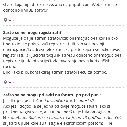
stvari koja nije direktno vezana uz phpbb.com Web stranice
odnosno phpBB softver.
Vrh
Zašto se ne mogu registrirati?
Moguće je da je administrator/ica: onemogućio/la korisničko
ime kojim se pokušavaš registrirati [ili isto već postoji],
onemogućio/la adresu elektroničke pošte kojom se pokušavaš
registrirati, isključio/la tvoju IP adresu odnosno onemogućio/la
Registraciju da bi spriječio/la otvaranje novih korisničkih
računa.
Bilo kako bilo, kontaktiraj administratora/icu za pomoć.
Vrh
Zašto se ne mogu prijaviti na forum “po prvi put”?
Jesi li upisao/la točno
korisničko ime
i
zaporku
?
Ako jesi, dogodila se jedna od dvije moguće stvari: ako si
prilikom Registracije, a COPPA podrška je bila omogućena,
kliknuo/la na
Slažem se i imam manje od 13 godina
trebat ćeš
slijediti upute koje su ti stigle elektroničkom poštom; ili je