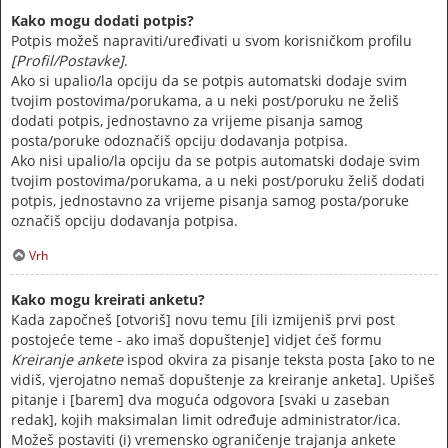
Kako mogu dodati potpis?
Potpis možeš napraviti/uređivati u svom korisničkom profilu
[Profil/Postavke]
.
Ako si upalio/la opciju da se potpis automatski dodaje svim
tvojim postovima/porukama, a u neki post/poruku ne želiš
dodati potpis, jednostavno za vrijeme pisanja samog
posta/poruke odoznačiš opciju dodavanja potpisa.
Ako nisi upalio/la opciju da se potpis automatski dodaje svim
tvojim postovima/porukama, a u neki post/poruku želiš dodati
potpis, jednostavno za vrijeme pisanja samog posta/poruke
označiš opciju dodavanja potpisa.
Vrh
Kako mogu kreirati anketu?
Kada započneš [otvoriš] novu temu [ili izmijeniš prvi post
postojeće teme - ako imaš dopuštenje] vidjet ćeš formu
Kreiranje ankete
ispod okvira za pisanje teksta posta [ako to ne
vidiš, vjerojatno nemaš dopuštenje za kreiranje anketa]. Upišeš
pitanje i [barem] dva moguća odgovora [svaki u zaseban
redak], kojih maksimalan limit određuje administrator/ica.
Možeš postaviti (i) vremensko ograničenje trajanja ankete