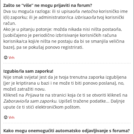
Zašto se “više” ne mogu prijaviti na forum?
Dva su moguća razloga: ili si upisao/la
netočno
korisničko ime
i(li) zaporku; ili je administrator/ica
izbrisao/la
tvoj korisnički
račun.
Ako je u pitanju potonje: možda nikada nisi ništa postao/la,
[uobičajeno je periodično izbrisivanje korisničkih računa
korisnika/ca koji/e ništa ne postaju da bi se smanjila veličina
baze], pa se pokušaj ponovo registrirati.
Vrh
Izgubio/la sam zaporku!
Nije smak svijeta! Jest da je tvoja trenutna zaporka izgubljena
[jer je kriptirana u bazi i ne može ti biti ponovo poslana], no,
možeš zatražiti novu.
Klikneš na
Prijava
te na stranici koja će ti se otvoriti klikneš na
Zaboravio/la sam zaporku
. Upišeš tražene podatke... Daljnje
upute će ti stići elektroničkom poštom.
Vrh
Kako mogu onemogućiti automatsko odjavljivanje s foruma?