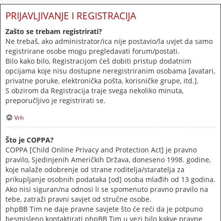
PRIJAVLJIVANJE I REGISTRACIJA
Zašto se trebam registrirati?
Ne trebaš, ako administrator/ica nije postavio/la uvjet da samo
registrirane osobe mogu pregledavati forum/postati.
Bilo kako bilo, Registracijom ćeš dobiti pristup dodatnim
opcijama koje nisu dostupne neregistriranim osobama [avatari,
privatne poruke, elektronička pošta, korisničke grupe, itd.].
S obzirom da Registracija traje svega nekoliko minuta,
preporučljivo je registrirati se.
Vrh
Što je COPPA?
COPPA [Child Online Privacy and Protection Act] je pravno
pravilo, Sjedinjenih Američkih Država, doneseno 1998. godine,
koje nalaže odobrenje od strane roditelja/staratelja za
prikupljanje osobnih podataka [od] osoba mlađih od 13 godina.
Ako nisi siguran/na odnosi li se spomenuto pravno pravilo na
tebe, zatraži pravni savjet od stručne osobe.
phpBB Tim ne daje pravne savjete što će reći da je potpuno
besmisleno kontaktirati phpBB Tim u vezi bilo kakve pravne