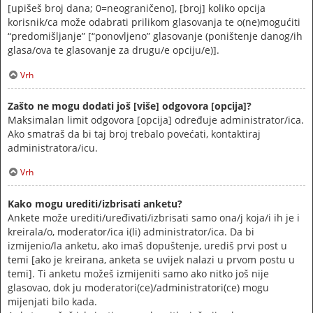
[upišeš broj dana; 0=neograničeno], [broj] koliko opcija
korisnik/ca može odabrati prilikom glasovanja te o(ne)mogućiti
“predomišljanje” [“ponovljeno” glasovanje (poništenje danog/ih
glasa/ova te glasovanje za drugu/e opciju/e)].
Vrh
Zašto ne mogu dodati još [više] odgovora [opcija]?
Maksimalan limit odgovora [opcija] određuje administrator/ica.
Ako smatraš da bi taj broj trebalo povećati, kontaktiraj
administratora/icu.
Vrh
Kako mogu urediti/izbrisati anketu?
Ankete može urediti/uređivati/izbrisati samo ona/j koja/i ih je i
kreirala/o, moderator/ica i(li) administrator/ica. Da bi
izmijenio/la anketu, ako imaš dopuštenje, urediš prvi post u
temi [ako je kreirana, anketa se uvijek nalazi u prvom postu u
temi]. Ti anketu možeš izmijeniti samo ako nitko još nije
glasovao, dok ju moderatori(ce)/administratori(ce) mogu
mijenjati bilo kada.