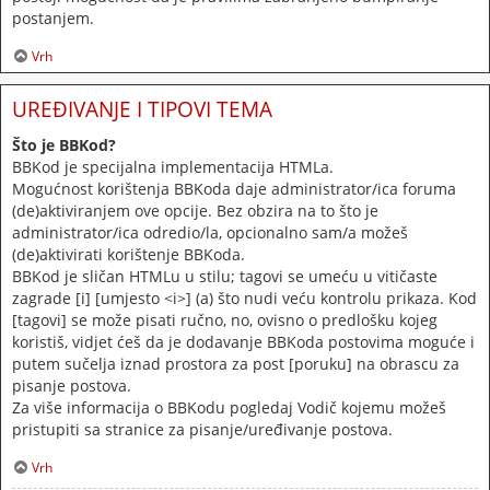
postanjem.
Vrh
UREĐIVANJE I TIPOVI TEMA
Što je BBKod?
BBKod je specijalna implementacija HTMLa.
Mogućnost korištenja BBKoda daje administrator/ica foruma
(de)aktiviranjem ove opcije. Bez obzira na to što je
administrator/ica odredio/la, opcionalno sam/a možeš
(de)aktivirati korištenje BBKoda.
BBKod je sličan HTMLu u stilu; tagovi se umeću u vitičaste
zagrade [i] [umjesto <i>] (a) što nudi veću kontrolu prikaza. Kod
[tagovi] se može pisati ručno, no, ovisno o predlošku kojeg
koristiš, vidjet ćeš da je dodavanje BBKoda postovima moguće i
putem sučelja iznad prostora za post [poruku] na obrascu za
pisanje postova.
Za više informacija o BBKodu pogledaj Vodič kojemu možeš
pristupiti sa stranice za pisanje/uređivanje postova.
Vrh