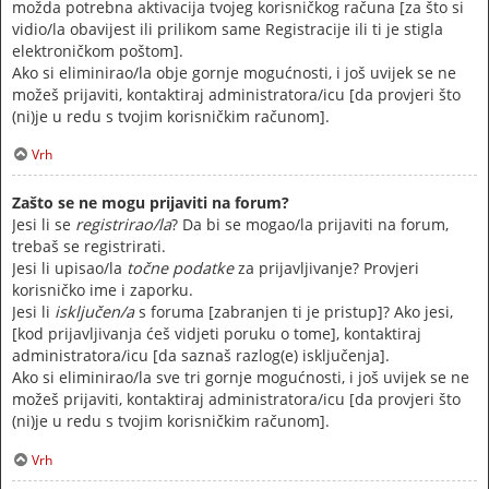
možda potrebna aktivacija tvojeg korisničkog računa [za što si
vidio/la obavijest ili prilikom same Registracije ili ti je stigla
elektroničkom poštom].
Ako si eliminirao/la obje gornje mogućnosti, i još uvijek se ne
možeš prijaviti, kontaktiraj administratora/icu [da provjeri što
(ni)je u redu s tvojim korisničkim računom].
Vrh
Zašto se ne mogu prijaviti na forum?
Jesi li se
registrirao/la
? Da bi se mogao/la prijaviti na forum,
trebaš se registrirati.
Jesi li upisao/la
točne podatke
za prijavljivanje? Provjeri
korisničko ime i zaporku.
Jesi li
isključen/a
s foruma [zabranjen ti je pristup]? Ako jesi,
[kod prijavljivanja ćeš vidjeti poruku o tome], kontaktiraj
administratora/icu [da saznaš razlog(e) isključenja].
Ako si eliminirao/la sve tri gornje mogućnosti, i još uvijek se ne
možeš prijaviti, kontaktiraj administratora/icu [da provjeri što
(ni)je u redu s tvojim korisničkim računom].
Vrh