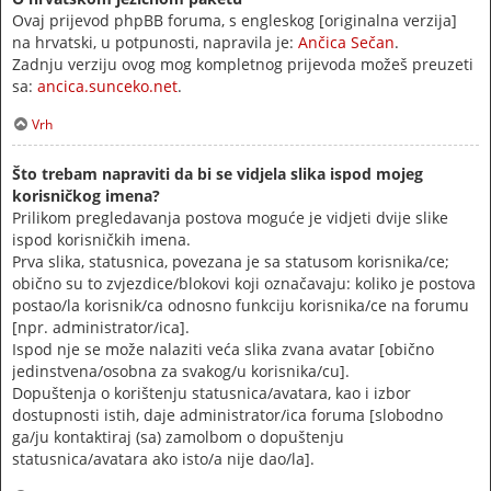
Ovaj prijevod phpBB foruma, s engleskog [originalna verzija]
na hrvatski, u potpunosti, napravila je:
Ančica Sečan
.
Zadnju verziju ovog mog kompletnog prijevoda možeš preuzeti
sa:
ancica.sunceko.net
.
Vrh
Što trebam napraviti da bi se vidjela slika ispod mojeg
korisničkog imena?
Prilikom pregledavanja postova moguće je vidjeti dvije slike
ispod korisničkih imena.
Prva slika, statusnica, povezana je sa statusom korisnika/ce;
obično su to zvjezdice/blokovi koji označavaju: koliko je postova
postao/la korisnik/ca odnosno funkciju korisnika/ce na forumu
[npr. administrator/ica].
Ispod nje se može nalaziti veća slika zvana avatar [obično
jedinstvena/osobna za svakog/u korisnika/cu].
Dopuštenja o korištenju statusnica/avatara, kao i izbor
dostupnosti istih, daje administrator/ica foruma [slobodno
ga/ju kontaktiraj (sa) zamolbom o dopuštenju
statusnica/avatara ako isto/a nije dao/la].