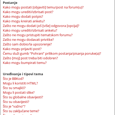
Postanje
Kako mogu postati [objaviti] temu/post na forum(u)?
Kako mogu urediti/izbrisati post?
Kako mogu dodati potpis?
Kako mogu kreirati anketu?
Zašto ne mogu dodati još [više] odgovora [opcija]?
Kako mogu urediti/izbrisati anketu?
Zašto ne mogu pristupiti tematskom forumu?
Zašto ne mogu dodavati privitke?
Zašto sam dobio/la upozorenje?
Kako mogu prijaviti post?
Čemu služi gumb “Pohrani” prilikom postanja/pisanja poruke(a)?
Zašto [moj] post treba biti odobren?
Kako mogu bumpirati temu?
Uređivanje i tipovi tema
Što je BBKod?
Mogu li koristiti HTML?
Što su smajlići?
Mogu li postati slike?
Što su globalne obavijesti?
Što su obavijesti?
Što je “važno”?
Što su zaključane teme?