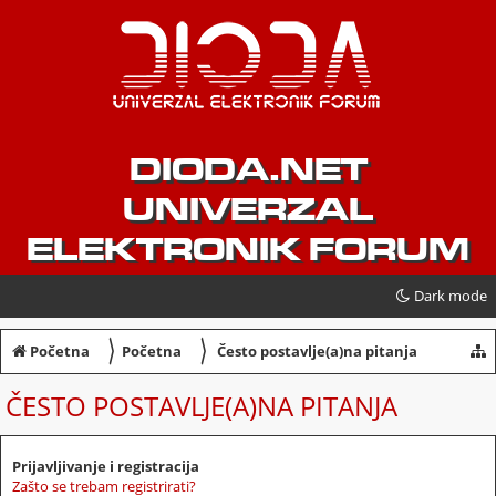
DIODA.NET
UNIVERZAL
ELEKTRONIK FORUM
Dark mode
〉
〉
Početna
Početna
Često postavlje(a)na pitanja
ČESTO POSTAVLJE(A)NA PITANJA
Prijavljivanje i registracija
Zašto se trebam registrirati?