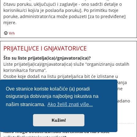
čitavu poruku, uključujući i zaglavlje - ono sadrži detalje o
korisniku/ci koji/a je poslao/la poruku]. Po primitku tvoje
poruke, administrator/ica može poduzeti [za to predviđene]
mjere.
Vrh
PRIJATELJI/CE I GNJAVATORI/CE
Što su liste prijatelja(ica)/gnjavatora(ica)?
Liste prijatelja(ica)/gnjavatora(ica) služe “organiziranju ostalih
korisnika/ca foruma”.
Osobe koje dodaš na listu prijatelja/ica bit će izlistane u
korisničkom profilu
[Profil/Postavke]
da bi bez pretraživanja
mogao/la vidjeti njihov online status te im poslati privatne
Ove stranice koriste kolačiće (a) poradi
poruke. Postovi i sl. tih osoba mogu biti posvijetljeni.
osiguranja dobivanja najboljeg iskustva na
Postovi osoba koje dodaš na listu gnjavatora/ica bit će zadano
našim stranicama.
Ako želiš znati više...
skriveni.
Vrh
Kužim!
Kako mogu dodati/izbrisati korisnika/cu na/s liste