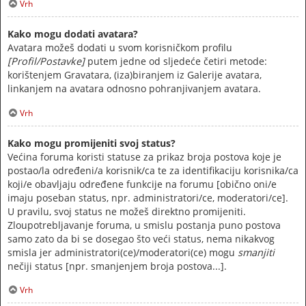
Vrh
Kako mogu dodati avatara?
Avatara možeš dodati u svom korisničkom profilu
[Profil/Postavke]
putem jedne od sljedeće četiri metode:
korištenjem Gravatara, (iza)biranjem iz Galerije avatara,
linkanjem na avatara odnosno pohranjivanjem avatara.
Vrh
Kako mogu promijeniti svoj status?
Većina foruma koristi statuse za prikaz broja postova koje je
postao/la određeni/a korisnik/ca te za identifikaciju korisnika/ca
koji/e obavljaju određene funkcije na forumu [obično oni/e
imaju poseban status, npr. administratori/ce, moderatori/ce].
U pravilu, svoj status ne možeš direktno promijeniti.
Zloupotrebljavanje foruma, u smislu postanja puno postova
samo zato da bi se dosegao što veći status, nema nikakvog
smisla jer administratori(ce)/moderatori(ce) mogu
smanjiti
nečiji status [npr. smanjenjem broja postova...].
Vrh