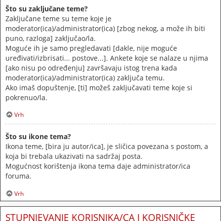
Što su zaključane teme?
Zaključane teme su teme koje je
moderator(ica)/administrator(ica) [zbog nekog, a može ih biti
puno, razloga] zaključao/la.
Moguće ih je samo pregledavati [dakle, nije moguće
uređivati/izbrisati... postove...]. Ankete koje se nalaze u njima
[ako nisu po određenju] završavaju istog trena kada
moderator(ica)/administrator(ica) zaključa temu.
Ako imaš dopuštenje, [ti] možeš zaključavati teme koje si
pokrenuo/la.
Vrh
Što su ikone tema?
Ikona teme, [bira ju autor/ica], je sličica povezana s postom, a
koja bi trebala ukazivati na sadržaj posta.
Mogućnost korištenja ikona tema daje administrator/ica
foruma.
Vrh
STUPNJEVANJE KORISNIKA/CA I KORISNIČKE