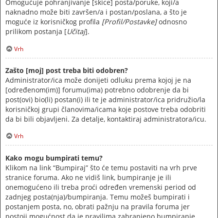
Omogućuje pohranjivanje [skice] posta/poruke, koji/a
naknadno može biti završen/a i postan/poslana, a što je
moguće iz korisničkog profila
[Profil/Postavke]
odnosno
prilikom postanja [
Učitaj
].
Vrh
Zašto [moj] post treba biti odobren?
Administrator/ica može donijeti odluku prema kojoj je na
[određenom(im)] forumu(ima) potrebno odobrenje da bi
post(ovi) bio(li) postan(i) ili te je administrator/ica pridružio/la
korisničkoj grupi članovima/icama koje postove treba odobriti
da bi bili objavljeni. Za detalje, kontaktiraj administratora/icu.
Vrh
Kako mogu bumpirati temu?
Klikom na link “Bumpiraj” što će temu postaviti na vrh prve
stranice foruma. Ako ne vidiš link, bumpiranje je ili
onemogućeno ili treba proći određen vremenski period od
zadnjeg posta(nja)/bumpiranja. Temu možeš bumpirati i
postanjem posta, no, obrati pažnju na pravila foruma jer
postoji mogućnost da je pravilima zabranjeno bumpiranje