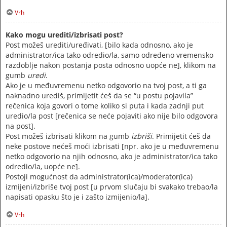
Vrh
Kako mogu urediti/izbrisati post?
Post možeš urediti/uređivati, [bilo kada odnosno, ako je
administrator/ica tako odredio/la, samo određeno vremensko
razdoblje nakon postanja posta odnosno uopće ne], klikom na
gumb
uredi
.
Ako je u međuvremenu netko odgovorio na tvoj post, a ti ga
naknadno urediš, primijetit ćeš da se “u postu pojavila”
rečenica koja govori o tome koliko si puta i kada zadnji put
uredio/la post [rečenica se neće pojaviti ako nije bilo odgovora
na post].
Post možeš izbrisati klikom na gumb
izbriši
. Primijetit ćeš da
neke postove nećeš moći izbrisati [npr. ako je u međuvremenu
netko odgovorio na njih odnosno, ako je administrator/ica tako
odredio/la, uopće ne].
Postoji mogućnost da administrator(ica)/moderator(ica)
izmijeni/izbriše tvoj post [u prvom slučaju bi svakako trebao/la
napisati opasku što je i zašto izmijenio/la].
Vrh