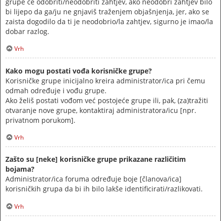
grupe će odobriti/neodobriti zahtjev, ako neodobri zahtjev bilo
bi lijepo da ga/ju ne gnjaviš traženjem objašnjenja, jer, ako se
zaista dogodilo da ti je neodobrio/la zahtjev, sigurno je imao/la
dobar razlog.
Vrh
Kako mogu postati vođa korisničke grupe?
Korisničke grupe inicijalno kreira administrator/ica pri čemu
odmah određuje i vođu grupe.
Ako želiš postati vođom već postojeće grupe ili, pak, (za)tražiti
otvaranje nove grupe, kontaktiraj administratora/icu [npr.
privatnom porukom].
Vrh
Zašto su [neke] korisničke grupe prikazane različitim
bojama?
Administrator/ica foruma određuje boje [članova/ica]
korisničkih grupa da bi ih bilo lakše identificirati/razlikovati.
Vrh