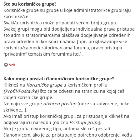
Što su korisničke grupe?
Korisničke grupe su grupe u koje administratori/ce grupiraju
korisnike/ce.
Svaki/a korisnik/ca može pripadati većem broju grupa.
Svakoj grupi mogu biti dodijeljena individualna prava pristupa,
što administratorima/cama olakšava dodjeljivanje određenih
prava određenim korisnicima/ama [npr. proglašavanje više
korisnika/ca moderatorima/cama foruma, pravo pristupa
“privatnim” tematskim forumima itd.].
Vrh
Kako mogu postati članom/icom korisničke grupe?
Klikneš na
Korisničke grupe
u korisničkom profilu
[Profil/Postavke]
što će te odvesti na stranicu na kojoj ćeš
vidjeti korisničke grupe.
Nemaju sve grupe
otvoren pristup
[neke su zatvorene, neke
skrivene...].
Ako imaš pristup korisničkoj grupi, za pristupanje klikneš na
odgovarajuću naredbu [obično
Pristupi grupi
].
Ako je grupa otvorenog tipa, automatski ćeš postati
članom/icom, ako je za pristupanje potrebno odobrenje, vođa