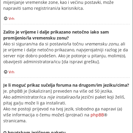
mijenjanje vremenske zone, kao i većinu postavki, može
napraviti samo registrirani/a korisnik/ca.
Vrh
Zašto je vrijeme i dalje prikazano netočno iako sam
promijenio/la vremensku zonu?
Ako si siguran/na da si postavio/la točnu
vremensku zonu
, ali
je vrijeme i dalje netočno prikazano, najvjerojatniji razlog je da
server nije dobro podešen. Ako je potonje u pitanju, molim(o),
obavijesti administratora/icu [da ispravi grešku].
Vrh
Je li moguć prikaz sučelja foruma na drugom/im jeziku/cima?
Je. phpBB je [lokaliziran] preveden na više od 50 jezika.
Ako administrator/ica
nije instalirao/la
jezični paket koji želiš,
pitaj ga/ju može li ga instalirati.
Ako ne postoji prijevod na tvoj jezik, slobodno ga napravi (a)
više informacija o čemu možeš (pro)naći na
phpBB
®
stranicama.
O hrvatskom jezičnom paketu