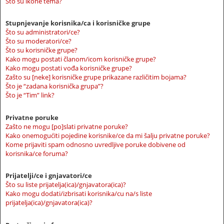
Što su ikone tema?
Stupnjevanje korisnika/ca i korisničke grupe
Što su administratori/ce?
Što su moderatori/ce?
Što su korisničke grupe?
Kako mogu postati članom/icom korisničke grupe?
Kako mogu postati vođa korisničke grupe?
Zašto su [neke] korisničke grupe prikazane različitim bojama?
Što je “zadana korisnička grupa”?
Što je “Tim” link?
Privatne poruke
Zašto ne mogu [po]slati privatne poruke?
Kako onemogućiti pojedine korisnike/ce da mi šalju privatne poruke?
Kome prijaviti spam odnosno uvredljive poruke dobivene od
korisnika/ce foruma?
Prijatelji/ce i gnjavatori/ce
Što su liste prijatelja(ica)/gnjavatora(ica)?
Kako mogu dodati/izbrisati korisnika/cu na/s liste
prijatelja(ica)/gnjavatora(ica)?