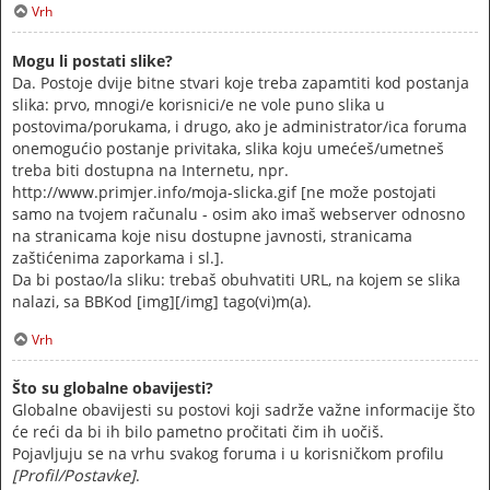
Vrh
Mogu li postati slike?
Da. Postoje dvije bitne stvari koje treba zapamtiti kod postanja
slika: prvo, mnogi/e korisnici/e ne vole puno slika u
postovima/porukama, i drugo, ako je administrator/ica foruma
onemogućio postanje privitaka, slika koju umećeš/umetneš
treba biti dostupna na Internetu, npr.
http://www.primjer.info/moja-slicka.gif [ne može postojati
samo na tvojem računalu - osim ako imaš webserver odnosno
na stranicama koje nisu dostupne javnosti, stranicama
zaštićenima zaporkama i sl.].
Da bi postao/la sliku: trebaš obuhvatiti URL, na kojem se slika
nalazi, sa BBKod [img][/img] tago(vi)m(a).
Vrh
Što su globalne obavijesti?
Globalne obavijesti su postovi koji sadrže važne informacije što
će reći da bi ih bilo pametno pročitati čim ih uočiš.
Pojavljuju se na vrhu svakog foruma i u korisničkom profilu
[Profil/Postavke]
.