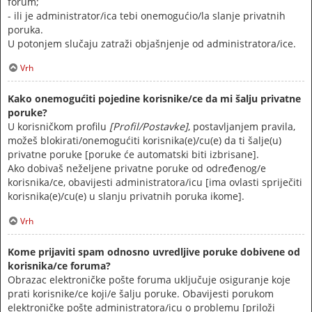
forum;
- ili je administrator/ica tebi onemogućio/la slanje privatnih
poruka.
U potonjem slučaju zatraži objašnjenje od administratora/ice.
Vrh
Kako onemogućiti pojedine korisnike/ce da mi šalju privatne
poruke?
U korisničkom profilu
[Profil/Postavke]
, postavljanjem pravila,
možeš blokirati/onemogućiti korisnika(e)/cu(e) da ti šalje(u)
privatne poruke [poruke će automatski biti izbrisane].
Ako dobivaš neželjene privatne poruke od određenog/e
korisnika/ce, obavijesti administratora/icu [ima ovlasti spriječiti
korisnika(e)/cu(e) u slanju privatnih poruka ikome].
Vrh
Kome prijaviti spam odnosno uvredljive poruke dobivene od
korisnika/ce foruma?
Obrazac elektroničke pošte foruma uključuje osiguranje koje
prati korisnike/ce koji/e šalju poruke. Obavijesti porukom
elektroničke pošte administratora/icu o problemu [priloži