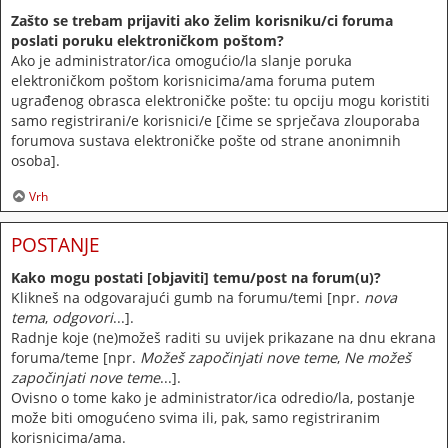
Zašto se trebam prijaviti ako želim korisniku/ci foruma
poslati poruku elektroničkom poštom?
Ako je administrator/ica omogućio/la slanje poruka
elektroničkom poštom korisnicima/ama foruma putem
ugrađenog obrasca elektroničke pošte: tu opciju mogu koristiti
samo registrirani/e korisnici/e [čime se sprječava zlouporaba
forumova sustava elektroničke pošte od strane anonimnih
osoba].
Vrh
POSTANJE
Kako mogu postati [objaviti] temu/post na forum(u)?
Klikneš na odgovarajući gumb na forumu/temi [npr.
nova
tema
,
odgovori
...].
Radnje koje (ne)možeš raditi su uvijek prikazane na dnu ekrana
foruma/teme [npr.
Možeš započinjati nove teme
,
Ne možeš
započinjati nove teme
...].
Ovisno o tome kako je administrator/ica odredio/la, postanje
može biti omogućeno svima ili, pak, samo registriranim
korisnicima/ama.