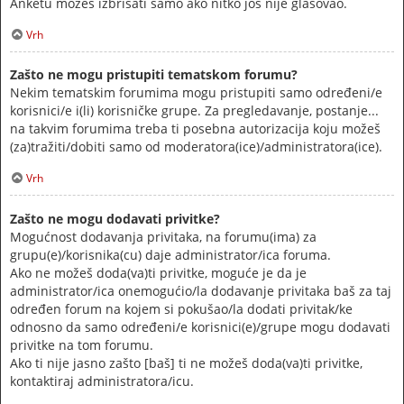
Anketu možeš izbrisati samo ako nitko još nije glasovao.
Vrh
Zašto ne mogu pristupiti tematskom forumu?
Nekim tematskim forumima mogu pristupiti samo određeni/e
korisnici/e i(li) korisničke grupe. Za pregledavanje, postanje...
na takvim forumima treba ti posebna autorizacija koju možeš
(za)tražiti/dobiti samo od moderatora(ice)/administratora(ice).
Vrh
Zašto ne mogu dodavati privitke?
Mogućnost dodavanja privitaka, na forumu(ima) za
grupu(e)/korisnika(cu) daje administrator/ica foruma.
Ako ne možeš doda(va)ti privitke, moguće je da je
administrator/ica onemogućio/la dodavanje privitaka baš za taj
određen forum na kojem si pokušao/la dodati privitak/ke
odnosno da samo određeni/e korisnici(e)/grupe mogu dodavati
privitke na tom forumu.
Ako ti nije jasno zašto [baš] ti ne možeš doda(va)ti privitke,
kontaktiraj administratora/icu.