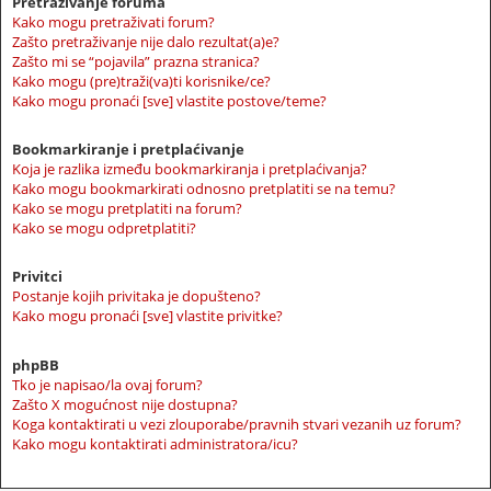
Pretraživanje foruma
Kako mogu pretraživati forum?
Zašto pretraživanje nije dalo rezultat(a)e?
Zašto mi se “pojavila” prazna stranica?
Kako mogu (pre)traži(va)ti korisnike/ce?
Kako mogu pronaći [sve] vlastite postove/teme?
Bookmarkiranje i pretplaćivanje
Koja je razlika između bookmarkiranja i pretplaćivanja?
Kako mogu bookmarkirati odnosno pretplatiti se na temu?
Kako se mogu pretplatiti na forum?
Kako se mogu odpretplatiti?
Privitci
Postanje kojih privitaka je dopušteno?
Kako mogu pronaći [sve] vlastite privitke?
phpBB
Tko je napisao/la ovaj forum?
Zašto X mogućnost nije dostupna?
Koga kontaktirati u vezi zlouporabe/pravnih stvari vezanih uz forum?
Kako mogu kontaktirati administratora/icu?