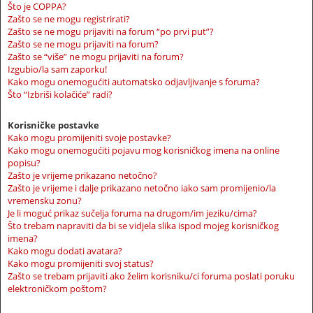
Što je COPPA?
Zašto se ne mogu registrirati?
Zašto se ne mogu prijaviti na forum “po prvi put”?
Zašto se ne mogu prijaviti na forum?
Zašto se “više” ne mogu prijaviti na forum?
Izgubio/la sam zaporku!
Kako mogu onemogućiti automatsko odjavljivanje s foruma?
Što “Izbriši kolačiće” radi?
Korisničke postavke
Kako mogu promijeniti svoje postavke?
Kako mogu onemogućiti pojavu mog korisničkog imena na online
popisu?
Zašto je vrijeme prikazano netočno?
Zašto je vrijeme i dalje prikazano netočno iako sam promijenio/la
vremensku zonu?
Je li moguć prikaz sučelja foruma na drugom/im jeziku/cima?
Što trebam napraviti da bi se vidjela slika ispod mojeg korisničkog
imena?
Kako mogu dodati avatara?
Kako mogu promijeniti svoj status?
Zašto se trebam prijaviti ako želim korisniku/ci foruma poslati poruku
elektroničkom poštom?