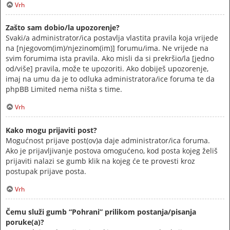
Vrh
Zašto sam dobio/la upozorenje?
Svaki/a administrator/ica postavlja vlastita pravila koja vrijede
na [njegovom(im)/njezinom(im)] forumu/ima. Ne vrijede na
svim forumima ista pravila. Ako misli da si prekršio/la [jedno
od/više] pravila, može te upozoriti. Ako dobiješ upozorenje,
imaj na umu da je to odluka administratora/ice foruma te da
phpBB Limited nema ništa s time.
Vrh
Kako mogu prijaviti post?
Mogućnost prijave post(ov)a daje administrator/ica foruma.
Ako je prijavljivanje postova omogućeno, kod posta kojeg želiš
prijaviti nalazi se gumb klik na kojeg će te provesti kroz
postupak prijave posta.
Vrh
Čemu služi gumb “Pohrani” prilikom postanja/pisanja
poruke(a)?