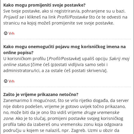
Kako mogu promijeniti svoje postavke?
Sve tvoje postavke, ako si registriran/a, pohranjene su u bazi.
Prijaviš se
i klikneš na link
Profil/Postavke
što će te odvesti na
stranicu na kojoj možeš promijenite sve svoje postavke.
Vrh
Kako mogu onemogućiti pojavu mog korisničkog imena na
online popisu?
U korisničkom profilu [
Profil/Postavke
] upališ opciju
Sakrij moj
online status
[čime ćeš (p)ostati vidljiv/a samo sebi i
administratoru/ici, a za ostale ćeš postati skriven/a].
Vrh
Zašto je vrijeme prikazano netočno?
Zanemarimo li mogućnost, što se vrlo rijetko događa, da server
nije dobro podešen, vrijeme je gotovo uvijek točno prikazano,
no, može biti da je ono što vidiš vrijeme
druge vremenske
zone
. Ako je to slučaj, promijeni postavke svojeg korisničkog
profila tako da izabereš onu vremensku zonu koja odgovara
području u kojem se nalaziš, npr. Zagreb. Uzmi u obzir da