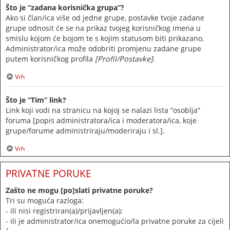
Što je “zadana korisnička grupa”?
Ako si član/ica više od jedne grupe, postavke tvoje zadane
grupe odnosit će se na prikaz tvojeg korisničkog imena u
smislu kojom će bojom te s kojim statusom biti prikazano.
Administrator/ica može odobriti promjenu zadane grupe
putem korisničkog profila
[Profil/Postavke]
.
Vrh
Što je “Tim” link?
Link koji vodi na stranicu na kojoj se nalazi lista “osoblja”
foruma [popis administratora/ica i moderatora/ica, koje
grupe/forume administriraju/moderiraju i sl.].
Vrh
PRIVATNE PORUKE
Zašto ne mogu [po]slati privatne poruke?
Tri su moguća razloga:
- ili nisi registriran(a)/prijavljen(a);
- ili je administrator/ica onemogućio/la privatne poruke za cijeli