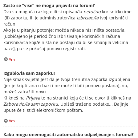
Zašto se “više” ne mogu prijaviti na forum?
Dva su moguća razloga: ili si upisao/la
netočno
korisničko ime
i(li) zaporku; ili je administrator/ica
izbrisao/la
tvoj korisnički
račun.
Ako je u pitanju potonje: možda nikada nisi ništa postao/la,
[uobičajeno je periodično izbrisivanje korisničkih računa
korisnika/ca koji/e ništa ne postaju da bi se smanjila veličina
baze], pa se pokušaj ponovo registrirati.
Vrh
Izgubio/la sam zaporku!
Nije smak svijeta! Jest da je tvoja trenutna zaporka izgubljena
[jer je kriptirana u bazi i ne može ti biti ponovo poslana], no,
možeš zatražiti novu.
Klikneš na
Prijava
te na stranici koja će ti se otvoriti klikneš na
Zaboravio/la sam zaporku
. Upišeš tražene podatke... Daljnje
upute će ti stići elektroničkom poštom.
Vrh
Kako mogu onemogućiti automatsko odjavljivanje s foruma?