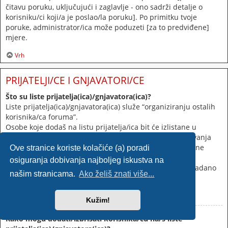
čitavu poruku, uključujući i zaglavlje - ono sadrži detalje o
korisniku/ci koji/a je poslao/la poruku]. Po primitku tvoje
poruke, administrator/ica može poduzeti [za to predviđene]
mjere.
Vrh
PRIJATELJI/CE I GNJAVATORI/CE
Što su liste prijatelja(ica)/gnjavatora(ica)?
Liste prijatelja(ica)/gnjavatora(ica) služe “organiziranju ostalih
korisnika/ca foruma”.
Osobe koje dodaš na listu prijatelja/ica bit će izlistane u
korisničkom profilu
[Profil/Postavke]
da bi bez pretraživanja
mogao/la vidjeti njihov online status te im poslati privatne
Ove stranice koriste kolačiće (a) poradi
poruke. Postovi i sl. tih osoba mogu biti posvijetljeni.
osiguranja dobivanja najboljeg iskustva na
Postovi osoba koje dodaš na listu gnjavatora/ica bit će zadano
našim stranicama.
Ako želiš znati više...
skriveni.
Vrh
Kužim!
Kako mogu dodati/izbrisati korisnika/cu na/s liste