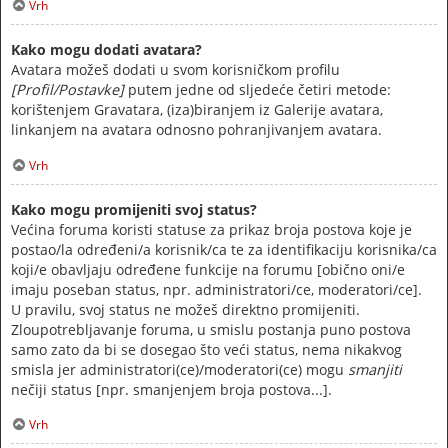
Vrh
Kako mogu dodati avatara?
Avatara možeš dodati u svom korisničkom profilu
[Profil/Postavke]
putem jedne od sljedeće četiri metode:
korištenjem Gravatara, (iza)biranjem iz Galerije avatara,
linkanjem na avatara odnosno pohranjivanjem avatara.
Vrh
Kako mogu promijeniti svoj status?
Većina foruma koristi statuse za prikaz broja postova koje je
postao/la određeni/a korisnik/ca te za identifikaciju korisnika/ca
koji/e obavljaju određene funkcije na forumu [obično oni/e
imaju poseban status, npr. administratori/ce, moderatori/ce].
U pravilu, svoj status ne možeš direktno promijeniti.
Zloupotrebljavanje foruma, u smislu postanja puno postova
samo zato da bi se dosegao što veći status, nema nikakvog
smisla jer administratori(ce)/moderatori(ce) mogu
smanjiti
nečiji status [npr. smanjenjem broja postova...].
Vrh