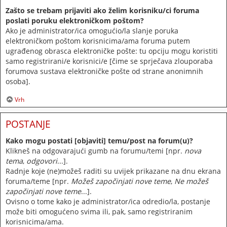
Zašto se trebam prijaviti ako želim korisniku/ci foruma
poslati poruku elektroničkom poštom?
Ako je administrator/ica omogućio/la slanje poruka
elektroničkom poštom korisnicima/ama foruma putem
ugrađenog obrasca elektroničke pošte: tu opciju mogu koristiti
samo registrirani/e korisnici/e [čime se sprječava zlouporaba
forumova sustava elektroničke pošte od strane anonimnih
osoba].
Vrh
POSTANJE
Kako mogu postati [objaviti] temu/post na forum(u)?
Klikneš na odgovarajući gumb na forumu/temi [npr.
nova
tema
,
odgovori
...].
Radnje koje (ne)možeš raditi su uvijek prikazane na dnu ekrana
foruma/teme [npr.
Možeš započinjati nove teme
,
Ne možeš
započinjati nove teme
...].
Ovisno o tome kako je administrator/ica odredio/la, postanje
može biti omogućeno svima ili, pak, samo registriranim
korisnicima/ama.