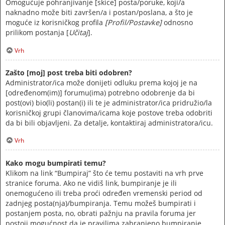
Omogućuje pohranjivanje [skice] posta/poruke, koji/a
naknadno može biti završen/a i postan/poslana, a što je
moguće iz korisničkog profila
[Profil/Postavke]
odnosno
prilikom postanja [
Učitaj
].
Vrh
Zašto [moj] post treba biti odobren?
Administrator/ica može donijeti odluku prema kojoj je na
[određenom(im)] forumu(ima) potrebno odobrenje da bi
post(ovi) bio(li) postan(i) ili te je administrator/ica pridružio/la
korisničkoj grupi članovima/icama koje postove treba odobriti
da bi bili objavljeni. Za detalje, kontaktiraj administratora/icu.
Vrh
Kako mogu bumpirati temu?
Klikom na link “Bumpiraj” što će temu postaviti na vrh prve
stranice foruma. Ako ne vidiš link, bumpiranje je ili
onemogućeno ili treba proći određen vremenski period od
zadnjeg posta(nja)/bumpiranja. Temu možeš bumpirati i
postanjem posta, no, obrati pažnju na pravila foruma jer
postoji mogućnost da je pravilima zabranjeno bumpiranje