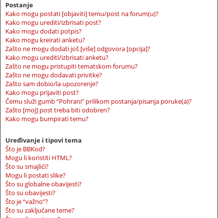
Postanje
Kako mogu postati [objaviti] temu/post na forum(u)?
Kako mogu urediti/izbrisati post?
Kako mogu dodati potpis?
Kako mogu kreirati anketu?
Zašto ne mogu dodati još [više] odgovora [opcija]?
Kako mogu urediti/izbrisati anketu?
Zašto ne mogu pristupiti tematskom forumu?
Zašto ne mogu dodavati privitke?
Zašto sam dobio/la upozorenje?
Kako mogu prijaviti post?
Čemu služi gumb “Pohrani” prilikom postanja/pisanja poruke(a)?
Zašto [moj] post treba biti odobren?
Kako mogu bumpirati temu?
Uređivanje i tipovi tema
Što je BBKod?
Mogu li koristiti HTML?
Što su smajlići?
Mogu li postati slike?
Što su globalne obavijesti?
Što su obavijesti?
Što je “važno”?
Što su zaključane teme?