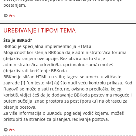
postanjem.
Vrh
UREĐIVANJE I TIPOVI TEMA
Što je BBKod?
BBKod je specijalna implementacija HTMLa.
Mogućnost korištenja BBKoda daje administrator/ica foruma
(de)aktiviranjem ove opcije. Bez obzira na to što je
administrator/ica odredio/la, opcionalno sam/a možeš
(de)aktivirati korištenje BBKoda.
BBKod je sličan HTMLu u stilu; tagovi se umeću u vitičaste
zagrade [i] [umjesto <i>] (a) što nudi veću kontrolu prikaza. Kod
[tagovi] se može pisati ručno, no, ovisno o predlošku kojeg
koristiš, vidjet ćeš da je dodavanje BBKoda postovima moguće i
putem sučelja iznad prostora za post [poruku] na obrascu za
pisanje postova.
Za više informacija o BBKodu pogledaj Vodič kojemu možeš
pristupiti sa stranice za pisanje/uređivanje postova.
Vrh