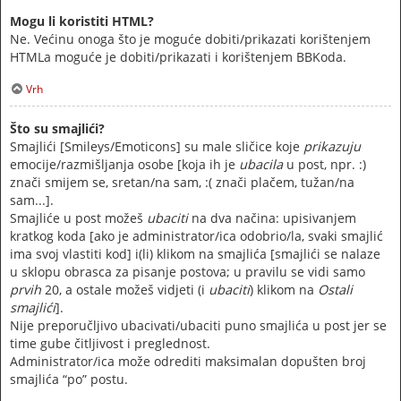
Mogu li koristiti HTML?
Ne. Većinu onoga što je moguće dobiti/prikazati korištenjem
HTMLa moguće je dobiti/prikazati i korištenjem BBKoda.
Vrh
Što su smajlići?
Smajlići [Smileys/Emoticons] su male sličice koje
prikazuju
emocije/razmišljanja osobe [koja ih je
ubacila
u post, npr. :)
znači smijem se, sretan/na sam, :( znači plačem, tužan/na
sam...].
Smajliće u post možeš
ubaciti
na dva načina: upisivanjem
kratkog koda [ako je administrator/ica odobrio/la, svaki smajlić
ima svoj vlastiti kod] i(li) klikom na smajlića [smajlići se nalaze
u sklopu obrasca za pisanje postova; u pravilu se vidi samo
prvih
20, a ostale možeš vidjeti (i
ubaciti
) klikom na
Ostali
smajlići
].
Nije preporučljivo ubacivati/ubaciti puno smajlića u post jer se
time gube čitljivost i preglednost.
Administrator/ica može odrediti maksimalan dopušten broj
smajlića “po” postu.