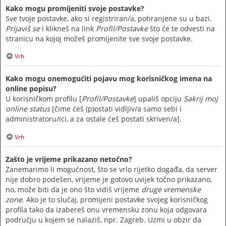
Kako mogu promijeniti svoje postavke?
Sve tvoje postavke, ako si registriran/a, pohranjene su u bazi.
Prijaviš se
i klikneš na link
Profil/Postavke
što će te odvesti na
stranicu na kojoj možeš promijenite sve svoje postavke.
Vrh
Kako mogu onemogućiti pojavu mog korisničkog imena na
online popisu?
U korisničkom profilu [
Profil/Postavke
] upališ opciju
Sakrij moj
online status
[čime ćeš (p)ostati vidljiv/a samo sebi i
administratoru/ici, a za ostale ćeš postati skriven/a].
Vrh
Zašto je vrijeme prikazano netočno?
Zanemarimo li mogućnost, što se vrlo rijetko događa, da server
nije dobro podešen, vrijeme je gotovo uvijek točno prikazano,
no, može biti da je ono što vidiš vrijeme
druge vremenske
zone
. Ako je to slučaj, promijeni postavke svojeg korisničkog
profila tako da izabereš onu vremensku zonu koja odgovara
području u kojem se nalaziš, npr. Zagreb. Uzmi u obzir da