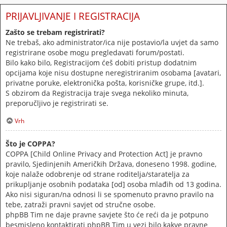
PRIJAVLJIVANJE I REGISTRACIJA
Zašto se trebam registrirati?
Ne trebaš, ako administrator/ica nije postavio/la uvjet da samo
registrirane osobe mogu pregledavati forum/postati.
Bilo kako bilo, Registracijom ćeš dobiti pristup dodatnim
opcijama koje nisu dostupne neregistriranim osobama [avatari,
privatne poruke, elektronička pošta, korisničke grupe, itd.].
S obzirom da Registracija traje svega nekoliko minuta,
preporučljivo je registrirati se.
Vrh
Što je COPPA?
COPPA [Child Online Privacy and Protection Act] je pravno
pravilo, Sjedinjenih Američkih Država, doneseno 1998. godine,
koje nalaže odobrenje od strane roditelja/staratelja za
prikupljanje osobnih podataka [od] osoba mlađih od 13 godina.
Ako nisi siguran/na odnosi li se spomenuto pravno pravilo na
tebe, zatraži pravni savjet od stručne osobe.
phpBB Tim ne daje pravne savjete što će reći da je potpuno
besmisleno kontaktirati phpBB Tim u vezi bilo kakve pravne