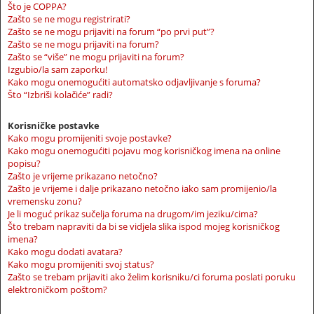
Što je COPPA?
Zašto se ne mogu registrirati?
Zašto se ne mogu prijaviti na forum “po prvi put”?
Zašto se ne mogu prijaviti na forum?
Zašto se “više” ne mogu prijaviti na forum?
Izgubio/la sam zaporku!
Kako mogu onemogućiti automatsko odjavljivanje s foruma?
Što “Izbriši kolačiće” radi?
Korisničke postavke
Kako mogu promijeniti svoje postavke?
Kako mogu onemogućiti pojavu mog korisničkog imena na online
popisu?
Zašto je vrijeme prikazano netočno?
Zašto je vrijeme i dalje prikazano netočno iako sam promijenio/la
vremensku zonu?
Je li moguć prikaz sučelja foruma na drugom/im jeziku/cima?
Što trebam napraviti da bi se vidjela slika ispod mojeg korisničkog
imena?
Kako mogu dodati avatara?
Kako mogu promijeniti svoj status?
Zašto se trebam prijaviti ako želim korisniku/ci foruma poslati poruku
elektroničkom poštom?