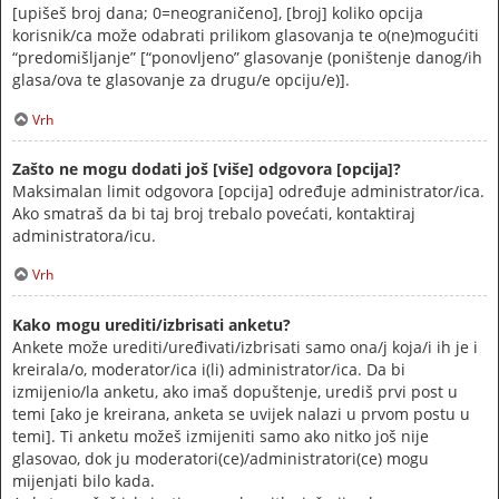
[upišeš broj dana; 0=neograničeno], [broj] koliko opcija
korisnik/ca može odabrati prilikom glasovanja te o(ne)mogućiti
“predomišljanje” [“ponovljeno” glasovanje (poništenje danog/ih
glasa/ova te glasovanje za drugu/e opciju/e)].
Vrh
Zašto ne mogu dodati još [više] odgovora [opcija]?
Maksimalan limit odgovora [opcija] određuje administrator/ica.
Ako smatraš da bi taj broj trebalo povećati, kontaktiraj
administratora/icu.
Vrh
Kako mogu urediti/izbrisati anketu?
Ankete može urediti/uređivati/izbrisati samo ona/j koja/i ih je i
kreirala/o, moderator/ica i(li) administrator/ica. Da bi
izmijenio/la anketu, ako imaš dopuštenje, urediš prvi post u
temi [ako je kreirana, anketa se uvijek nalazi u prvom postu u
temi]. Ti anketu možeš izmijeniti samo ako nitko još nije
glasovao, dok ju moderatori(ce)/administratori(ce) mogu
mijenjati bilo kada.