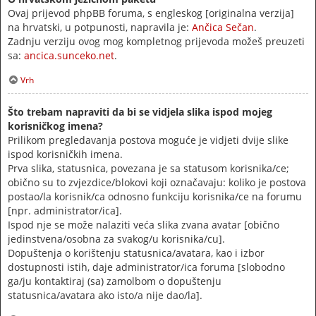
Ovaj prijevod phpBB foruma, s engleskog [originalna verzija]
na hrvatski, u potpunosti, napravila je:
Ančica Sečan
.
Zadnju verziju ovog mog kompletnog prijevoda možeš preuzeti
sa:
ancica.sunceko.net
.
Vrh
Što trebam napraviti da bi se vidjela slika ispod mojeg
korisničkog imena?
Prilikom pregledavanja postova moguće je vidjeti dvije slike
ispod korisničkih imena.
Prva slika, statusnica, povezana je sa statusom korisnika/ce;
obično su to zvjezdice/blokovi koji označavaju: koliko je postova
postao/la korisnik/ca odnosno funkciju korisnika/ce na forumu
[npr. administrator/ica].
Ispod nje se može nalaziti veća slika zvana avatar [obično
jedinstvena/osobna za svakog/u korisnika/cu].
Dopuštenja o korištenju statusnica/avatara, kao i izbor
dostupnosti istih, daje administrator/ica foruma [slobodno
ga/ju kontaktiraj (sa) zamolbom o dopuštenju
statusnica/avatara ako isto/a nije dao/la].