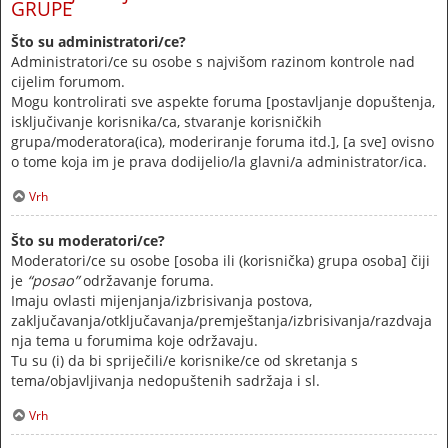
GRUPE
Što su administratori/ce?
Administratori/ce su osobe s najvišom razinom kontrole nad
cijelim forumom.
Mogu kontrolirati sve aspekte foruma [postavljanje dopuštenja,
isključivanje korisnika/ca, stvaranje korisničkih
grupa/moderatora(ica), moderiranje foruma itd.], [a sve] ovisno
o tome koja im je prava dodijelio/la glavni/a administrator/ica.
Vrh
Što su moderatori/ce?
Moderatori/ce su osobe [osoba ili (korisnička) grupa osoba] čiji
je
“posao”
održavanje foruma.
Imaju ovlasti mijenjanja/izbrisivanja postova,
zaključavanja/otključavanja/premještanja/izbrisivanja/razdvaja
nja tema u forumima koje održavaju.
Tu su (i) da bi spriječili/e korisnike/ce od skretanja s
tema/objavljivanja nedopuštenih sadržaja i sl.
Vrh