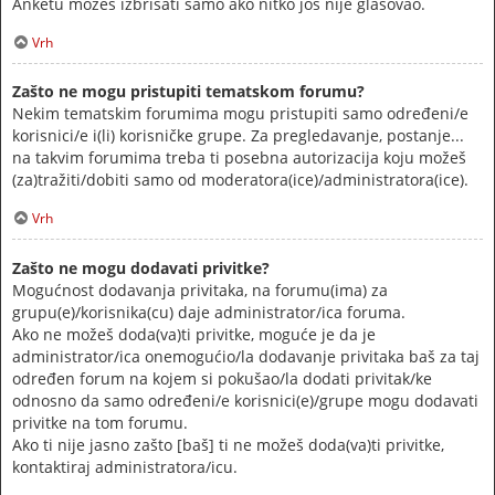
Anketu možeš izbrisati samo ako nitko još nije glasovao.
Vrh
Zašto ne mogu pristupiti tematskom forumu?
Nekim tematskim forumima mogu pristupiti samo određeni/e
korisnici/e i(li) korisničke grupe. Za pregledavanje, postanje...
na takvim forumima treba ti posebna autorizacija koju možeš
(za)tražiti/dobiti samo od moderatora(ice)/administratora(ice).
Vrh
Zašto ne mogu dodavati privitke?
Mogućnost dodavanja privitaka, na forumu(ima) za
grupu(e)/korisnika(cu) daje administrator/ica foruma.
Ako ne možeš doda(va)ti privitke, moguće je da je
administrator/ica onemogućio/la dodavanje privitaka baš za taj
određen forum na kojem si pokušao/la dodati privitak/ke
odnosno da samo određeni/e korisnici(e)/grupe mogu dodavati
privitke na tom forumu.
Ako ti nije jasno zašto [baš] ti ne možeš doda(va)ti privitke,
kontaktiraj administratora/icu.