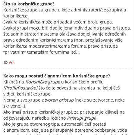
Što su korisničke grupe?
Korisničke grupe su grupe u koje administratori/ce grupiraju
korisnike/ce.
Svaki/a korisnik/ca može pripadati većem broju grupa.
Svakoj grupi mogu biti dodijeljena individualna prava pristupa,
što administratorima/cama olakšava dodjeljivanje određenih
prava određenim korisnicima/ama [npr. proglašavanje više
korisnika/ca moderatorima/cama foruma, pravo pristupa
“privatnim” tematskim forumima itd.].
Vrh
Kako mogu postati članom/icom korisničke grupe?
Klikneš na
Korisničke grupe
u korisničkom profilu
[Profil/Postavke]
što će te odvesti na stranicu na kojoj ćeš
vidjeti korisničke grupe.
Nemaju sve grupe
otvoren pristup
[neke su zatvorene, neke
skrivene...].
Ako imaš pristup korisničkoj grupi, za pristupanje klikneš na
odgovarajuću naredbu [obično
Pristupi grupi
].
Ako je grupa otvorenog tipa, automatski ćeš postati
članom/icom, ako je za pristupanje potrebno odobrenje, vođa