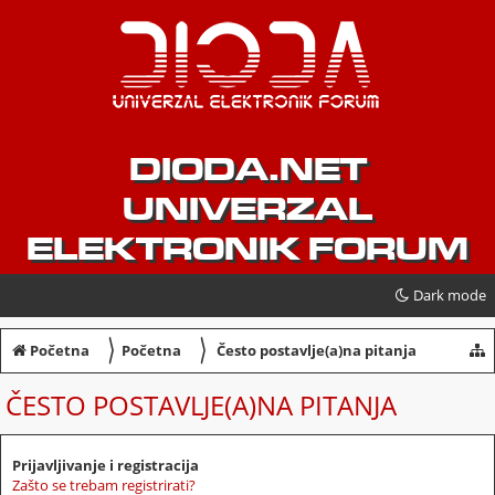
DIODA.NET
UNIVERZAL
ELEKTRONIK FORUM
Dark mode
〉
〉
Početna
Početna
Često postavlje(a)na pitanja
ČESTO POSTAVLJE(A)NA PITANJA
Prijavljivanje i registracija
Zašto se trebam registrirati?