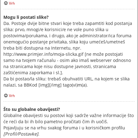
Vrh
Mogu li postati slike?
Da. Postoje dvije bitne stvari koje treba zapamtiti kod postanja
slika: prvo, mnogi/e korisnici/e ne vole puno slika u
postovima/porukama, i drugo, ako je administrator/ica foruma
onemogućio postanje privitaka, slika koju umećeš/umetneš
treba biti dostupna na Internetu, npr.
http://www.primjer.info/moja-slicka.gif [ne može postojati
samo na tvojem računalu - osim ako imaš webserver odnosno
na stranicama koje nisu dostupne javnosti, stranicama
zaštićenima zaporkama i sl.].
Da bi postao/la sliku: trebaš obuhvatiti URL, na kojem se slika
nalazi, sa BBKod [img][/img] tago(vi)m(a).
Vrh
Što su globalne obavijesti?
Globalne obavijesti su postovi koji sadrže važne informacije što
će reći da bi ih bilo pametno pročitati čim ih uočiš.
Pojavljuju se na vrhu svakog foruma i u korisničkom profilu
[Profil/Postavke]
.