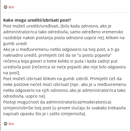
Vrh
Kako mogu urediti/izbrisati post?
Post možeš urediti/uređivati, [bilo kada odnosno, ako je
administrator/ica tako odredio/la, samo određeno vremensko
razdoblje nakon postanja posta odnosno uopće ne], klikom na
gumb
uredi
.
Ako je u međuvremenu netko odgovorio na tvoj post, a ti ga
naknadno urediš, primijetit ćeš da se “u postu pojavila”
rečenica koja govori o tome koliko si puta i kada zadnji put
uredio/la post [rečenica se neće pojaviti ako nije bilo odgovora
na post].
Post možeš izbrisati klikom na gumb
izbriši
. Primijetit ćeš da
neke postove nećeš moći izbrisati [npr. ako je u međuvremenu
netko odgovorio na njih odnosno, ako je administrator/ica tako
odredio/la, uopće ne].
Postoji mogućnost da administrator(ica)/moderator(ica)
izmijeni/izbriše tvoj post [u prvom slučaju bi svakako trebao/la
napisati opasku što je i zašto izmijenio/la].
Vrh