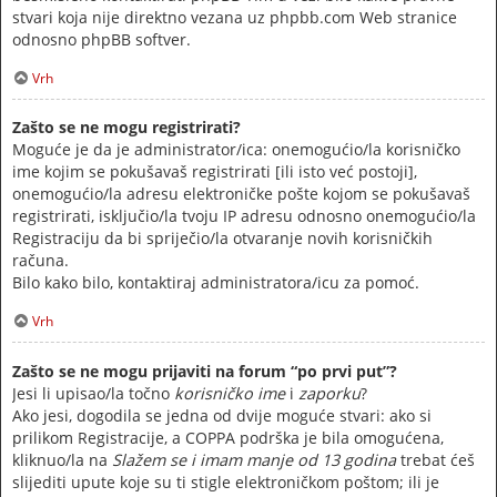
stvari koja nije direktno vezana uz phpbb.com Web stranice
odnosno phpBB softver.
Vrh
Zašto se ne mogu registrirati?
Moguće je da je administrator/ica: onemogućio/la korisničko
ime kojim se pokušavaš registrirati [ili isto već postoji],
onemogućio/la adresu elektroničke pošte kojom se pokušavaš
registrirati, isključio/la tvoju IP adresu odnosno onemogućio/la
Registraciju da bi spriječio/la otvaranje novih korisničkih
računa.
Bilo kako bilo, kontaktiraj administratora/icu za pomoć.
Vrh
Zašto se ne mogu prijaviti na forum “po prvi put”?
Jesi li upisao/la točno
korisničko ime
i
zaporku
?
Ako jesi, dogodila se jedna od dvije moguće stvari: ako si
prilikom Registracije, a COPPA podrška je bila omogućena,
kliknuo/la na
Slažem se i imam manje od 13 godina
trebat ćeš
slijediti upute koje su ti stigle elektroničkom poštom; ili je