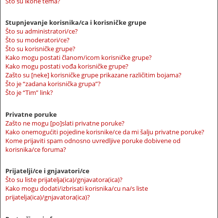
Što su ikone tema?
Stupnjevanje korisnika/ca i korisničke grupe
Što su administratori/ce?
Što su moderatori/ce?
Što su korisničke grupe?
Kako mogu postati članom/icom korisničke grupe?
Kako mogu postati vođa korisničke grupe?
Zašto su [neke] korisničke grupe prikazane različitim bojama?
Što je “zadana korisnička grupa”?
Što je “Tim” link?
Privatne poruke
Zašto ne mogu [po]slati privatne poruke?
Kako onemogućiti pojedine korisnike/ce da mi šalju privatne poruke?
Kome prijaviti spam odnosno uvredljive poruke dobivene od
korisnika/ce foruma?
Prijatelji/ce i gnjavatori/ce
Što su liste prijatelja(ica)/gnjavatora(ica)?
Kako mogu dodati/izbrisati korisnika/cu na/s liste
prijatelja(ica)/gnjavatora(ica)?