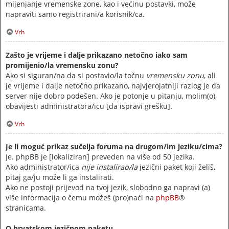
mijenjanje vremenske zone, kao i većinu postavki, može
napraviti samo registrirani/a korisnik/ca.
Vrh
Zašto je vrijeme i dalje prikazano netočno iako sam
promijenio/la vremensku zonu?
Ako si siguran/na da si postavio/la točnu
vremensku zonu
, ali
je vrijeme i dalje netočno prikazano, najvjerojatniji razlog je da
server nije dobro podešen. Ako je potonje u pitanju, molim(o),
obavijesti administratora/icu [da ispravi grešku].
Vrh
Je li moguć prikaz sučelja foruma na drugom/im jeziku/cima?
Je. phpBB je [lokaliziran] preveden na više od 50 jezika.
Ako administrator/ica
nije instalirao/la
jezični paket koji želiš,
pitaj ga/ju može li ga instalirati.
Ako ne postoji prijevod na tvoj jezik, slobodno ga napravi (a)
više informacija o čemu možeš (pro)naći na
phpBB
®
stranicama.
O hrvatskom jezičnom paketu