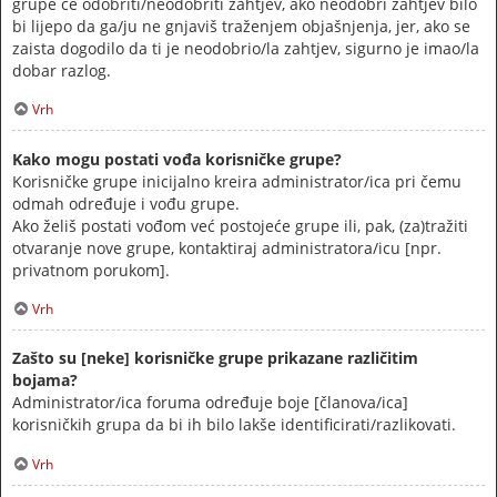
grupe će odobriti/neodobriti zahtjev, ako neodobri zahtjev bilo
bi lijepo da ga/ju ne gnjaviš traženjem objašnjenja, jer, ako se
zaista dogodilo da ti je neodobrio/la zahtjev, sigurno je imao/la
dobar razlog.
Vrh
Kako mogu postati vođa korisničke grupe?
Korisničke grupe inicijalno kreira administrator/ica pri čemu
odmah određuje i vođu grupe.
Ako želiš postati vođom već postojeće grupe ili, pak, (za)tražiti
otvaranje nove grupe, kontaktiraj administratora/icu [npr.
privatnom porukom].
Vrh
Zašto su [neke] korisničke grupe prikazane različitim
bojama?
Administrator/ica foruma određuje boje [članova/ica]
korisničkih grupa da bi ih bilo lakše identificirati/razlikovati.
Vrh