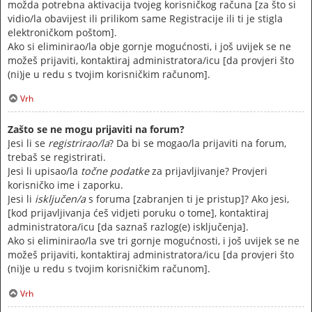
možda potrebna aktivacija tvojeg korisničkog računa [za što si
vidio/la obavijest ili prilikom same Registracije ili ti je stigla
elektroničkom poštom].
Ako si eliminirao/la obje gornje mogućnosti, i još uvijek se ne
možeš prijaviti, kontaktiraj administratora/icu [da provjeri što
(ni)je u redu s tvojim korisničkim računom].
Vrh
Zašto se ne mogu prijaviti na forum?
Jesi li se
registrirao/la
? Da bi se mogao/la prijaviti na forum,
trebaš se registrirati.
Jesi li upisao/la
točne podatke
za prijavljivanje? Provjeri
korisničko ime i zaporku.
Jesi li
isključen/a
s foruma [zabranjen ti je pristup]? Ako jesi,
[kod prijavljivanja ćeš vidjeti poruku o tome], kontaktiraj
administratora/icu [da saznaš razlog(e) isključenja].
Ako si eliminirao/la sve tri gornje mogućnosti, i još uvijek se ne
možeš prijaviti, kontaktiraj administratora/icu [da provjeri što
(ni)je u redu s tvojim korisničkim računom].
Vrh