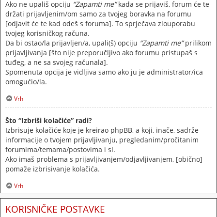
Ako ne upališ opciju
“Zapamti me”
kada se prijaviš, forum će te
držati prijavljenim/om samo za tvojeg boravka na forumu
[odjavit će te kad odeš s foruma]. To sprječava zlouporabu
tvojeg korisničkog računa.
Da bi ostao/la prijavljen/a, upali(š) opciju
“Zapamti me”
prilikom
prijavljivanja [što nije preporučljivo ako forumu pristupaš s
tuđeg, a ne sa svojeg računala].
Spomenuta opcija je vidljiva samo ako ju je administrator/ica
omogućio/la.
Vrh
Što “Izbriši kolačiće” radi?
Izbrisuje kolačiće koje je kreirao phpBB, a koji, inače, sadrže
informacije o tvojem prijavljivanju, pregledanim/pročitanim
forumima/temama/postovima i sl.
Ako imaš problema s prijavljivanjem/odjavljivanjem, [obično]
pomaže izbrisivanje kolačića.
Vrh
KORISNIČKE POSTAVKE