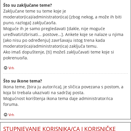
Što su zaključane teme?
Zaključane teme su teme koje je
moderator(ica)/administrator(ica) [zbog nekog, a može ih biti
puno, razloga] zaključao/la.
Moguće ih je samo pregledavati [dakle, nije moguće
uređivati/izbrisati... postove...]. Ankete koje se nalaze u njima
[ako nisu po određenju] završavaju istog trena kada
moderator(ica)/administrator(ica) zaključa temu.
Ako imaš dopuštenje, [ti] možeš zaključavati teme koje si
pokrenuo/la.
Vrh
Što su ikone tema?
Ikona teme, [bira ju autor/ica], je sličica povezana s postom, a
koja bi trebala ukazivati na sadržaj posta.
Mogućnost korištenja ikona tema daje administrator/ica
foruma.
Vrh
STUPNJEVANJE KORISNIKA/CA I KORISNIČKE