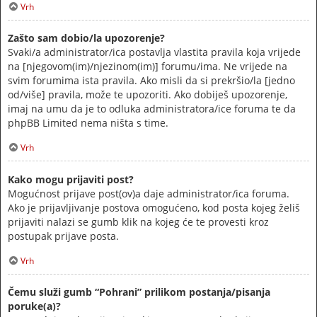
Vrh
Zašto sam dobio/la upozorenje?
Svaki/a administrator/ica postavlja vlastita pravila koja vrijede
na [njegovom(im)/njezinom(im)] forumu/ima. Ne vrijede na
svim forumima ista pravila. Ako misli da si prekršio/la [jedno
od/više] pravila, može te upozoriti. Ako dobiješ upozorenje,
imaj na umu da je to odluka administratora/ice foruma te da
phpBB Limited nema ništa s time.
Vrh
Kako mogu prijaviti post?
Mogućnost prijave post(ov)a daje administrator/ica foruma.
Ako je prijavljivanje postova omogućeno, kod posta kojeg želiš
prijaviti nalazi se gumb klik na kojeg će te provesti kroz
postupak prijave posta.
Vrh
Čemu služi gumb “Pohrani” prilikom postanja/pisanja
poruke(a)?