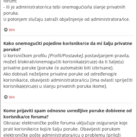
forum;
- ili je administrator/ica tebi onemogućio/la slanje privatnih
poruka.
U potonjem slučaju zatraži objašnjenje od administratora/ice.
Vrh
Kako onemogućiti pojedine korisnike/ce da mi šalju privatne
poruke?
U korisničkom profilu
[Profil/Postavke]
, postavljanjem pravila,
možeš blokirati/onemogućiti korisnika(e)/cu(e) da ti šalje(u)
privatne poruke [poruke će automatski biti izbrisane].
Ako dobivaš neželjene privatne poruke od određenog/e
korisnika/ce, obavijesti administratora/icu [ima ovlasti spriječiti
korisnika(e)/cu(e) u slanju privatnih poruka ikome].
Vrh
Kome prijaviti spam odnosno uvredljive poruke dobivene od
korisnika/ce foruma?
Obrazac elektroničke pošte foruma uključuje osiguranje koje
prati korisnike/ce koji/e šalju poruke. Obavijesti porukom
elektroničke pošte administratora/icu o problemu [priloži