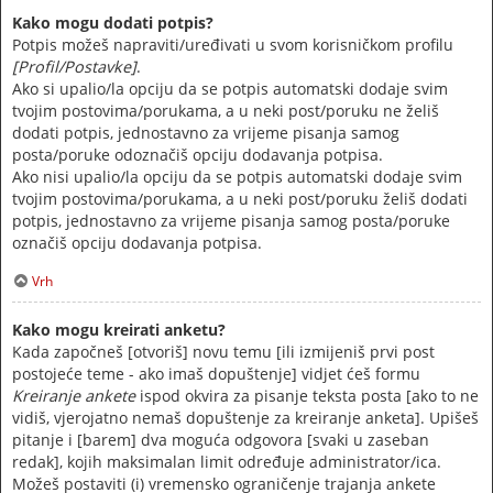
Kako mogu dodati potpis?
Potpis možeš napraviti/uređivati u svom korisničkom profilu
[Profil/Postavke]
.
Ako si upalio/la opciju da se potpis automatski dodaje svim
tvojim postovima/porukama, a u neki post/poruku ne želiš
dodati potpis, jednostavno za vrijeme pisanja samog
posta/poruke odoznačiš opciju dodavanja potpisa.
Ako nisi upalio/la opciju da se potpis automatski dodaje svim
tvojim postovima/porukama, a u neki post/poruku želiš dodati
potpis, jednostavno za vrijeme pisanja samog posta/poruke
označiš opciju dodavanja potpisa.
Vrh
Kako mogu kreirati anketu?
Kada započneš [otvoriš] novu temu [ili izmijeniš prvi post
postojeće teme - ako imaš dopuštenje] vidjet ćeš formu
Kreiranje ankete
ispod okvira za pisanje teksta posta [ako to ne
vidiš, vjerojatno nemaš dopuštenje za kreiranje anketa]. Upišeš
pitanje i [barem] dva moguća odgovora [svaki u zaseban
redak], kojih maksimalan limit određuje administrator/ica.
Možeš postaviti (i) vremensko ograničenje trajanja ankete