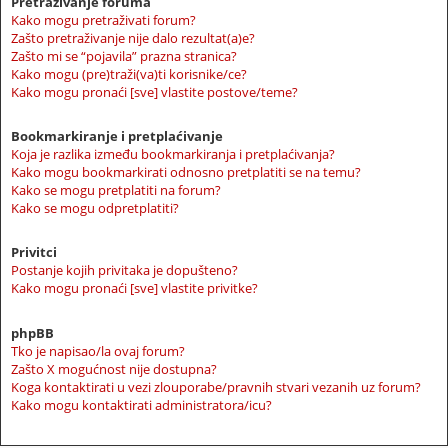
Pretraživanje foruma
Kako mogu pretraživati forum?
Zašto pretraživanje nije dalo rezultat(a)e?
Zašto mi se “pojavila” prazna stranica?
Kako mogu (pre)traži(va)ti korisnike/ce?
Kako mogu pronaći [sve] vlastite postove/teme?
Bookmarkiranje i pretplaćivanje
Koja je razlika između bookmarkiranja i pretplaćivanja?
Kako mogu bookmarkirati odnosno pretplatiti se na temu?
Kako se mogu pretplatiti na forum?
Kako se mogu odpretplatiti?
Privitci
Postanje kojih privitaka je dopušteno?
Kako mogu pronaći [sve] vlastite privitke?
phpBB
Tko je napisao/la ovaj forum?
Zašto X mogućnost nije dostupna?
Koga kontaktirati u vezi zlouporabe/pravnih stvari vezanih uz forum?
Kako mogu kontaktirati administratora/icu?